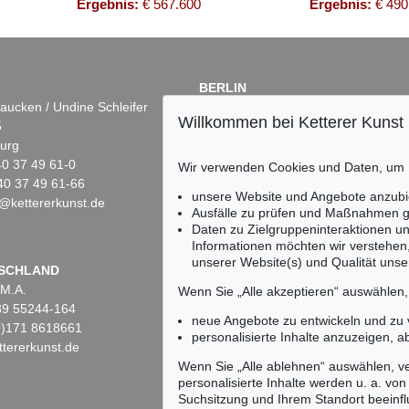
Ergebnis:
€ 567.600
Ergebnis:
€ 490
BERLIN
aucken / Undine Schleifer
Dr. Simone Wiechers
Willkommen bei Ketterer Kunst
5
Fasanenstr. 70
urg
10719 Berlin
)40 37 49 61-0
Tel.: +49 (0)30 88 67 53-63
Wir verwenden Cookies und Daten, um
40 37 49 61-66
Fax: +49 (0)30 88 67 56-43
unsere Website und Angebote anzubi
@kettererkunst.de
infoberlin@kettererkunst.de
 Lot 9
Auktion 520 - Lot 304
Auktion 545 - Lot 51
Ausfälle zu prüfen und Maßnahmen g
ININGER
L. FEININGER
LYONEL FEININGER
Daten zu Zielgruppeninteraktionen u
At the Sea-Side, Panel I
, 1940
Der junge Mann aus dem Dorfe / Mill with Red Man
, 1917
Karavellen
, 1933
Informationen möchten wir verstehen
438.600
Ergebnis:
€ 400.000
Ergebnis:
€ 381.000
unserer Website(s) und Qualität unser
Keine Auktion mehr ver
SCHLAND
 M.A.
Wir informieren Sie recht
Wenn Sie „Alle akzeptieren“ auswählen
)89 55244-164
neue Angebote zu entwickeln und zu
(0)171 8618661
personalisierte Inhalte anzuzeigen, a
tererkunst.de
Wenn Sie „Alle ablehnen“ auswählen, ve
personalisierte Inhalte werden u. a. von 
Suchsitzung und Ihrem Standort beeinflu