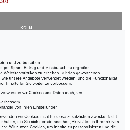
.200
KÖLN
Cordula Lichtenberg
Gertrudenstraße 24-28
50667 Köln
Tel.: +49 (0)221 510 908-15
infokoeln@kettererkunst.de
eten und zu betreiben
Auktion 500 - Lot 227
egen Spam, Betrug und Missbrauch zu ergreifen
LYONEL FEININGER
nd Websitestatistiken zu erheben. Mit den gewonnenen
Manhattan, Dusk
, 1945
, wie unsere Angebote verwendet werden, und die Funktionalität
Ergebnis:
€ 325.000
er Inhalte für Sie weiter zu verbessern.
passen!
zeitig.
, verwenden wir Cookies und Daten auch, um
 verbessern
bhängig von Ihren Einstellungen
rwenden wir Cookies nicht für diese zusätzlichen Zwecke. Nicht
Jetzt zum Newsletter anmelden >
Inhalten, die Sie sich gerade ansehen, Aktivitäten in Ihrer aktiven
sst. Wir nutzen Cookies, um Inhalte zu personalisieren und die