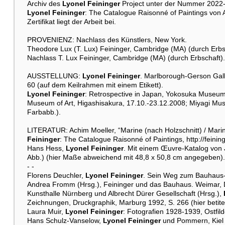
Archiv des
Lyonel Feininger
Project unter der Nummer 2022-10
Lyonel Feininger
: The Catalogue Raisonné of Paintings von 
Zertifikat liegt der Arbeit bei.
PROVENIENZ: Nachlass des Künstlers, New York.
Theodore Lux (T. Lux) Feininger, Cambridge (MA) (durch Erbs
Nachlass T. Lux Feininger, Cambridge (MA) (durch Erbschaft).
AUSSTELLUNG:
Lyonel Feininger
. Marlborough-Gerson Galle
60 (auf dem Keilrahmen mit einem Etikett).
Lyonel Feininger
: Retrospective in Japan, Yokosuka Museum o
Museum of Art, Higashisakura, 17.10.-23.12.2008; Miyagi Muse
Farbabb.).
LITERATUR: Achim Moeller, “Marine (nach Holzschnitt) / Marin
Feininger
: The Catalogue Raisonné of Paintings, http://feinin
Hans Hess,
Lyonel Feininger
. Mit einem Œuvre-Katalog von 
Abb.) (hier Maße abweichend mit 48,8 x 50,8 cm angegeben).
- -
Florens Deuchler,
Lyonel Feininger
. Sein Weg zum Bauhaus-M
Andrea Fromm (Hrsg.), Feininger und das Bauhaus. Weimar, 
Kunsthalle Nürnberg und Albrecht Dürer Gesellschaft (Hrsg.),
Zeichnungen, Druckgraphik, Marburg 1992, S. 266 (hier betitel
Laura Muir,
Lyonel Feininger
: Fotografien 1928-1939, Ostfild
Hans Schulz-Vanselow,
Lyonel Feininger
und Pommern, Kiel 