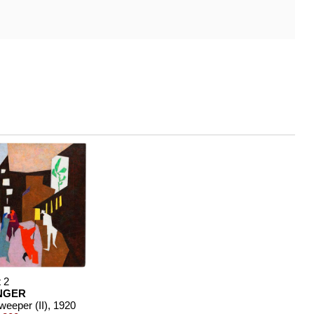
t 2
INGER
eeper (II)
, 1920