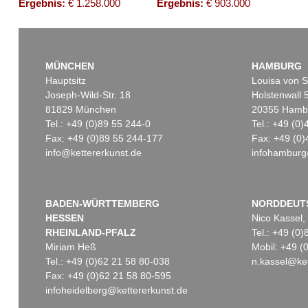
Ergebnis:
€ 1.258.000
Ergebnis:
€ 903.000
MÜNCHEN
HAMBURG
Hauptsitz
Louisa von S
Joseph-Wild-Str. 18
Holstenwall 
81829 München
20355 Hamb
Tel.: +49 (0)89 55 244-0
Tel.: +49 (0
Fax: +49 (0)89 55 244-177
Fax: +49 (0)
info@kettererkunst.de
infohamburg
Auktion 428 - Lot 255
Auktion 606 -
LYONEL FEININGER
LYONEL FE
The Baltic (V-Cloud)
, 1946
Ergebnis:
€ 475.000
Ergebnis:
€ 
BADEN-WÜRTTEMBERG
NORDDEUT
HESSEN
Nico Kassel,
RHEINLAND-PFALZ
Tel.: +49 (0
Miriam Heß
Mobil: +49 
Tel.: +49 (0)62 21 58 80-038
n.kassel@ket
Fax: +49 (0)62 21 58 80-595
infoheidelberg@kettererkunst.de