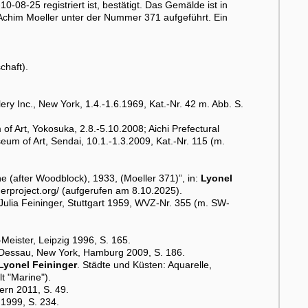
-08-25 registriert ist, bestätigt. Das Gemälde ist in
Achim Moeller unter der Nummer 371 aufgeführt. Ein
chaft).
ry Inc., New York, 1.4.-1.6.1969, Kat.-Nr. 42 m. Abb. S.
f Art, Yokosuka, 2.8.-5.10.2008; Aichi Prefectural
um of Art, Sendai, 10.1.-1.3.2009, Kat.-Nr. 115 (m.
e (after Woodblock), 1933, (Moeller 371)”, in:
Lyonel
gerproject.org/ (aufgerufen am 8.10.2025).
Julia Feininger, Stuttgart 1959, WVZ-Nr. 355 (m. SW-
eister, Leipzig 1996, S. 165.
Dessau, New York, Hamburg 2009, S. 186.
Lyonel Feininger
. Städte und Küsten: Aquarelle,
t "Marine").
ern 2011, S. 49.
1999, S. 234.