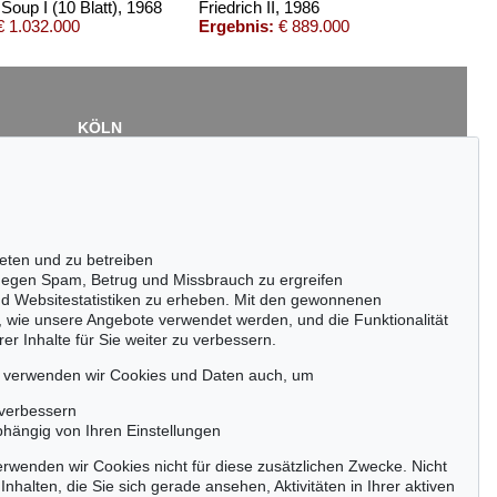
Soup I (10 Blatt)
, 1968
Friedrich II
, 1986
 1.032.000
Ergebnis:
€ 889.000
KÖLN
Cordula Lichtenberg
Gertrudenstraße 24-28
50667 Köln
Tel.: +49 (0)221 510 908-15
infokoeln@kettererkunst.de
eten und zu betreiben
Auktion 514 - Lot 227
Auktion 545 - Lot 26
egen Spam, Betrug und Missbrauch zu ergreifen
ANDY WARHOL
ANDY WARHOL
nd Websitestatistiken zu erheben. Mit den gewonnenen
Portrait of a Lady
, 1982
Joseph Beuys
, 1982
, wie unsere Angebote verwendet werden, und die Funktionalität
Ergebnis:
€ 325.000
Ergebnis:
€ 317.500
er Inhalte für Sie weiter zu verbessern.
passen!
zeitig.
, verwenden wir Cookies und Daten auch, um
 verbessern
bhängig von Ihren Einstellungen
rwenden wir Cookies nicht für diese zusätzlichen Zwecke. Nicht
Jetzt zum Newsletter anmelden >
Inhalten, die Sie sich gerade ansehen, Aktivitäten in Ihrer aktiven