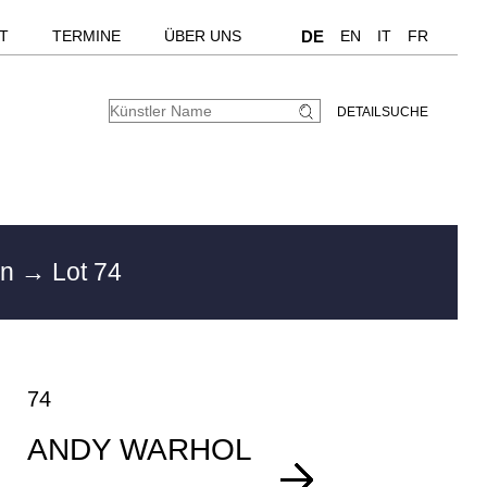
T
TERMINE
ÜBER UNS
DE
EN
IT
FR
DETAILSUCHE
en
→ Lot 74
74
ANDY WARHOL