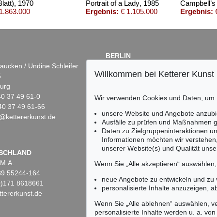
latt)
, 1970
Portrait of a Lady
, 1985
Campbell’s 
1.863.000
Ergebnis:
€ 1.105.000
Ergebnis:
€
BERLIN
aucken / Undine Schleifer
Dr. Simone Wiechers
Willkommen bei Ketterer Kunst
5
Fasanenstr. 70
urg
10719 Berlin
)40 37 49 61-0
Tel.: +49 (0)30 88 67 53-63
Wir verwenden Cookies und Daten, um
40 37 49 61-66
Fax: +49 (0)30 88 67 56-43
unsere Website und Angebote anzubi
@kettererkunst.de
infoberlin@kettererkunst.de
Auktion 606 - Lot 4
Auktion 535 - Lot 60
Ausfälle zu prüfen und Maßnahmen g
ANDY WARHOL
ANDY WARHOL
Daten zu Zielgruppeninteraktionen u
Queen Elizabeth II (Royal Edition)
, 1985
Portrait of Anselmino
, 1974
Informationen möchten wir verstehen
Ergebnis:
€ 412.800
Ergebnis:
€ 375.000
unserer Website(s) und Qualität unser
Keine Auktion mehr ver
SCHLAND
 M.A.
Wir informieren Sie recht
Wenn Sie „Alle akzeptieren“ auswählen
)89 55244-164
neue Angebote zu entwickeln und zu
(0)171 8618661
personalisierte Inhalte anzuzeigen, a
tererkunst.de
Wenn Sie „Alle ablehnen“ auswählen, ve
personalisierte Inhalte werden u. a. von 