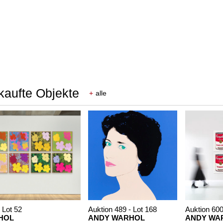
kaufte Objekte
+
alle
 Lot 52
Auktion 489 - Lot 168
Auktion 600
HOL
ANDY WARHOL
ANDY WA