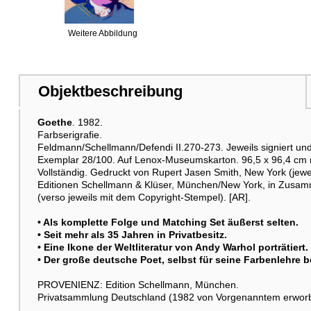
Weitere Abbildung
Objektbeschreibung
Goethe
. 1982.
Raumbeispiel
Farbserigrafie.
Feldmann/Schellmann/Defendi II.270-273. Jeweils signiert und 
Exemplar 28/100. Auf Lenox-Museumskarton. 96,5 x 96,4 cm (3
Vollständig. Gedruckt von Rupert Jasen Smith, New York (je
Editionen Schellmann & Klüser, München/New York, in Zusam
(verso jeweils mit dem Copyright-Stempel). [AR].
• Als komplette Folge und Matching Set äußerst selten.
• Seit mehr als 35 Jahren in Privatbesitz.
• Eine Ikone der Weltliteratur von Andy Warhol porträtiert.
• Der große deutsche Poet, selbst für seine Farbenlehre 
PROVENIENZ: Edition Schellmann, München.
Privatsammlung Deutschland (1982 von Vorgenanntem erwor