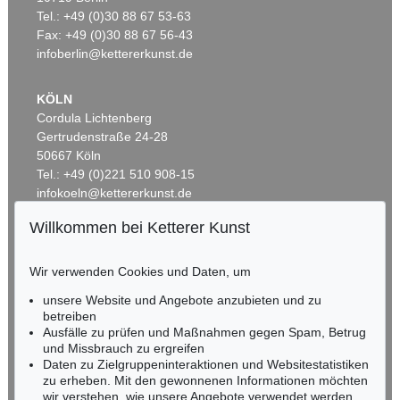
EMIL NOLDE
Tel.: +49 (0)30 88 67 53-63
Rittersporn und Silberpappeln
, 1929
Ergebnis:
€ 1.165.000
Fax: +49 (0)30 88 67 56-43
infoberlin@kettererkunst.de
KÖLN
Cordula Lichtenberg
Gertrudenstraße 24-28
50667 Köln
Tel.: +49 (0)221 510 908-15
infokoeln@kettererkunst.de
Willkommen bei Ketterer Kunst
Auktion 535 - Lot 44
BADEN-WÜRTTEMBERG
EMIL NOLDE
HESSEN
Meer (D)
, 1930
Wir verwenden Cookies und Daten, um
RHEINLAND-PFALZ
Ergebnis:
€ 985.000
Miriam Heß
unsere Website und Angebote anzubieten und zu
Tel.: +49 (0)62 21 58 80-038
betreiben
Fax: +49 (0)62 21 58 80-595
Ausfälle zu prüfen und Maßnahmen gegen Spam, Betrug
und Missbrauch zu ergreifen
infoheidelberg@kettererkunst.de
Daten zu Zielgruppeninteraktionen und Websitestatistiken
zu erheben. Mit den gewonnenen Informationen möchten
NORDDEUTSCHLAND
wir verstehen, wie unsere Angebote verwendet werden,