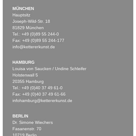
MÜNCHEN
Hauptsitz
Joseph-Wild-Str. 18
81829 München
Tel.: +49 (0)89 55 244-0
Fax: +49 (0)89 55 244-177
info@kettererkunst.de
Auktion 479 - Lot 822
EMIL NOLDE
Herbstwolken, Friesland
, 1929
HAMBURG
Ergebnis:
€ 1.645.000
Louisa von Saucken / Undine Schleifer
Holstenwall 5
20355 Hamburg
Tel.: +49 (0)40 37 49 61-0
Fax: +49 (0)40 37 49 61-66
infohamburg@kettererkunst.de
BERLIN
Dr. Simone Wiechers
Fasanenstr. 70
Auktion 530 - Lot 81
10719 Berlin