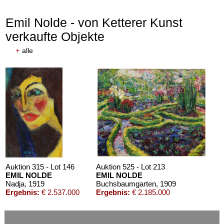
Emil Nolde - von Ketterer Kunst
verkaufte Objekte
+
alle
Auktion 610 - Lot 426000372
HERMANN MAX PECHSTEIN
Reisebilder
, 1919
Schätzpreis:
€ 1.600
Auktion 315 - Lot 146
Auktion 525 - Lot 213
EMIL NOLDE
EMIL NOLDE
Nadja
, 1919
Buchsbaumgarten
, 1909
Ergebnis:
€ 2.537.000
Ergebnis:
€ 2.185.000