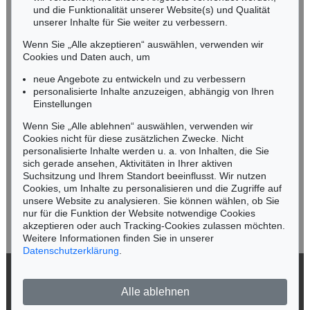
und die Funktionalität unserer Website(s) und Qualität
Nico Kassel, M.A.
unserer Inhalte für Sie weiter zu verbessern.
Tel.: +49 (0)89 55244-164
Mobil: +49 (0)171 8618661
Wenn Sie „Alle akzeptieren“ auswählen, verwenden wir
n.kassel@kettererkunst.de
Cookies und Daten auch, um
Auktion 560 - Lot 32
EMIL NOLDE
neue Angebote zu entwickeln und zu verbessern
Landschaft mit Seebüllhof
, 1930
personalisierte Inhalte anzuzeigen, abhängig von Ihren
Ergebnis:
€ 914.400
Keine Auktion mehr verpassen!
Einstellungen
Wir informieren Sie rechtzeitig.
Wenn Sie „Alle ablehnen“ auswählen, verwenden wir
Cookies nicht für diese zusätzlichen Zwecke. Nicht
personalisierte Inhalte werden u. a. von Inhalten, die Sie
sich gerade ansehen, Aktivitäten in Ihrer aktiven
Suchsitzung und Ihrem Standort beeinflusst. Wir nutzen
Jetzt zum Newsletter anmelden >
Cookies, um Inhalte zu personalisieren und die Zugriffe auf
unsere Website zu analysieren. Sie können wählen, ob Sie
nur für die Funktion der Website notwendige Cookies
akzeptieren oder auch Tracking-Cookies zulassen möchten.
Weitere Informationen finden Sie in unserer
Datenschutzerklärung
.
Auktion 342 - Lot 233
EMIL NOLDE
Landschaft
, 1909
© 2026 Ketterer Kunst GmbH & Co. KG
Ergebnis:
€ 900.000
Alle ablehnen
Datenschutz
Impressum