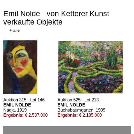
Emil Nolde - von Ketterer Kunst
verkaufte Objekte
+
alle
Auktion 610 - Lot 426000372
HERMANN MAX PECHSTEIN
Reisebilder
, 1919
Schätzpreis:
€ 1.600
Auktion 315 - Lot 146
Auktion 525 - Lot 213
EMIL NOLDE
EMIL NOLDE
Nadja
, 1919
Buchsbaumgarten
, 1909
Ergebnis:
€ 2.537.000
Ergebnis:
€ 2.185.000