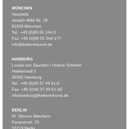
MÜNCHEN
Hauptsitz
Joseph-Wild-Str. 18
81829 München
Tel.: +49 (0)89 55 244-0
Fax: +49 (0)89 55 244-177
info@kettererkunst.de
Auktion 479 - Lot 822
EMIL NOLDE
Herbstwolken, Friesland
, 1929
HAMBURG
Ergebnis:
€ 1.645.000
Louisa von Saucken / Undine Schleifer
Holstenwall 5
20355 Hamburg
Tel.: +49 (0)40 37 49 61-0
Fax: +49 (0)40 37 49 61-66
infohamburg@kettererkunst.de
BERLIN
Dr. Simone Wiechers
Fasanenstr. 70
Auktion 530 - Lot 81
10719 Berlin