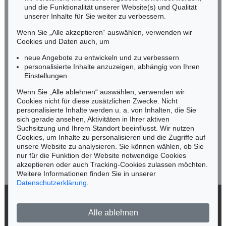
und die Funktionalität unserer Website(s) und Qualität
Nico Kassel, M.A.
unserer Inhalte für Sie weiter zu verbessern.
Tel.: +49 (0)89 55244-164
Mobil: +49 (0)171 8618661
Wenn Sie „Alle akzeptieren“ auswählen, verwenden wir
n.kassel@kettererkunst.de
Cookies und Daten auch, um
Auktion 560 - Lot 32
EMIL NOLDE
neue Angebote zu entwickeln und zu verbessern
Landschaft mit Seebüllhof
, 1930
personalisierte Inhalte anzuzeigen, abhängig von Ihren
Ergebnis:
€ 914.400
Keine Auktion mehr verpassen!
Einstellungen
Wir informieren Sie rechtzeitig.
Wenn Sie „Alle ablehnen“ auswählen, verwenden wir
Cookies nicht für diese zusätzlichen Zwecke. Nicht
personalisierte Inhalte werden u. a. von Inhalten, die Sie
sich gerade ansehen, Aktivitäten in Ihrer aktiven
Suchsitzung und Ihrem Standort beeinflusst. Wir nutzen
Jetzt zum Newsletter anmelden >
Cookies, um Inhalte zu personalisieren und die Zugriffe auf
unsere Website zu analysieren. Sie können wählen, ob Sie
nur für die Funktion der Website notwendige Cookies
akzeptieren oder auch Tracking-Cookies zulassen möchten.
Weitere Informationen finden Sie in unserer
Datenschutzerklärung
.
Auktion 342 - Lot 233
EMIL NOLDE
Landschaft
, 1909
© 2026 Ketterer Kunst GmbH & Co. KG
Ergebnis:
€ 900.000
Alle ablehnen
Datenschutz
Impressum