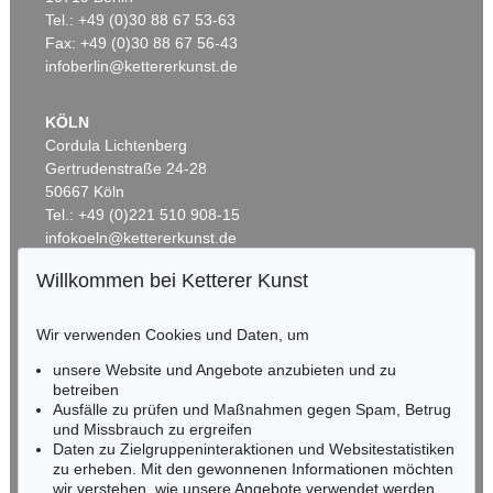
EMIL NOLDE
Tel.: +49 (0)30 88 67 53-63
Rittersporn und Silberpappeln
, 1929
Ergebnis:
€ 1.165.000
Fax: +49 (0)30 88 67 56-43
infoberlin@kettererkunst.de
KÖLN
Cordula Lichtenberg
Gertrudenstraße 24-28
50667 Köln
Tel.: +49 (0)221 510 908-15
infokoeln@kettererkunst.de
Willkommen bei Ketterer Kunst
Auktion 535 - Lot 44
BADEN-WÜRTTEMBERG
EMIL NOLDE
HESSEN
Meer (D)
, 1930
Wir verwenden Cookies und Daten, um
RHEINLAND-PFALZ
Ergebnis:
€ 985.000
Miriam Heß
unsere Website und Angebote anzubieten und zu
Tel.: +49 (0)62 21 58 80-038
betreiben
Fax: +49 (0)62 21 58 80-595
Ausfälle zu prüfen und Maßnahmen gegen Spam, Betrug
und Missbrauch zu ergreifen
infoheidelberg@kettererkunst.de
Daten zu Zielgruppeninteraktionen und Websitestatistiken
zu erheben. Mit den gewonnenen Informationen möchten
NORDDEUTSCHLAND
wir verstehen, wie unsere Angebote verwendet werden,