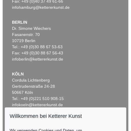
Fax: +49 (0)40 37 49 61-66
infohamburg@kettererkunst.de
BERLIN
Dr. Simone Wiechers
Fasanenstr. 70
Auktion 328 - Lot 296
10719 Berlin
H. BOCK
Kreütterbuch. 1595
, 1595
Tel.: +49 (0)30 88 67 53-63
Ergebnis:
€ 4.320
Fax: +49 (0)30 88 67 56-43
infoberlin@kettererkunst.de
KÖLN
Cordula Lichtenberg
Gertrudenstraße 24-28
50667 Köln
Tel.: +49 (0)221 510 908-15
infokoeln@kettererkunst.de
Willkommen bei Ketterer Kunst
Auktion 559 - Lot 153
BADEN-WÜRTTEMBERG
HIERONYMUS BOCK
HESSEN
New Kreütter Buch
, 1539
Wir verwenden Cookies und Daten, um