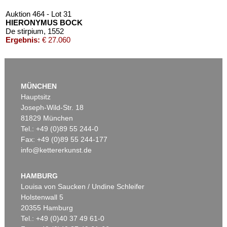
Auktion 464 - Lot 31
HIERONYMUS BOCK
De stirpium
, 1552
Ergebnis:
€ 27.060
MÜNCHEN
Hauptsitz
Joseph-Wild-Str. 18
81829 München
Tel.: +49 (0)89 55 244-0
Fax: +49 (0)89 55 244-177
info@kettererkunst.de
Auktion 542 - Lot 29
Auktion 604 - Lot 122
H. BOCK
H. BOCK
Kreutterbuch
, 1565
De stirpium
, 1552
HAMBURG
Ergebnis:
€ 18.750
Ergebnis:
€ 4.953
Louisa von Saucken / Undine Schleifer
Holstenwall 5
20355 Hamburg
Tel.: +49 (0)40 37 49 61-0