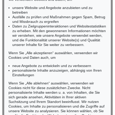
Ergebnis:
€ 2.750
RHEINLAND-PFALZ
Miriam Heß
unsere Website und Angebote anzubieten und zu
Tel.: +49 (0)62 21 58 80-038
betreiben
Ausfälle zu prüfen und Maßnahmen gegen Spam, Betrug
Fax: +49 (0)62 21 58 80-595
und Missbrauch zu ergreifen
infoheidelberg@kettererkunst.de
Daten zu Zielgruppeninteraktionen und Websitestatistiken
zu erheben. Mit den gewonnenen Informationen möchten
wir verstehen, wie unsere Angebote verwendet werden,
NORDDEUTSCHLAND
und die Funktionalität unserer Website(s) und Qualität
Nico Kassel, M.A.
unserer Inhalte für Sie weiter zu verbessern.
Tel.: +49 (0)89 55244-164
Mobil: +49 (0)171 8618661
Wenn Sie „Alle akzeptieren“ auswählen, verwenden wir
n.kassel@kettererkunst.de
Cookies und Daten auch, um
Auktion 472 - Lot 577
Auktion 604 - Lot 123
H. BOCK
H. BOCK
neue Angebote zu entwickeln und zu verbessern
Kräutterbuch
, 1630
Kreutterbuch
, 1565
personalisierte Inhalte anzuzeigen, abhängig von Ihren
Ergebnis:
€ 2.706
Ergebnis:
€ 2.540
Keine Auktion mehr verpassen!
Einstellungen
Wir informieren Sie rechtzeitig.
Wenn Sie „Alle ablehnen“ auswählen, verwenden wir
Cookies nicht für diese zusätzlichen Zwecke. Nicht
personalisierte Inhalte werden u. a. von Inhalten, die Sie
sich gerade ansehen, Aktivitäten in Ihrer aktiven
Suchsitzung und Ihrem Standort beeinflusst. Wir nutzen
Jetzt zum Newsletter anmelden >
Cookies, um Inhalte zu personalisieren und die Zugriffe auf
unsere Website zu analysieren. Sie können wählen, ob Sie