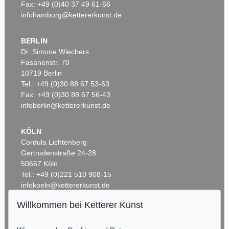
Fax: +49 (0)40 37 49 61-66
infohamburg@kettererkunst.de
BERLIN
Dr. Simone Wiechers
Fasanenstr. 70
Auktion 429 - Lot 943
Auktion 550 - Lot 6
10719 Berlin
G. GRAUBNER
G. GRAUBNER
Tel.: +49 (0)30 88 67 53-63
Camelionid
, 1999
Ohne Titel
, 1992
Ergebnis:
€ 312.500
Ergebnis:
€ 266.700
Fax: +49 (0)30 88 67 56-43
infoberlin@kettererkunst.de
KÖLN
Cordula Lichtenberg
Gertrudenstraße 24-28
50667 Köln
Tel.: +49 (0)221 510 908-15
infokoeln@kettererkunst.de
Willkommen bei Ketterer Kunst
Auktion 429 - Lot 966
Auktion 437 - Lot 865
BADEN-WÜRTTEMBERG
G. GRAUBNER
G. GRAUBNER
HESSEN
Farbraumkörper
, 1998
Farbraumkörper
, 1989