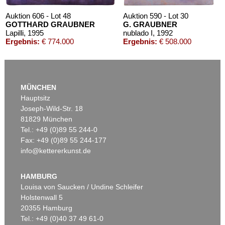
Auktion 606 - Lot 48
Auktion 590 - Lot 30
GOTTHARD GRAUBNER
G. GRAUBNER
Lapilli
, 1995
nublado I
, 1992
Ergebnis:
€ 774.000
Ergebnis:
€ 508.000
MÜNCHEN
Hauptsitz
Joseph-Wild-Str. 18
81829 München
Tel.: +49 (0)89 55 244-0
Fax: +49 (0)89 55 244-177
info@kettererkunst.de
Auktion 489 - Lot 135
Auktion 560 - Lot 34
G. GRAUBNER
G. GRAUBNER
Ohne Titel (Kissenbild)
, 1994
Ohne Titel
, 1983
HAMBURG
Ergebnis:
€ 337.500
Ergebnis:
€ 330.200
Louisa von Saucken / Undine Schleifer
Holstenwall 5
20355 Hamburg
Tel.: +49 (0)40 37 49 61-0