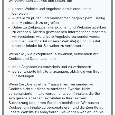
Wir verwenden Cookies und Daten, um
RHEINLAND-PFALZ
Ergebnis:
€ 212.500
Ergebnis:
€ 193.750
Miriam Heß
unsere Website und Angebote anzubieten und zu
Tel.: +49 (0)62 21 58 80-038
betreiben
Ausfälle zu prüfen und Maßnahmen gegen Spam, Betrug
Fax: +49 (0)62 21 58 80-595
und Missbrauch zu ergreifen
infoheidelberg@kettererkunst.de
Daten zu Zielgruppeninteraktionen und Websitestatistiken
zu erheben. Mit den gewonnenen Informationen möchten
wir verstehen, wie unsere Angebote verwendet werden,
NORDDEUTSCHLAND
und die Funktionalität unserer Website(s) und Qualität
Nico Kassel, M.A.
unserer Inhalte für Sie weiter zu verbessern.
Tel.: +49 (0)89 55244-164
Mobil: +49 (0)171 8618661
Wenn Sie „Alle akzeptieren“ auswählen, verwenden wir
n.kassel@kettererkunst.de
Cookies und Daten auch, um
Auktion 461 - Lot 874
Auktion 489 - Lot 102
G. GRAUBNER
G. GRAUBNER
neue Angebote zu entwickeln und zu verbessern
Farbraumkörper, gelb/orange
, 1999
Ohne Titel (Farbraumkörper, rot)
, 1987
personalisierte Inhalte anzuzeigen, abhängig von Ihren
Ergebnis:
€ 187.500
Ergebnis:
€ 150.000
Keine Auktion mehr verpassen!
Einstellungen
Wir informieren Sie rechtzeitig.
Wenn Sie „Alle ablehnen“ auswählen, verwenden wir
Cookies nicht für diese zusätzlichen Zwecke. Nicht
personalisierte Inhalte werden u. a. von Inhalten, die Sie
sich gerade ansehen, Aktivitäten in Ihrer aktiven
Suchsitzung und Ihrem Standort beeinflusst. Wir nutzen
Jetzt zum Newsletter anmelden >
Cookies, um Inhalte zu personalisieren und die Zugriffe auf
unsere Website zu analysieren. Sie können wählen, ob Sie