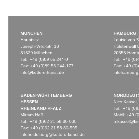
MÜNCHEN
HAMBURG
Hauptsitz
Louisa von S
Joseph-Wild-Str. 18
Holstenwall 
81829 München
20355 Hamb
Tel.: +49 (0)89 55 244-0
Tel.: +49 (0
Fax: +49 (0)89 55 244-177
Fax: +49 (0)
info@kettererkunst.de
infohamburg
BADEN-WÜRTTEMBERG
NORDDEUT
HESSEN
Nico Kassel,
RHEINLAND-PFALZ
Tel.: +49 (0
Miriam Heß
Mobil: +49 
Tel.: +49 (0)62 21 58 80-038
n.kassel@ket
Fax: +49 (0)62 21 58 80-595
infoheidelberg@kettererkunst.de