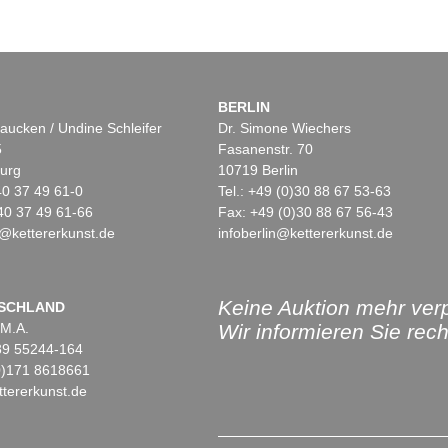
BERLIN
aucken / Undine Schleifer
Dr. Simone Wiechers
5
Fasanenstr. 70
urg
10719 Berlin
)40 37 49 61-0
Tel.: +49 (0)30 88 67 53-63
40 37 49 61-66
Fax: +49 (0)30 88 67 56-43
@kettererkunst.de
infoberlin@kettererkunst.de
Keine Auktion mehr ver
SCHLAND
 M.A.
Wir informieren Sie recht
)89 55244-164
(0)171 8618661
tererkunst.de