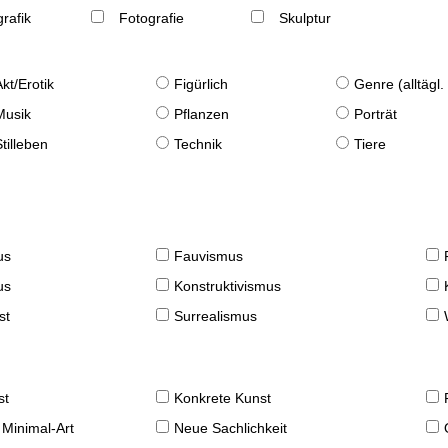
rafik
Fotografie
Skulptur
Akt/Erotik
Figürlich
Genre (alltägl
Musik
Pflanzen
Porträt
Stilleben
Technik
Tiere
us
Fauvismus
us
Konstruktivismus
st
Surrealismus
st
Konkrete Kunst
 Minimal-Art
Neue Sachlichkeit