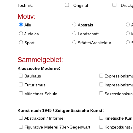
Technik:
Original
Druckg
Motiv:
Alle
Abstrakt
Judaica
Landschaft
Sport
Städte/Architektur
Sammelgebiet:
Klassische Moderne:
Bauhaus
Expressionism
Futurismus
Impressionism
Münchner Schule
Sezessionskun
Kunst nach 1945 / Zeitgenössische Kunst:
Abstraktion / Informel
Kinetische Kun
Figurative Malerei 70er-Gegenwart
Konzeptkunst /