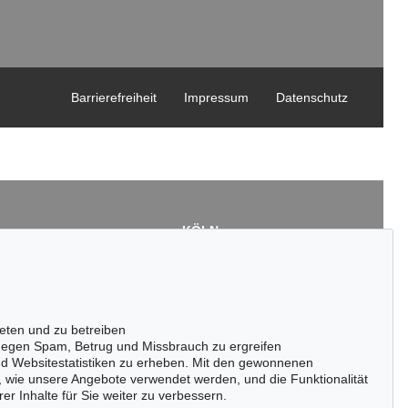
Barrierefreiheit
Impressum
Datenschutz
KÖLN
Cordula Lichtenberg
Gertrudenstraße 24-28
50667 Köln
3
Tel.: +49 (0)221 510 908-15
43
infokoeln@kettererkunst.de
eten und zu betreiben
de
egen Spam, Betrug und Missbrauch zu ergreifen
nd Websitestatistiken zu erheben. Mit den gewonnenen
, wie unsere Angebote verwendet werden, und die Funktionalität
er Inhalte für Sie weiter zu verbessern.