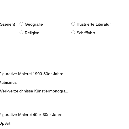
. Szenen)
Geografie
Illustrierte Literatur
Religion
Schifffahrt
Figurative Malerei 1900-30er Jahre
Kubismus
Werkverzeichnisse Künstlermonographien
Figurative Malerei 40er-60er Jahre
Op Art