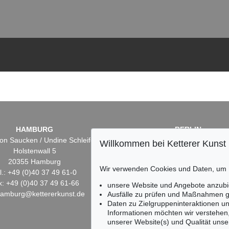
HAMBURG
BERLIN
on Saucken / Undine Schleifer
Dr. Simone Wiechers
Willkommen bei Ketterer Kunst
Holstenwall 5
Fasanenstr. 70
20355 Hamburg
10719 Berlin
Wir verwenden Cookies und Daten, um
l.: +49 (0)40 37 49 61-0
Tel.: +49 (0)30 88 67 53-6
x: +49 (0)40 37 49 61-66
Fax: +49 (0)30 88 67 56-
unsere Website und Angebote anzubi
hamburg@kettererkunst.de
infoberlin@kettererkunst.
Ausfälle zu prüfen und Maßnahmen g
Daten zu Zielgruppeninteraktionen u
Informationen möchten wir verstehen
unserer Website(s) und Qualität unser