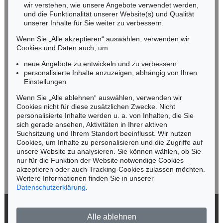
wir verstehen, wie unsere Angebote verwendet werden,
NORDDEUTSCHLAND
und die Funktionalität unserer Website(s) und Qualität
Nico Kassel, M.A.
unserer Inhalte für Sie weiter zu verbessern.
Tel.: +49 (0)89 55244-164
Wenn Sie „Alle akzeptieren“ auswählen, verwenden wir
Mobil: +49 (0)171 8618661
Cookies und Daten auch, um
n.kassel@kettererkunst.de
neue Angebote zu entwickeln und zu verbessern
personalisierte Inhalte anzuzeigen, abhängig von Ihren
Einstellungen
Keine Auktion mehr verpassen!
Wenn Sie „Alle ablehnen“ auswählen, verwenden wir
Wir informieren Sie rechtzeitig.
Cookies nicht für diese zusätzlichen Zwecke. Nicht
personalisierte Inhalte werden u. a. von Inhalten, die Sie
sich gerade ansehen, Aktivitäten in Ihrer aktiven
Suchsitzung und Ihrem Standort beeinflusst. Wir nutzen
Cookies, um Inhalte zu personalisieren und die Zugriffe auf
Jetzt zum Newsletter anmelden >
unsere Website zu analysieren. Sie können wählen, ob Sie
nur für die Funktion der Website notwendige Cookies
akzeptieren oder auch Tracking-Cookies zulassen möchten.
Weitere Informationen finden Sie in unserer
Datenschutzerklärung
.
© 2026 Ketterer Kunst GmbH & Co. KG
Alle ablehnen