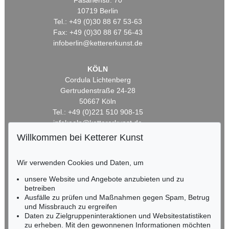
Fasanenstr. 70
10719 Berlin
Tel.: +49 (0)30 88 67 53-63
Fax: +49 (0)30 88 67 56-43
infoberlin@kettererkunst.de
KÖLN
Cordula Lichtenberg
Gertrudenstraße 24-28
50667 Köln
Tel.: +49 (0)221 510 908-15
infokoeln@kettererkunst.de
Willkommen bei Ketterer Kunst
BADEN-WÜRTTEMBERG
HESSEN
Wir verwenden Cookies und Daten, um
RHEINLAND-PFALZ
unsere Website und Angebote anzubieten und zu
Miriam Heß
betreiben
Tel.: +49 (0)62 21 58 80-038
Ausfälle zu prüfen und Maßnahmen gegen Spam, Betrug
Fax: +49 (0)62 21 58 80-595
und Missbrauch zu ergreifen
infoheidelberg@kettererkunst.de
Daten zu Zielgruppeninteraktionen und Websitestatistiken
zu erheben. Mit den gewonnenen Informationen möchten