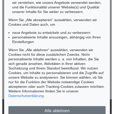
wir verstehen, wie unsere Angebote verwendet werden,
NORDDEUTSCHLAND
und die Funktionalität unserer Website(s) und Qualität
Nico Kassel, M.A.
unserer Inhalte für Sie weiter zu verbessern.
Tel.: +49 (0)89 55244-164
Wenn Sie „Alle akzeptieren“ auswählen, verwenden wir
Mobil: +49 (0)171 8618661
Cookies und Daten auch, um
n.kassel@kettererkunst.de
neue Angebote zu entwickeln und zu verbessern
personalisierte Inhalte anzuzeigen, abhängig von Ihren
Einstellungen
Keine Auktion mehr verpassen!
Wenn Sie „Alle ablehnen“ auswählen, verwenden wir
Wir informieren Sie rechtzeitig.
Cookies nicht für diese zusätzlichen Zwecke. Nicht
personalisierte Inhalte werden u. a. von Inhalten, die Sie
sich gerade ansehen, Aktivitäten in Ihrer aktiven
Suchsitzung und Ihrem Standort beeinflusst. Wir nutzen
Cookies, um Inhalte zu personalisieren und die Zugriffe auf
Jetzt zum Newsletter anmelden >
unsere Website zu analysieren. Sie können wählen, ob Sie
nur für die Funktion der Website notwendige Cookies
akzeptieren oder auch Tracking-Cookies zulassen möchten.
Weitere Informationen finden Sie in unserer
Datenschutzerklärung
.
© 2026 Ketterer Kunst GmbH & Co. KG
Alle ablehnen