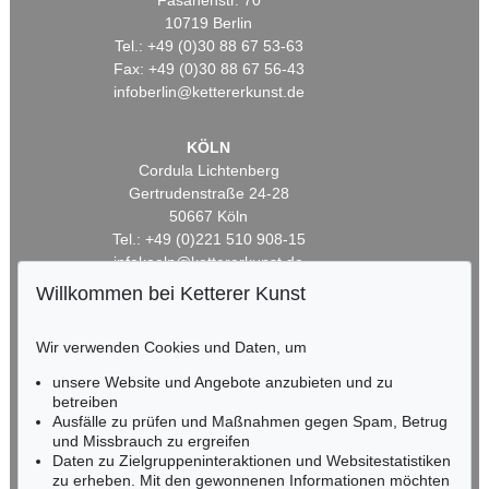
Fasanenstr. 70
10719 Berlin
Tel.: +49 (0)30 88 67 53-63
Fax: +49 (0)30 88 67 56-43
infoberlin@kettererkunst.de
KÖLN
Cordula Lichtenberg
Gertrudenstraße 24-28
50667 Köln
Tel.: +49 (0)221 510 908-15
infokoeln@kettererkunst.de
Willkommen bei Ketterer Kunst
BADEN-WÜRTTEMBERG
HESSEN
Wir verwenden Cookies und Daten, um
RHEINLAND-PFALZ
unsere Website und Angebote anzubieten und zu
Miriam Heß
betreiben
Tel.: +49 (0)62 21 58 80-038
Ausfälle zu prüfen und Maßnahmen gegen Spam, Betrug
Fax: +49 (0)62 21 58 80-595
und Missbrauch zu ergreifen
infoheidelberg@kettererkunst.de
Daten zu Zielgruppeninteraktionen und Websitestatistiken
zu erheben. Mit den gewonnenen Informationen möchten