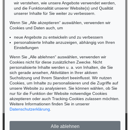
wir verstehen, wie unsere Angebote verwendet werden,
NORDDEUTSCHLAND
und die Funktionalität unserer Website(s) und Qualität
Nico Kassel, M.A.
unserer Inhalte für Sie weiter zu verbessern.
Tel.: +49 (0)89 55244-164
Wenn Sie „Alle akzeptieren“ auswählen, verwenden wir
Mobil: +49 (0)171 8618661
Cookies und Daten auch, um
n.kassel@kettererkunst.de
neue Angebote zu entwickeln und zu verbessern
personalisierte Inhalte anzuzeigen, abhängig von Ihren
Einstellungen
Keine Auktion mehr verpassen!
Wenn Sie „Alle ablehnen“ auswählen, verwenden wir
Wir informieren Sie rechtzeitig.
Cookies nicht für diese zusätzlichen Zwecke. Nicht
personalisierte Inhalte werden u. a. von Inhalten, die Sie
sich gerade ansehen, Aktivitäten in Ihrer aktiven
Suchsitzung und Ihrem Standort beeinflusst. Wir nutzen
Cookies, um Inhalte zu personalisieren und die Zugriffe auf
Jetzt zum Newsletter anmelden >
unsere Website zu analysieren. Sie können wählen, ob Sie
nur für die Funktion der Website notwendige Cookies
akzeptieren oder auch Tracking-Cookies zulassen möchten.
Weitere Informationen finden Sie in unserer
Datenschutzerklärung
.
© 2026 Ketterer Kunst GmbH & Co. KG
Alle ablehnen