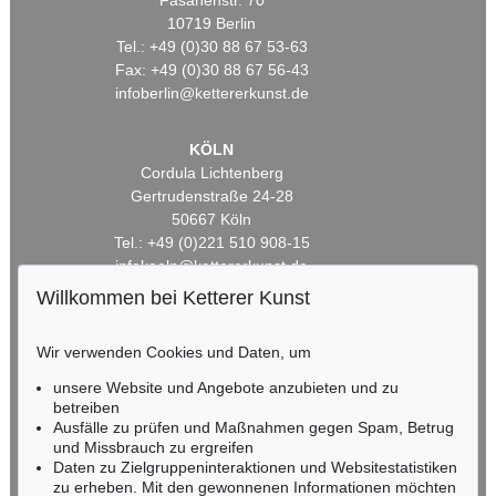
Fasanenstr. 70
10719 Berlin
Tel.: +49 (0)30 88 67 53-63
Fax: +49 (0)30 88 67 56-43
infoberlin@kettererkunst.de
KÖLN
Cordula Lichtenberg
Gertrudenstraße 24-28
50667 Köln
Tel.: +49 (0)221 510 908-15
infokoeln@kettererkunst.de
Willkommen bei Ketterer Kunst
BADEN-WÜRTTEMBERG
HESSEN
Wir verwenden Cookies und Daten, um
RHEINLAND-PFALZ
unsere Website und Angebote anzubieten und zu
Miriam Heß
betreiben
Tel.: +49 (0)62 21 58 80-038
Ausfälle zu prüfen und Maßnahmen gegen Spam, Betrug
Fax: +49 (0)62 21 58 80-595
und Missbrauch zu ergreifen
infoheidelberg@kettererkunst.de
Daten zu Zielgruppeninteraktionen und Websitestatistiken
zu erheben. Mit den gewonnenen Informationen möchten