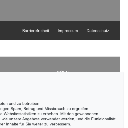
Barrierefreiheit
Impressum
Datenschutz
KÖLN
Cordula Lichtenberg
Gertrudenstraße 24-28
50667 Köln
3
Tel.: +49 (0)221 510 908-15
43
infokoeln@kettererkunst.de
eten und zu betreiben
de
egen Spam, Betrug und Missbrauch zu ergreifen
nd Websitestatistiken zu erheben. Mit den gewonnenen
, wie unsere Angebote verwendet werden, und die Funktionalität
er Inhalte für Sie weiter zu verbessern.