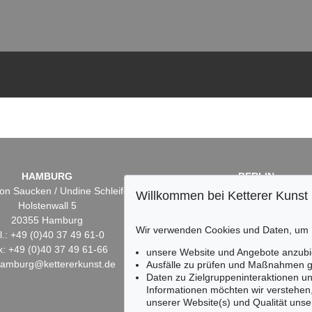
HAMBURG
BERLIN
on Saucken / Undine Schleifer
Dr. Simone Wiechers
Willkommen bei Ketterer Kunst
Holstenwall 5
Fasanenstr. 70
20355 Hamburg
10719 Berlin
Wir verwenden Cookies und Daten, um
l.: +49 (0)40 37 49 61-0
Tel.: +49 (0)30 88 67 53-6
x: +49 (0)40 37 49 61-66
Fax: +49 (0)30 88 67 56-
unsere Website und Angebote anzubi
hamburg@kettererkunst.de
infoberlin@kettererkunst.
Ausfälle zu prüfen und Maßnahmen g
Daten zu Zielgruppeninteraktionen u
Informationen möchten wir verstehen
unserer Website(s) und Qualität unser