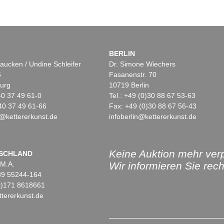
BERLIN
aucken / Undine Schleifer
Dr. Simone Wiechers
5
Fasanenstr. 70
urg
10719 Berlin
)40 37 49 61-0
Tel.: +49 (0)30 88 67 53-63
40 37 49 61-66
Fax: +49 (0)30 88 67 56-43
@kettererkunst.de
infoberlin@kettererkunst.de
Keine Auktion mehr ver
SCHLAND
 M.A.
Wir informieren Sie recht
)89 55244-164
(0)171 8618661
tererkunst.de