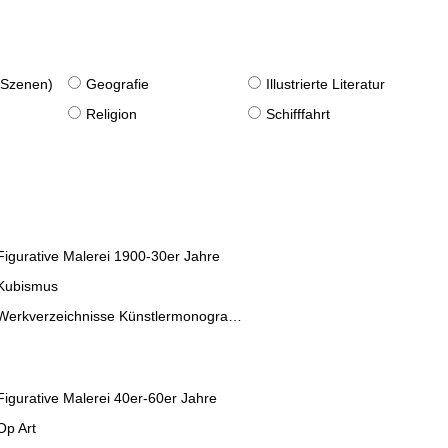
. Szenen)
Geografie
Illustrierte Literatur
Religion
Schifffahrt
Figurative Malerei 1900-30er Jahre
Kubismus
Werkverzeichnisse Künstlermonographien
Figurative Malerei 40er-60er Jahre
Op Art