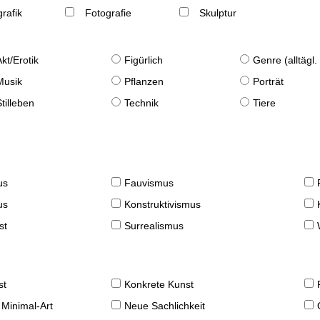
rafik
Fotografie
Skulptur
Akt/Erotik
Figürlich
Genre (alltägl
Musik
Pflanzen
Porträt
Stilleben
Technik
Tiere
us
Fauvismus
us
Konstruktivismus
st
Surrealismus
st
Konkrete Kunst
 Minimal-Art
Neue Sachlichkeit