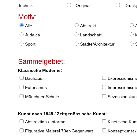
Technik:
Original
Druckg
Motiv:
Alle
Abstrakt
Judaica
Landschaft
Sport
Städte/Architektur
Sammelgebiet:
Klassische Moderne:
Bauhaus
Expressionism
Futurismus
Impressionism
Münchner Schule
Sezessionskun
Kunst nach 1945 / Zeitgenössische Kunst:
Abstraktion / Informel
Kinetische Kun
Figurative Malerei 70er-Gegenwart
Konzeptkunst /