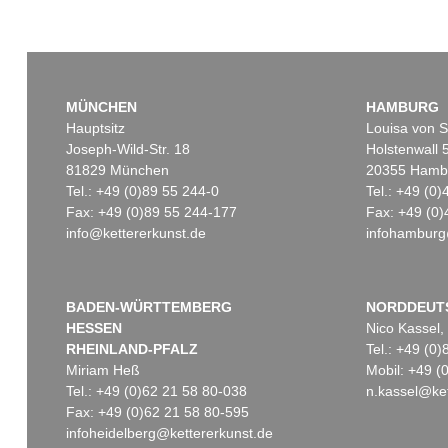
MÜNCHEN
HAMBURG
Hauptsitz
Louisa von S
Joseph-Wild-Str. 18
Holstenwall 
81829 München
20355 Hamb
Tel.: +49 (0)89 55 244-0
Tel.: +49 (0
Fax: +49 (0)89 55 244-177
Fax: +49 (0)
info@kettererkunst.de
infohamburg
BADEN-WÜRTTEMBERG
NORDDEUT
HESSEN
Nico Kassel,
RHEINLAND-PFALZ
Tel.: +49 (0
Miriam Heß
Mobil: +49 
Tel.: +49 (0)62 21 58 80-038
n.kassel@ket
Fax: +49 (0)62 21 58 80-595
infoheidelberg@kettererkunst.de