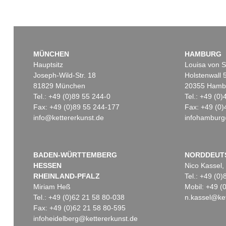
MÜNCHEN
HAMBURG
Hauptsitz
Louisa von S
Joseph-Wild-Str. 18
Holstenwall 
81829 München
20355 Hamb
Tel.: +49 (0)89 55 244-0
Tel.: +49 (0
Fax: +49 (0)89 55 244-177
Fax: +49 (0)
info@kettererkunst.de
infohamburg
BADEN-WÜRTTEMBERG
NORDDEUT
HESSEN
Nico Kassel,
RHEINLAND-PFALZ
Tel.: +49 (0
Miriam Heß
Mobil: +49 
Tel.: +49 (0)62 21 58 80-038
n.kassel@ket
Fax: +49 (0)62 21 58 80-595
infoheidelberg@kettererkunst.de