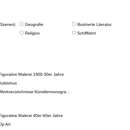
. Szenen)
Geografie
Illustrierte Literatur
Religion
Schifffahrt
Figurative Malerei 1900-30er Jahre
Kubismus
Werkverzeichnisse Künstlermonographien
Figurative Malerei 40er-60er Jahre
Op Art