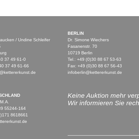
BERLIN
aucken / Undine Schleifer
Dr. Simone Wiechers
5
Fasanenstr. 70
urg
10719 Berlin
)40 37 49 61-0
Tel.: +49 (0)30 88 67 53-63
40 37 49 61-66
Fax: +49 (0)30 88 67 56-43
@kettererkunst.de
infoberlin@kettererkunst.de
Keine Auktion mehr ver
SCHLAND
 M.A.
Wir informieren Sie recht
)89 55244-164
(0)171 8618661
tererkunst.de