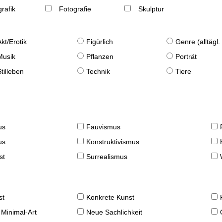
rafik
Fotografie
Skulptur
Akt/Erotik
Figürlich
Genre (alltägl
Musik
Pflanzen
Porträt
Stilleben
Technik
Tiere
us
Fauvismus
us
Konstruktivismus
st
Surrealismus
st
Konkrete Kunst
 Minimal-Art
Neue Sachlichkeit