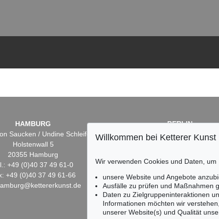
HAMBURG
BERLIN
on Saucken / Undine Schleifer
Dr. Simone Wiechers
Willkommen bei Ketterer Kunst
Holstenwall 5
Fasanenstr. 70
20355 Hamburg
10719 Berlin
Wir verwenden Cookies und Daten, um
l.: +49 (0)40 37 49 61-0
Tel.: +49 (0)30 88 67 53-6
x: +49 (0)40 37 49 61-66
Fax: +49 (0)30 88 67 56-
unsere Website und Angebote anzubi
hamburg@kettererkunst.de
infoberlin@kettererkunst.
Ausfälle zu prüfen und Maßnahmen g
Daten zu Zielgruppeninteraktionen u
Informationen möchten wir verstehen
unserer Website(s) und Qualität unser