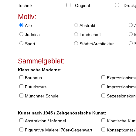
Technik:
Original
Druckg
Motiv:
Alle
Abstrakt
Judaica
Landschaft
Sport
Städte/Architektur
Sammelgebiet:
Klassische Moderne:
Bauhaus
Expressionism
Futurismus
Impressionism
Münchner Schule
Sezessionskun
Kunst nach 1945 / Zeitgenössische Kunst:
Abstraktion / Informel
Kinetische Kun
Figurative Malerei 70er-Gegenwart
Konzeptkunst /