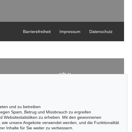
Barrierefreiheit
Impressum
Datenschutz
KÖLN
Cordula Lichtenberg
Gertrudenstraße 24-28
50667 Köln
3
Tel.: +49 (0)221 510 908-15
43
infokoeln@kettererkunst.de
eten und zu betreiben
de
egen Spam, Betrug und Missbrauch zu ergreifen
nd Websitestatistiken zu erheben. Mit den gewonnenen
, wie unsere Angebote verwendet werden, und die Funktionalität
er Inhalte für Sie weiter zu verbessern.