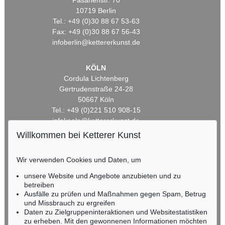
Fasanenstr. 70
10719 Berlin
Tel.: +49 (0)30 88 67 53-63
Fax: +49 (0)30 88 67 56-43
infoberlin@kettererkunst.de
KÖLN
Cordula Lichtenberg
Gertrudenstraße 24-28
50667 Köln
Tel.: +49 (0)221 510 908-15
infokoeln@kettererkunst.de
Willkommen bei Ketterer Kunst
BADEN-WÜRTTEMBERG
HESSEN
Wir verwenden Cookies und Daten, um
RHEINLAND-PFALZ
unsere Website und Angebote anzubieten und zu
Miriam Heß
betreiben
Tel.: +49 (0)62 21 58 80-038
Ausfälle zu prüfen und Maßnahmen gegen Spam, Betrug
Fax: +49 (0)62 21 58 80-595
und Missbrauch zu ergreifen
infoheidelberg@kettererkunst.de
Daten zu Zielgruppeninteraktionen und Websitestatistiken
zu erheben. Mit den gewonnenen Informationen möchten