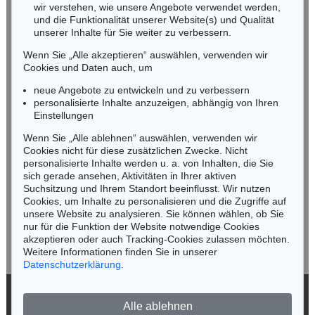
wir verstehen, wie unsere Angebote verwendet werden,
NORDDEUTSCHLAND
und die Funktionalität unserer Website(s) und Qualität
Nico Kassel, M.A.
unserer Inhalte für Sie weiter zu verbessern.
Tel.: +49 (0)89 55244-164
Wenn Sie „Alle akzeptieren“ auswählen, verwenden wir
Mobil: +49 (0)171 8618661
Cookies und Daten auch, um
n.kassel@kettererkunst.de
neue Angebote zu entwickeln und zu verbessern
personalisierte Inhalte anzuzeigen, abhängig von Ihren
Einstellungen
Keine Auktion mehr verpassen!
Wenn Sie „Alle ablehnen“ auswählen, verwenden wir
Wir informieren Sie rechtzeitig.
Cookies nicht für diese zusätzlichen Zwecke. Nicht
personalisierte Inhalte werden u. a. von Inhalten, die Sie
sich gerade ansehen, Aktivitäten in Ihrer aktiven
Suchsitzung und Ihrem Standort beeinflusst. Wir nutzen
Cookies, um Inhalte zu personalisieren und die Zugriffe auf
Jetzt zum Newsletter anmelden >
unsere Website zu analysieren. Sie können wählen, ob Sie
nur für die Funktion der Website notwendige Cookies
akzeptieren oder auch Tracking-Cookies zulassen möchten.
Weitere Informationen finden Sie in unserer
Datenschutzerklärung
.
© 2026 Ketterer Kunst GmbH & Co. KG
Alle ablehnen