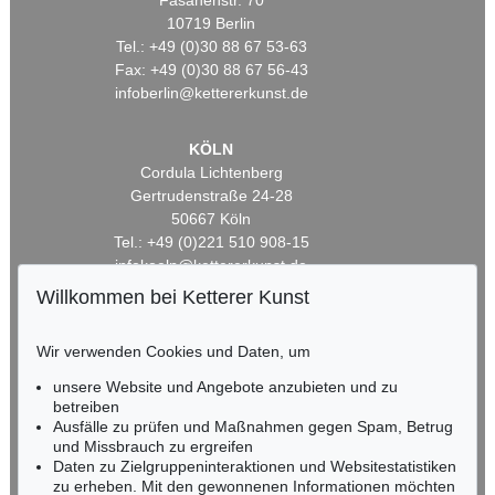
Fasanenstr. 70
10719 Berlin
Tel.: +49 (0)30 88 67 53-63
Fax: +49 (0)30 88 67 56-43
infoberlin@kettererkunst.de
KÖLN
Cordula Lichtenberg
Gertrudenstraße 24-28
50667 Köln
Tel.: +49 (0)221 510 908-15
infokoeln@kettererkunst.de
Willkommen bei Ketterer Kunst
BADEN-WÜRTTEMBERG
HESSEN
Wir verwenden Cookies und Daten, um
RHEINLAND-PFALZ
unsere Website und Angebote anzubieten und zu
Miriam Heß
betreiben
Tel.: +49 (0)62 21 58 80-038
Ausfälle zu prüfen und Maßnahmen gegen Spam, Betrug
Fax: +49 (0)62 21 58 80-595
und Missbrauch zu ergreifen
infoheidelberg@kettererkunst.de
Daten zu Zielgruppeninteraktionen und Websitestatistiken
zu erheben. Mit den gewonnenen Informationen möchten