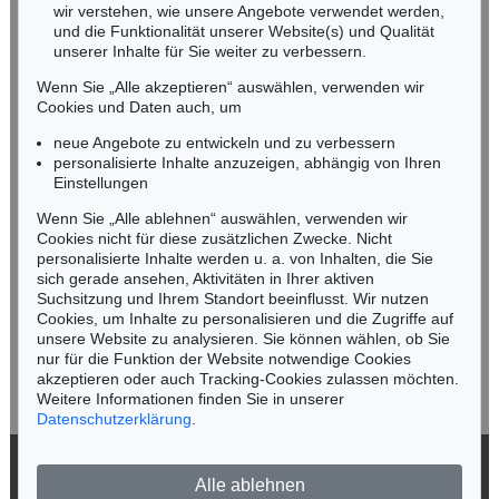
wir verstehen, wie unsere Angebote verwendet werden,
NORDDEUTSCHLAND
und die Funktionalität unserer Website(s) und Qualität
Nico Kassel, M.A.
unserer Inhalte für Sie weiter zu verbessern.
Tel.: +49 (0)89 55244-164
Wenn Sie „Alle akzeptieren“ auswählen, verwenden wir
Mobil: +49 (0)171 8618661
Cookies und Daten auch, um
n.kassel@kettererkunst.de
neue Angebote zu entwickeln und zu verbessern
personalisierte Inhalte anzuzeigen, abhängig von Ihren
Einstellungen
Keine Auktion mehr verpassen!
Wenn Sie „Alle ablehnen“ auswählen, verwenden wir
Wir informieren Sie rechtzeitig.
Cookies nicht für diese zusätzlichen Zwecke. Nicht
personalisierte Inhalte werden u. a. von Inhalten, die Sie
sich gerade ansehen, Aktivitäten in Ihrer aktiven
Suchsitzung und Ihrem Standort beeinflusst. Wir nutzen
Cookies, um Inhalte zu personalisieren und die Zugriffe auf
Jetzt zum Newsletter anmelden >
unsere Website zu analysieren. Sie können wählen, ob Sie
nur für die Funktion der Website notwendige Cookies
akzeptieren oder auch Tracking-Cookies zulassen möchten.
Weitere Informationen finden Sie in unserer
Datenschutzerklärung
.
© 2026 Ketterer Kunst GmbH & Co. KG
Alle ablehnen