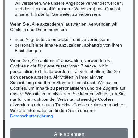
wir verstehen, wie unsere Angebote verwendet werden,
NORDDEUTSCHLAND
und die Funktionalität unserer Website(s) und Qualität
Nico Kassel, M.A.
unserer Inhalte für Sie weiter zu verbessern.
Tel.: +49 (0)89 55244-164
Wenn Sie „Alle akzeptieren“ auswählen, verwenden wir
Mobil: +49 (0)171 8618661
Cookies und Daten auch, um
n.kassel@kettererkunst.de
neue Angebote zu entwickeln und zu verbessern
personalisierte Inhalte anzuzeigen, abhängig von Ihren
Einstellungen
Keine Auktion mehr verpassen!
Wenn Sie „Alle ablehnen“ auswählen, verwenden wir
Wir informieren Sie rechtzeitig.
Cookies nicht für diese zusätzlichen Zwecke. Nicht
personalisierte Inhalte werden u. a. von Inhalten, die Sie
sich gerade ansehen, Aktivitäten in Ihrer aktiven
Suchsitzung und Ihrem Standort beeinflusst. Wir nutzen
Cookies, um Inhalte zu personalisieren und die Zugriffe auf
Jetzt zum Newsletter anmelden >
unsere Website zu analysieren. Sie können wählen, ob Sie
nur für die Funktion der Website notwendige Cookies
akzeptieren oder auch Tracking-Cookies zulassen möchten.
Weitere Informationen finden Sie in unserer
Datenschutzerklärung
.
© 2026 Ketterer Kunst GmbH & Co. KG
Alle ablehnen