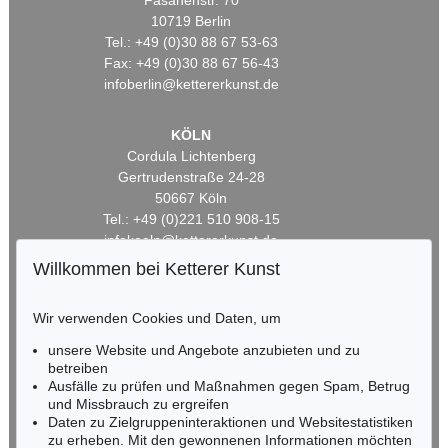
Fasanenstr. 70
10719 Berlin
Tel.: +49 (0)30 88 67 53-63
Fax: +49 (0)30 88 67 56-43
infoberlin@kettererkunst.de
KÖLN
Cordula Lichtenberg
Gertrudenstraße 24-28
50667 Köln
Tel.: +49 (0)221 510 908-15
infokoeln@kettererkunst.de
Willkommen bei Ketterer Kunst
BADEN-WÜRTTEMBERG
HESSEN
Wir verwenden Cookies und Daten, um
RHEINLAND-PFALZ
unsere Website und Angebote anzubieten und zu
Miriam Heß
betreiben
Tel.: +49 (0)62 21 58 80-038
Ausfälle zu prüfen und Maßnahmen gegen Spam, Betrug
Fax: +49 (0)62 21 58 80-595
und Missbrauch zu ergreifen
infoheidelberg@kettererkunst.de
Daten zu Zielgruppeninteraktionen und Websitestatistiken
zu erheben. Mit den gewonnenen Informationen möchten