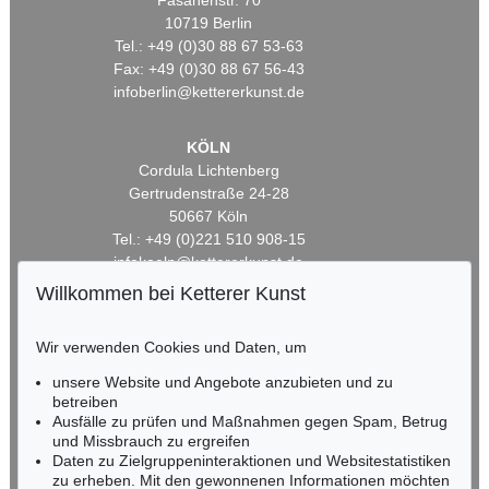
Fasanenstr. 70
10719 Berlin
Tel.: +49 (0)30 88 67 53-63
Fax: +49 (0)30 88 67 56-43
infoberlin@kettererkunst.de
KÖLN
Cordula Lichtenberg
Gertrudenstraße 24-28
50667 Köln
Tel.: +49 (0)221 510 908-15
infokoeln@kettererkunst.de
Willkommen bei Ketterer Kunst
BADEN-WÜRTTEMBERG
HESSEN
Wir verwenden Cookies und Daten, um
RHEINLAND-PFALZ
unsere Website und Angebote anzubieten und zu
Miriam Heß
betreiben
Tel.: +49 (0)62 21 58 80-038
Ausfälle zu prüfen und Maßnahmen gegen Spam, Betrug
Fax: +49 (0)62 21 58 80-595
und Missbrauch zu ergreifen
infoheidelberg@kettererkunst.de
Daten zu Zielgruppeninteraktionen und Websitestatistiken
zu erheben. Mit den gewonnenen Informationen möchten