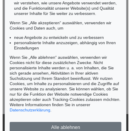
wir verstehen, wie unsere Angebote verwendet werden,
NORDDEUTSCHLAND
und die Funktionalität unserer Website(s) und Qualität
Nico Kassel, M.A.
unserer Inhalte für Sie weiter zu verbessern.
Tel.: +49 (0)89 55244-164
Wenn Sie „Alle akzeptieren“ auswählen, verwenden wir
Mobil: +49 (0)171 8618661
Cookies und Daten auch, um
n.kassel@kettererkunst.de
neue Angebote zu entwickeln und zu verbessern
personalisierte Inhalte anzuzeigen, abhängig von Ihren
Einstellungen
Keine Auktion mehr verpassen!
Wenn Sie „Alle ablehnen“ auswählen, verwenden wir
Wir informieren Sie rechtzeitig.
Cookies nicht für diese zusätzlichen Zwecke. Nicht
personalisierte Inhalte werden u. a. von Inhalten, die Sie
sich gerade ansehen, Aktivitäten in Ihrer aktiven
Suchsitzung und Ihrem Standort beeinflusst. Wir nutzen
Cookies, um Inhalte zu personalisieren und die Zugriffe auf
Jetzt zum Newsletter anmelden >
unsere Website zu analysieren. Sie können wählen, ob Sie
nur für die Funktion der Website notwendige Cookies
akzeptieren oder auch Tracking-Cookies zulassen möchten.
Weitere Informationen finden Sie in unserer
Datenschutzerklärung
.
© 2026 Ketterer Kunst GmbH & Co. KG
Alle ablehnen