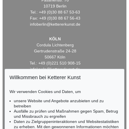
Fasanenstr. 70
10719 Berlin
Tel.: +49 (0)30 88 67 53-63
Fax: +49 (0)30 88 67 56-43
infoberlin@kettererkunst.de
KÖLN
Cordula Lichtenberg
Gertrudenstraße 24-28
50667 Köln
Tel.: +49 (0)221 510 908-15
infokoeln@kettererkunst.de
Willkommen bei Ketterer Kunst
BADEN-WÜRTTEMBERG
HESSEN
Wir verwenden Cookies und Daten, um
RHEINLAND-PFALZ
unsere Website und Angebote anzubieten und zu
Miriam Heß
betreiben
Tel.: +49 (0)62 21 58 80-038
Ausfälle zu prüfen und Maßnahmen gegen Spam, Betrug
Fax: +49 (0)62 21 58 80-595
und Missbrauch zu ergreifen
infoheidelberg@kettererkunst.de
Daten zu Zielgruppeninteraktionen und Websitestatistiken
zu erheben. Mit den gewonnenen Informationen möchten