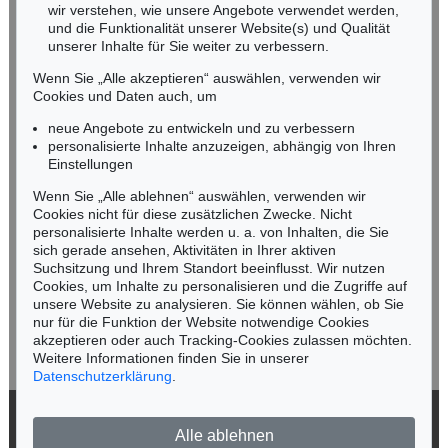
wir verstehen, wie unsere Angebote verwendet werden,
NORDDEUTSCHLAND
und die Funktionalität unserer Website(s) und Qualität
Nico Kassel, M.A.
unserer Inhalte für Sie weiter zu verbessern.
Tel.: +49 (0)89 55244-164
Wenn Sie „Alle akzeptieren“ auswählen, verwenden wir
Mobil: +49 (0)171 8618661
Cookies und Daten auch, um
n.kassel@kettererkunst.de
neue Angebote zu entwickeln und zu verbessern
personalisierte Inhalte anzuzeigen, abhängig von Ihren
Einstellungen
Keine Auktion mehr verpassen!
Wenn Sie „Alle ablehnen“ auswählen, verwenden wir
Wir informieren Sie rechtzeitig.
Cookies nicht für diese zusätzlichen Zwecke. Nicht
personalisierte Inhalte werden u. a. von Inhalten, die Sie
sich gerade ansehen, Aktivitäten in Ihrer aktiven
Suchsitzung und Ihrem Standort beeinflusst. Wir nutzen
Cookies, um Inhalte zu personalisieren und die Zugriffe auf
Jetzt zum Newsletter anmelden >
unsere Website zu analysieren. Sie können wählen, ob Sie
nur für die Funktion der Website notwendige Cookies
akzeptieren oder auch Tracking-Cookies zulassen möchten.
Weitere Informationen finden Sie in unserer
Datenschutzerklärung
.
© 2026 Ketterer Kunst GmbH & Co. KG
Alle ablehnen