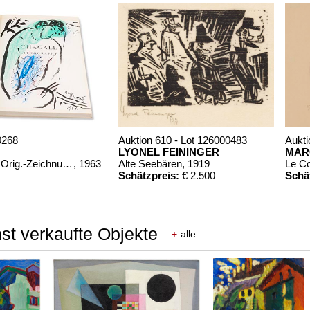
0268
Auktion 610 - Lot 126000483
Aukti
LYONEL FEININGER
MAR
Chagall Lithographe. Mit Orig.-Zeichnung von Chagall
, 1963
Alte Seebären
, 1919
Le C
Schätzpreis:
€ 2.500
Schä
st verkaufte Objekte
+
alle