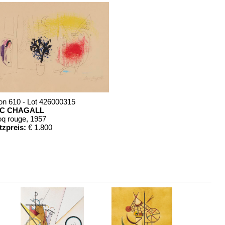
on 610 - Lot 426000315
C CHAGALL
oq rouge
, 1957
tzpreis:
€ 1.800