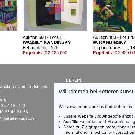
00322
1960
Auktion 600 - Lot 61
Auktion 489 - Lot 128
WASSILY KANDINSKY
W. KANDINSKY
Behauptend
, 1926
Treppe zum Schloss (Murnau)
, 1
Ergebnis:
€ 3.135.000
Ergebnis:
€ 2.425.0
BERLIN
aucken / Undine Schleifer
Dr. Simone Wiechers
Willkommen bei Ketterer Kunst
5
Fasanenstr. 70
urg
10719 Berlin
)40 37 49 61-0
Tel.: +49 (0)30 88 67 53-63
Wir verwenden Cookies und Daten, um
40 37 49 61-66
Fax: +49 (0)30 88 67 56-43
unsere Website und Angebote anzubi
@kettererkunst.de
infoberlin@kettererkunst.de
Auktion 409 - Lot 347
Auktion 277 - Lot 19
Ausfälle zu prüfen und Maßnahmen g
WASSILY KANDINSKY
WASSILY KANDINSKY
Daten zu Zielgruppeninteraktionen u
Ohne Titel
, 1915
Kallmünz
, 1903
Informationen möchten wir verstehen