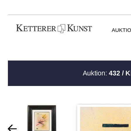
AUKTI
Auktion:
432 / 