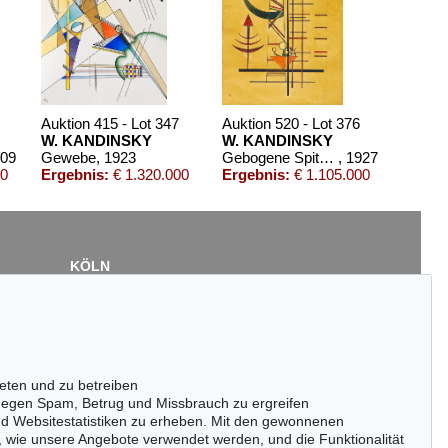
Auktion 415 - Lot 347
Auktion 520 - Lot 376
W. KANDINSKY
W. KANDINSKY
909
Gewebe
, 1923
Gebogene Spitzen
, 1927
00
Ergebnis:
€ 1.320.000
Ergebnis:
€ 1.105.000
KÖLN
Cordula Lichtenberg
Gertrudenstraße 24-28
50667 Köln
Tel.: +49 (0)221 510 908-15
infokoeln@kettererkunst.de
eten und zu betreiben
Auktion 525 - Lot 201
egen Spam, Betrug und Missbrauch zu ergreifen
WASSILY KANDINSKY
nd Websitestatistiken zu erheben. Mit den gewonnenen
Reiter (Arabische Reiter)
, 1905
, wie unsere Angebote verwendet werden, und die Funktionalität