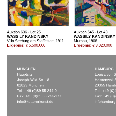
Auktion 610 - Lot 426000372
Auktion 610 - Lot 4260
HERMANN MAX PECHSTEIN
MARC CHAGALL
Reisebilder
, 1919
Chagall Lithographe. Bde. 1-3
, 
Schätzpreis:
€ 1.600
Schätzpreis:
€ 1.000
Auktion 606 - Lot 25
Auktion 545 - Lot 43
WASSILY KANDINSKY
WASSILY KANDINSKY
Villa Seeburg am Staffelsee
, 1911
Murnau
, 1908
Ergebnis:
€ 5.500.000
Ergebnis:
€ 3.920.000
MÜNCHEN
HAMBURG
Hauptsitz
Louisa von S
Joseph-Wild-Str. 18
Holstenwall 
81829 München
20355 Hamb
Tel.: +49 (0)89 55 244-0
Tel.: +49 (0
Fax: +49 (0)89 55 244-177
Fax: +49 (0)
info@kettererkunst.de
infohamburg
Auktion 560 - Lot 8
Auktion 606 - Lot 44
W. KANDINSKY
WASSILY KANDINSKY
Friedlich
, 1930
Bei Oberau
, 1908