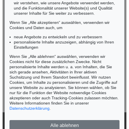
wir verstehen, wie unsere Angebote verwendet werden,
NORDDEUTSCHLAND
und die Funktionalität unserer Website(s) und Qualität
Nico Kassel, M.A.
unserer Inhalte für Sie weiter zu verbessern.
Tel.: +49 (0)89 55244-164
Wenn Sie „Alle akzeptieren“ auswählen, verwenden wir
Mobil: +49 (0)171 8618661
Cookies und Daten auch, um
n.kassel@kettererkunst.de
neue Angebote zu entwickeln und zu verbessern
personalisierte Inhalte anzuzeigen, abhängig von Ihren
Einstellungen
Keine Auktion mehr verpassen!
Wenn Sie „Alle ablehnen“ auswählen, verwenden wir
Wir informieren Sie rechtzeitig.
Cookies nicht für diese zusätzlichen Zwecke. Nicht
personalisierte Inhalte werden u. a. von Inhalten, die Sie
sich gerade ansehen, Aktivitäten in Ihrer aktiven
Suchsitzung und Ihrem Standort beeinflusst. Wir nutzen
Cookies, um Inhalte zu personalisieren und die Zugriffe auf
Jetzt zum Newsletter anmelden >
unsere Website zu analysieren. Sie können wählen, ob Sie
nur für die Funktion der Website notwendige Cookies
akzeptieren oder auch Tracking-Cookies zulassen möchten.
Weitere Informationen finden Sie in unserer
Datenschutzerklärung
.
© 2026 Ketterer Kunst GmbH & Co. KG
Alle ablehnen