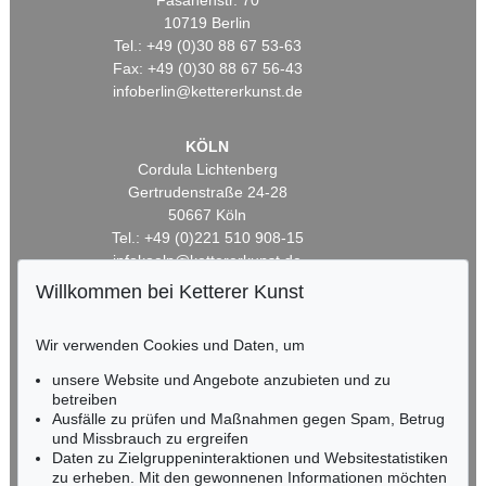
Fasanenstr. 70
10719 Berlin
Tel.: +49 (0)30 88 67 53-63
Fax: +49 (0)30 88 67 56-43
infoberlin@kettererkunst.de
KÖLN
Cordula Lichtenberg
Gertrudenstraße 24-28
50667 Köln
Tel.: +49 (0)221 510 908-15
infokoeln@kettererkunst.de
Willkommen bei Ketterer Kunst
BADEN-WÜRTTEMBERG
HESSEN
Wir verwenden Cookies und Daten, um
RHEINLAND-PFALZ
unsere Website und Angebote anzubieten und zu
Miriam Heß
betreiben
Tel.: +49 (0)62 21 58 80-038
Ausfälle zu prüfen und Maßnahmen gegen Spam, Betrug
Fax: +49 (0)62 21 58 80-595
und Missbrauch zu ergreifen
infoheidelberg@kettererkunst.de
Daten zu Zielgruppeninteraktionen und Websitestatistiken
zu erheben. Mit den gewonnenen Informationen möchten