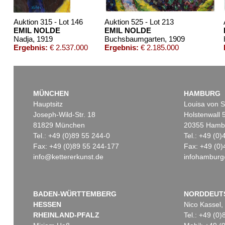
Auktion 315 - Lot 146
Auktion 525 - Lot 213
EMIL NOLDE
EMIL NOLDE
Nadja
, 1919
Buchsbaumgarten
, 1909
Ergebnis:
€ 2.537.000
Ergebnis:
€ 2.185.000
MÜNCHEN
HAMBURG
Hauptsitz
Louisa von S
Joseph-Wild-Str. 18
Holstenwall 
81829 München
20355 Hamb
Tel.: +49 (0)89 55 244-0
Tel.: +49 (0
Fax: +49 (0)89 55 244-177
Fax: +49 (0)
info@kettererkunst.de
infohamburg
Auktion 560 - Lot 32
Auktion 342 - Lot 233
EMIL NOLDE
EMIL NOLDE
Landschaft mit Seebüllhof
, 1930
Landschaft
, 1909
Ergebnis:
€ 914.400
Ergebnis:
€ 900.000
BADEN-WÜRTTEMBERG
NORDDEUT
HESSEN
Nico Kassel,
RHEINLAND-PFALZ
Tel.: +49 (0