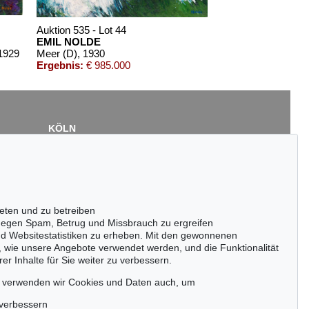
Auktion 535 - Lot 44
EMIL NOLDE
 1929
Meer (D)
, 1930
Ergebnis:
€ 985.000
KÖLN
Cordula Lichtenberg
Gertrudenstraße 24-28
50667 Köln
Tel.: +49 (0)221 510 908-15
infokoeln@kettererkunst.de
eten und zu betreiben
Auktion 525 - Lot 250
Auktion 545 - Lot 38
egen Spam, Betrug und Missbrauch zu ergreifen
EMIL NOLDE
EMIL NOLDE
nd Websitestatistiken zu erheben. Mit den gewonnenen
Vogel und Georginen
, 1919
Palmen
, 1915
, wie unsere Angebote verwendet werden, und die Funktionalität
Ergebnis:
€ 685.000
Ergebnis:
€ 635.000
er Inhalte für Sie weiter zu verbessern.
passen!
zeitig.
, verwenden wir Cookies und Daten auch, um
 verbessern