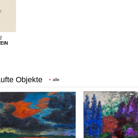
2
EIN
aufte Objekte
+
alle