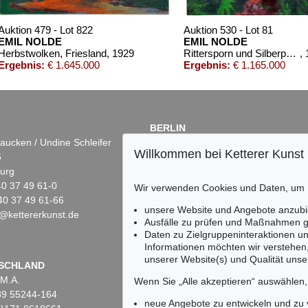
Auktion 479 - Lot 822
Auktion 530 - Lot 81
EMIL NOLDE
EMIL NOLDE
Herbstwolken, Friesland
, 1929
Rittersporn und Silberpappeln
,
Ergebnis:
€ 1.645.000
Ergebnis:
€ 1.165.000
BERLIN
aucken / Undine Schleifer
Dr. Simone Wiechers
Willkommen bei Ketterer Kunst
5
Fasanenstr. 70
urg
10719 Berlin
)40 37 49 61-0
Tel.: +49 (0)30 88 67 53-63
Wir verwenden Cookies und Daten, um
40 37 49 61-66
Fax: +49 (0)30 88 67 56-43
unsere Website und Angebote anzubi
@kettererkunst.de
infoberlin@kettererkunst.de
Auktion 560 - Lot 44
Auktion 436 - Lot 226
Ausfälle zu prüfen und Maßnahmen g
EMIL NOLDE
EMIL NOLDE
Daten zu Zielgruppeninteraktionen u
Vera
, 1919
Figur und Clematis
, 1935
Informationen möchten wir verstehen
Ergebnis:
€ 825.500
Ergebnis:
€ 721.000
unserer Website(s) und Qualität unser
Keine Auktion mehr ver
SCHLAND
 M.A.
Wir informieren Sie recht
Wenn Sie „Alle akzeptieren“ auswählen
)89 55244-164
neue Angebote zu entwickeln und zu