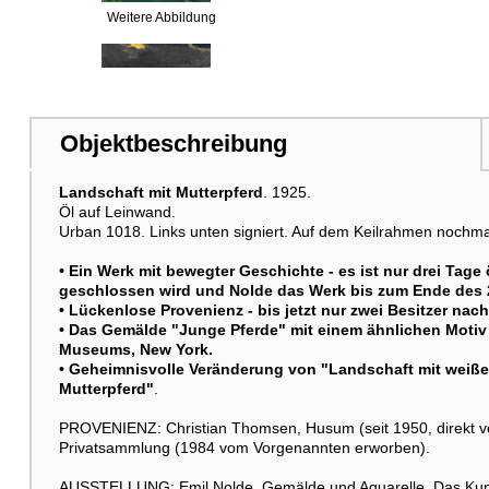
Weitere Abbildung
Weitere Abbildung
Objektbeschreibung
Landschaft mit Mutterpferd
. 1925.
Weitere Abbildung
Öl auf Leinwand.
Urban 1018. Links unten signiert. Auf dem Keilrahmen nochmals 
• Ein Werk mit bewegter Geschichte - es ist nur drei Tage
geschlossen wird und Nolde das Werk bis zum Ende des 2.
• Lückenlose Provenienz - bis jetzt nur zwei Besitzer nach
• Das Gemälde "Junge Pferde" mit einem ähnlichen Moti
Museums, New York.
• Geheimnisvolle Veränderung von "Landschaft mit weißem
Weitere Abbildung
Mutterpferd"
.
PROVENIENZ: Christian Thomsen, Husum (seit 1950, direkt vo
Privatsammlung (1984 vom Vorgenannten erworben).
Weitere Abbildung
AUSSTELLUNG: Emil Nolde. Gemälde und Aquarelle, Das Kuns