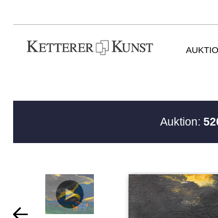
AUKTI
Auktion:
52