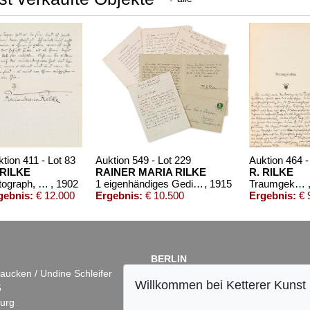
tion 411 - Lot 83
Auktion 549 - Lot 229
Auktion 464 -
 RILKE
RAINER MARIA RILKE
R. RILKE
Autograph, Haseldorf 1902.
, 1902
1 eigenhändiges Gedicht, 2 eigh. Briefe, 1 eigh. Abschrift und 1 Typoskript
, 1915
Traumgekrönt
gebnis:
€ 12.000
Ergebnis:
€ 10.500
Ergebnis:
€ 
BERLIN
aucken / Undine Schleifer
Dr. Simone Wiechers
Willkommen bei Ketterer Kunst
5
Fasanenstr. 70
urg
10719 Berlin