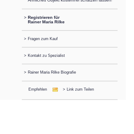
Ähnliches Objekt kostenfrei schätzen lassen!
>
Registrieren für
Rainer Maria Rilke
>
Fragen zum Kauf
>
Kontakt zu Spezialist
>
Rainer Maria Rilke Biografie
Empfehlen
>
Link zum Teilen