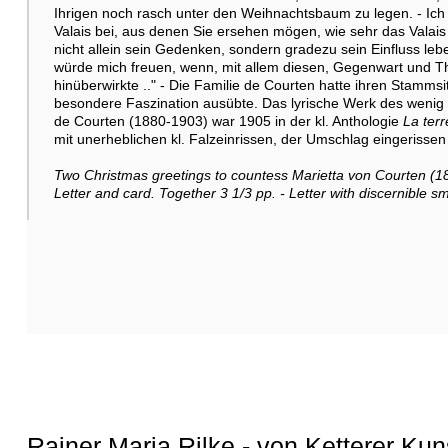
Ihrigen noch rasch unter den Weihnachtsbaum zu legen. - Ich 
Valais bei, aus denen Sie ersehen mögen, wie sehr das Valais
nicht allein sein Gedenken, sondern gradezu sein Einfluss leb
würde mich freuen, wenn, mit allem diesen, Gegenwart und T
hinüberwirkte .." - Die Familie de Courten hatte ihren Stammsi
besondere Faszination ausübte. Das lyrische Werk des wenig 
de Courten (1880-1903) war 1905 in der kl. Anthologie
La terr
mit unerheblichen kl. Falzeinrissen, der Umschlag eingerissen
Two Christmas greetings to countess Marietta von Courten (18
Letter and card. Together 3 1/3 pp. - Letter with discernible s
Rainer Maria Rilke - von Ketterer Kun