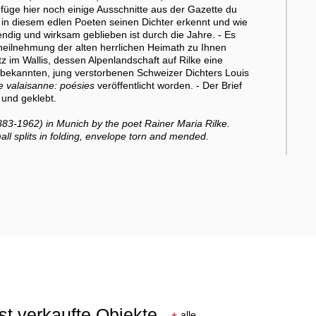
füge hier noch einige Ausschnitte aus der Gazette du
 in diesem edlen Poeten seinen Dichter erkennt und wie
endig und wirksam geblieben ist durch die Jahre. - Es
heilnehmung der alten herrlichen Heimath zu Ihnen
tz im Wallis, dessen Alpenlandschaft auf Rilke eine
bekannten, jung verstorbenen Schweizer Dichters Louis
e valaisanne: poésies
veröffentlicht worden. - Der Brief
 und geklebt.
83-1962) in Munich by the poet Rainer Maria Rilke.
mall splits in folding, envelope torn and mended.
st verkaufte Objekte
+
alle