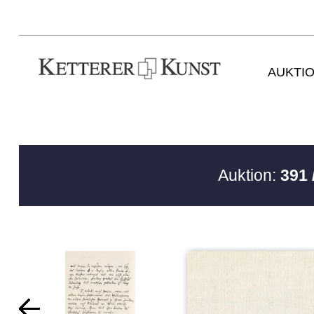
AUKTI
Auktion:
391 