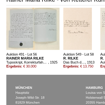
Auktion 491 - Lot 56
Auktion 549 - Lot 58
Auk
RAINER MARIA RILKE
R. RILKE
R.
Typoskript, Korrekturfahnen, 6 Briefe und 1 eigh. Gedicht zu "Les Roses", in 1 Band
, 1925
Das Buch der Bilder. Mit Widmungsgedicht
, 1913
Ergebnis:
€ 30.000
Ergebnis:
€ 13.750
Er
MÜNCHEN
HAMBURG
Hauptsitz
Louisa von S
Joseph-Wild-Str. 18
Holstenwall 
81829 München
20355 Hamb