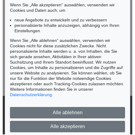
Mobil: +49 (0)171 8618661
Wenn Sie „Alle akzeptieren“ auswählen, verwenden wir
n.kassel@kettererkunst.de
Cookies und Daten auch, um
Auktion 496 - Lot 133
Auktion 520 - Lot 320
E. KIRCHNER
E. KIRCHNER
neue Angebote zu entwickeln und zu verbessern
Heimkehrende Ziegenherde
, 1920
Sertigweg
, 1937
personalisierte Inhalte anzuzeigen, abhängig von Ihren
Ergebnis:
€ 1.525.000
Ergebnis:
€ 1.465.000
Keine Auktion mehr verpassen!
Einstellungen
Wir informieren Sie rechtzeitig.
Wenn Sie „Alle ablehnen“ auswählen, verwenden wir
Cookies nicht für diese zusätzlichen Zwecke. Nicht
personalisierte Inhalte werden u. a. von Inhalten, die Sie
sich gerade ansehen, Aktivitäten in Ihrer aktiven
Suchsitzung und Ihrem Standort beeinflusst. Wir nutzen
Jetzt zum Newsletter anmelden >
Cookies, um Inhalte zu personalisieren und die Zugriffe auf
unsere Website zu analysieren. Sie können wählen, ob Sie
nur für die Funktion der Website notwendige Cookies
akzeptieren oder auch Tracking-Cookies zulassen möchten.
Weitere Informationen finden Sie in unserer
Auktion 600 - Lot 4
Datenschutzerklärung
.
E. KIRCHNER
Sertigweg
, 1937
© 2026 Ketterer Kunst GmbH & Co. KG
Ergebnis:
€ 1.096.500
Alle ablehnen
Datenschutz
Impressum
Barrierefreiheit
Alle akzeptieren