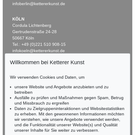
infoberlin@kettererkunst.de
KÖLN
Cordula Lichtenberg
Gertrudenstraße 24-28
50667 Köln
Tel.: +49 (0)221 510 908-15
infokoeln@kettererkunst.de
Willkommen bei Ketterer Kunst
Auktion 514 - Lot 236
BADEN-WÜRTTEMBERG
ERNST LUDWIG KIRCHNER
HESSEN
Unser Haus
, 1918
Wir verwenden Cookies und Daten, um
Ergebnis:
€ 1.645.000
RHEINLAND-PFALZ
Miriam Heß
unsere Website und Angebote anzubieten und zu
Tel.: +49 (0)62 21 58 80-038
betreiben
Ausfälle zu prüfen und Maßnahmen gegen Spam, Betrug
Fax: +49 (0)62 21 58 80-595
und Missbrauch zu ergreifen
infoheidelberg@kettererkunst.de
Daten zu Zielgruppeninteraktionen und Websitestatistiken
zu erheben. Mit den gewonnenen Informationen möchten
wir verstehen, wie unsere Angebote verwendet werden,
NORDDEUTSCHLAND
und die Funktionalität unserer Website(s) und Qualität
Nico Kassel, M.A.
unserer Inhalte für Sie weiter zu verbessern.
Tel.: +49 (0)89 55244-164