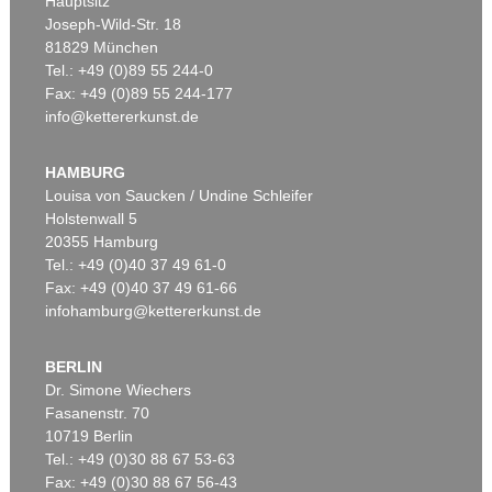
Hauptsitz
Joseph-Wild-Str. 18
81829 München
Tel.: +49 (0)89 55 244-0
Fax: +49 (0)89 55 244-177
info@kettererkunst.de
Auktion 535 - Lot 10
Auktion 535 - Lot 6
E. KIRCHNER
E. KIRCHNER
Das blaue Mädchen in der Sonne
, 1910
Hockende
, 1910
HAMBURG
Ergebnis:
€ 4.750.000
Ergebnis:
€ 4.290.000
Louisa von Saucken / Undine Schleifer
Holstenwall 5
20355 Hamburg
Tel.: +49 (0)40 37 49 61-0
Fax: +49 (0)40 37 49 61-66
infohamburg@kettererkunst.de
BERLIN
Dr. Simone Wiechers
Fasanenstr. 70
Auktion 406 - Lot 30
Auktion 374 - Lot 26
10719 Berlin
E. KIRCHNER
E. KIRCHNER
Zwei mit Katzen spielende Mädchen. 1907. Frauen- und Männerkopf
, 1924
Kinderköpfchen
, 1906
Tel.: +49 (0)30 88 67 53-63
Ergebnis:
€ 1.740.000
Ergebnis:
€ 1.740.000
Fax: +49 (0)30 88 67 56-43