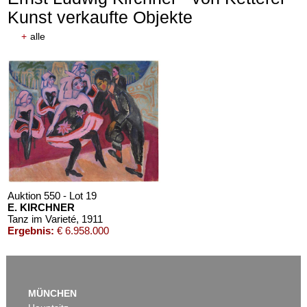
Kunst verkaufte Objekte
+
alle
Auktion 610 - Lot 426000372
HERMANN MAX PECHSTEIN
Reisebilder
, 1919
Schätzpreis:
€ 1.600
Auktion 550 - Lot 19
E. KIRCHNER
Tanz im Varieté
, 1911
Ergebnis:
€ 6.958.000
MÜNCHEN