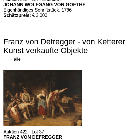
JOHANN WOLFGANG VON GOETHE
Eigenhändiges Schriftstück
, 1796
Schätzpreis:
€ 3.000
Franz von Defregger - von Ketterer
Kunst verkaufte Objekte
+
alle
Auktion 610 - Lot 426000325
J. GOETHE
Faust
, 1924
Schätzpreis:
€ 1.500
Auktion 422 - Lot 37
FRANZ VON DEFREGGER