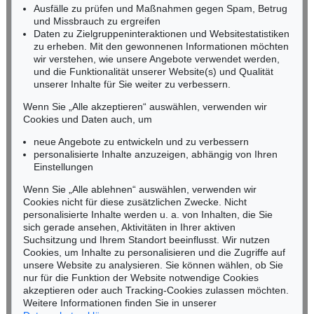
Fax: +49 (0)62 21 58 80-595
Ausfälle zu prüfen und Maßnahmen gegen Spam, Betrug
und Missbrauch zu ergreifen
infoheidelberg@kettererkunst.de
Daten zu Zielgruppeninteraktionen und Websitestatistiken
zu erheben. Mit den gewonnenen Informationen möchten
NORDDEUTSCHLAND
wir verstehen, wie unsere Angebote verwendet werden,
und die Funktionalität unserer Website(s) und Qualität
Nico Kassel, M.A.
unserer Inhalte für Sie weiter zu verbessern.
Tel.: +49 (0)89 55244-164
Mobil: +49 (0)171 8618661
Wenn Sie „Alle akzeptieren“ auswählen, verwenden wir
n.kassel@kettererkunst.de
Cookies und Daten auch, um
Auktion 474 - Lot 8
Auktion 446 - Lot 11
FRANZ VON DEFREGGER
F. DEFREGGER
neue Angebote zu entwickeln und zu verbessern
Die Märchenerzählerin
, 1870
Die Zitherspielerin
, 1909
personalisierte Inhalte anzuzeigen, abhängig von Ihren
Ergebnis:
€ 28.750
Ergebnis:
€ 22.500
Keine Auktion mehr verpassen!
Einstellungen
Wir informieren Sie rechtzeitig.
Wenn Sie „Alle ablehnen“ auswählen, verwenden wir
Cookies nicht für diese zusätzlichen Zwecke. Nicht
personalisierte Inhalte werden u. a. von Inhalten, die Sie
sich gerade ansehen, Aktivitäten in Ihrer aktiven
Suchsitzung und Ihrem Standort beeinflusst. Wir nutzen
Jetzt zum Newsletter anmelden >
Cookies, um Inhalte zu personalisieren und die Zugriffe auf
unsere Website zu analysieren. Sie können wählen, ob Sie
nur für die Funktion der Website notwendige Cookies
akzeptieren oder auch Tracking-Cookies zulassen möchten.
Weitere Informationen finden Sie in unserer
Auktion 446 - Lot 6
Auktion 417 - Lot 389