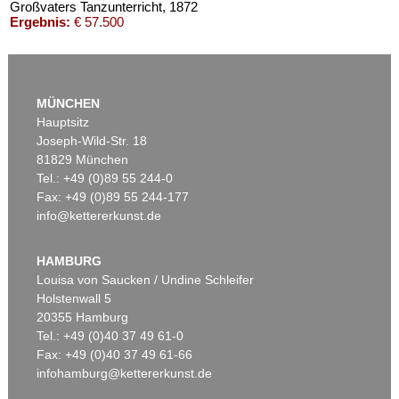
Großvaters Tanzunterricht
, 1872
Ergebnis:
€ 57.500
MÜNCHEN
Hauptsitz
Joseph-Wild-Str. 18
81829 München
Tel.: +49 (0)89 55 244-0
Fax: +49 (0)89 55 244-177
info@kettererkunst.de
Auktion 413 - Lot 248
Auktion 370 - Lot 1133
FRANZ VON DEFREGGER
F. DEFREGGER
Die Werbung
, 1900
Strickende Bäuerin mit Buben
, 1903
HAMBURG
Ergebnis:
€ 54.900
Ergebnis:
€ 46.360
Louisa von Saucken / Undine Schleifer
Holstenwall 5
20355 Hamburg
Tel.: +49 (0)40 37 49 61-0
Fax: +49 (0)40 37 49 61-66
infohamburg@kettererkunst.de