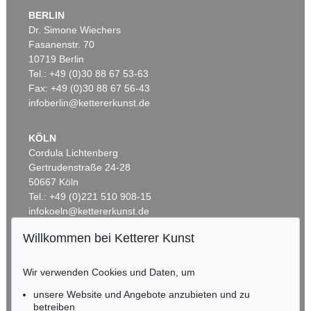
BERLIN
Dr. Simone Wiechers
Fasanenstr. 70
Auktion 355 - Lot 332
Auktion 601 - Lot 136
10719 Berlin
FRANZ VON DEFREGGER
F. DEFREGGER
Bäuerin am Spinnrocken
, 1873
Abschied der Jäger
, 1876
Tel.: +49 (0)30 88 67 53-63
Ergebnis:
€ 36.600
Ergebnis:
€ 32.250
Fax: +49 (0)30 88 67 56-43
infoberlin@kettererkunst.de
KÖLN
Cordula Lichtenberg
Gertrudenstraße 24-28
50667 Köln
Tel.: +49 (0)221 510 908-15
infokoeln@kettererkunst.de
Willkommen bei Ketterer Kunst
Auktion 498 - Lot 544
Auktion 422 - Lot 315
BADEN-WÜRTTEMBERG
F. DEFREGGER
F. DEFREGGER
HESSEN
Halbakt
, 1880
Der kranke Dackel
, 1890
Wir verwenden Cookies und Daten, um
Ergebnis:
€ 31.250
Ergebnis:
€ 30.000
RHEINLAND-PFALZ
Miriam Heß
unsere Website und Angebote anzubieten und zu
Tel.: +49 (0)62 21 58 80-038
betreiben