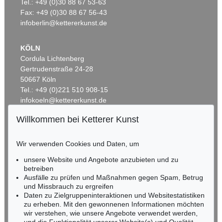
Frühling
, 1900
Porträt Gemma Bierbaum
, 1902
Tel.: +49 (0)30 88 67 53-63
Ergebnis:
€ 300.000
Ergebnis:
€ 162.500
Fax: +49 (0)30 88 67 56-43
infoberlin@kettererkunst.de
KÖLN
Cordula Lichtenberg
Gertrudenstraße 24-28
50667 Köln
Tel.: +49 (0)221 510 908-15
infokoeln@kettererkunst.de
Willkommen bei Ketterer Kunst
Auktion 538 - Lot 643
BADEN-WÜRTTEMBERG
F. STUCK
HESSEN
Franz und Mary Stuck – Künstlerfest
, 1898
Wir verwenden Cookies und Daten, um
Ergebnis:
€ 139.700
RHEINLAND-PFALZ
Miriam Heß
unsere Website und Angebote anzubieten und zu
Tel.: +49 (0)62 21 58 80-038
betreiben
Ausfälle zu prüfen und Maßnahmen gegen Spam, Betrug
Fax: +49 (0)62 21 58 80-595
und Missbrauch zu ergreifen
infoheidelberg@kettererkunst.de
Daten zu Zielgruppeninteraktionen und Websitestatistiken
zu erheben. Mit den gewonnenen Informationen möchten
wir verstehen, wie unsere Angebote verwendet werden,
NORDDEUTSCHLAND