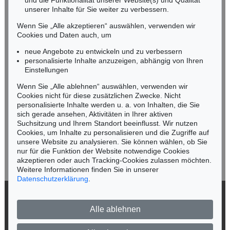
und die Funktionalität unserer Website(s) und Qualität
Nico Kassel, M.A.
unserer Inhalte für Sie weiter zu verbessern.
Tel.: +49 (0)89 55244-164
Mobil: +49 (0)171 8618661
Wenn Sie „Alle akzeptieren“ auswählen, verwenden wir
n.kassel@kettererkunst.de
Cookies und Daten auch, um
Auktion 523 - Lot 361
FRANZ VON STUCK
neue Angebote zu entwickeln und zu verbessern
Meerweibchen
, 1891
personalisierte Inhalte anzuzeigen, abhängig von Ihren
Ergebnis:
€ 137.500
Keine Auktion mehr verpassen!
Einstellungen
Wir informieren Sie rechtzeitig.
Wenn Sie „Alle ablehnen“ auswählen, verwenden wir
Cookies nicht für diese zusätzlichen Zwecke. Nicht
personalisierte Inhalte werden u. a. von Inhalten, die Sie
sich gerade ansehen, Aktivitäten in Ihrer aktiven
Suchsitzung und Ihrem Standort beeinflusst. Wir nutzen
Jetzt zum Newsletter anmelden >
Cookies, um Inhalte zu personalisieren und die Zugriffe auf
unsere Website zu analysieren. Sie können wählen, ob Sie
nur für die Funktion der Website notwendige Cookies
akzeptieren oder auch Tracking-Cookies zulassen möchten.
Weitere Informationen finden Sie in unserer
Auktion 446 - Lot 19
Auktion 546 - Lot 355
Datenschutzerklärung
.
F. STUCK
FRANZ VON STUCK
Aschenbrödel
, 1899
Susanna im Bade
, 1896
© 2026 Ketterer Kunst GmbH & Co. KG
Ergebnis:
€ 131.250
Ergebnis:
€ 127.000
Alle ablehnen
Datenschutz
Impressum
Barrierefreiheit