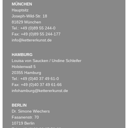
MÜNCHEN
Hauptsitz
Joseph-Wild-Str. 18
81829 München
Tel.: +49 (0)89 55 244-0
Fax: +49 (0)89 55 244-177
info@kettererkunst.de
Auktion 446 - Lot 20
Auktion 590 - Lot 5
F. STUCK
FRANZ VON STUCK
Susanna im Bade
, 1913
Urteil des Paris
, 1922
HAMBURG
Ergebnis:
€ 375.000
Ergebnis:
€ 304.800
Louisa von Saucken / Undine Schleifer
Holstenwall 5
20355 Hamburg
Tel.: +49 (0)40 37 49 61-0
Fax: +49 (0)40 37 49 61-66
infohamburg@kettererkunst.de
BERLIN
Dr. Simone Wiechers
Fasanenstr. 70
Auktion 431 - Lot 92
Auktion 498 - Lot 555
10719 Berlin
F. STUCK
FRANZ VON STUCK