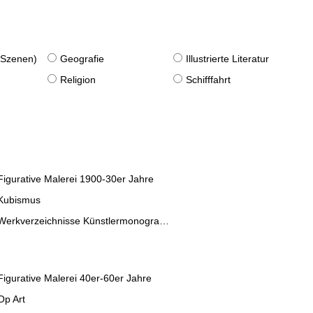
. Szenen)
Geografie
Illustrierte Literatur
Religion
Schifffahrt
Figurative Malerei 1900-30er Jahre
Kubismus
Werkverzeichnisse Künstlermonographien
Figurative Malerei 40er-60er Jahre
Op Art