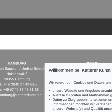
HAMBURG
BERLIN
on Saucken / Undine Schleifer
Dr. Simone Wiechers
Willkommen bei Ketterer Kunst
Holstenwall 5
Fasanenstr. 70
20355 Hamburg
10719 Berlin
Wir verwenden Cookies und Daten, um
l.: +49 (0)40 37 49 61-0
Tel.: +49 (0)30 88 67 53-6
x: +49 (0)40 37 49 61-66
Fax: +49 (0)30 88 67 56-
unsere Website und Angebote anzubi
hamburg@kettererkunst.de
infoberlin@kettererkunst.
Ausfälle zu prüfen und Maßnahmen g
Daten zu Zielgruppeninteraktionen u
Informationen möchten wir verstehen
unserer Website(s) und Qualität unser