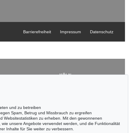
Barrierefreiheit
Impressum
Datenschutz
KÖLN
Cordula Lichtenberg
Gertrudenstraße 24-28
50667 Köln
3
Tel.: +49 (0)221 510 908-15
43
infokoeln@kettererkunst.de
eten und zu betreiben
de
egen Spam, Betrug und Missbrauch zu ergreifen
nd Websitestatistiken zu erheben. Mit den gewonnenen
, wie unsere Angebote verwendet werden, und die Funktionalität
er Inhalte für Sie weiter zu verbessern.