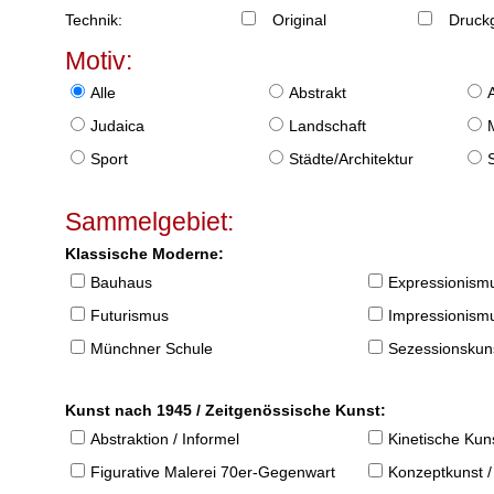
Technik:
Original
Druckg
Motiv:
Alle
Abstrakt
Judaica
Landschaft
Sport
Städte/Architektur
Sammelgebiet:
Klassische Moderne:
Bauhaus
Expressionism
Futurismus
Impressionism
Münchner Schule
Sezessionskun
Kunst nach 1945 / Zeitgenössische Kunst:
Abstraktion / Informel
Kinetische Kun
Figurative Malerei 70er-Gegenwart
Konzeptkunst /