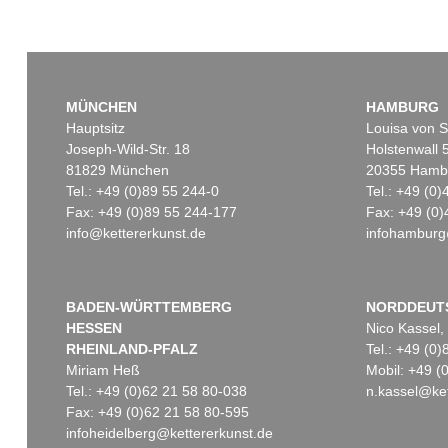
MÜNCHEN
HAMBURG
Hauptsitz
Louisa von S
Joseph-Wild-Str. 18
Holstenwall 
81829 München
20355 Hamb
Tel.: +49 (0)89 55 244-0
Tel.: +49 (0
Fax: +49 (0)89 55 244-177
Fax: +49 (0)
info@kettererkunst.de
infohamburg
BADEN-WÜRTTEMBERG
NORDDEUT
HESSEN
Nico Kassel,
RHEINLAND-PFALZ
Tel.: +49 (0
Miriam Heß
Mobil: +49 
Tel.: +49 (0)62 21 58 80-038
n.kassel@ket
Fax: +49 (0)62 21 58 80-595
infoheidelberg@kettererkunst.de