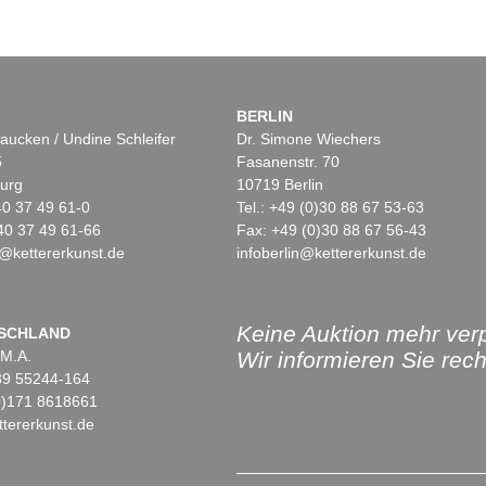
BERLIN
aucken / Undine Schleifer
Dr. Simone Wiechers
5
Fasanenstr. 70
urg
10719 Berlin
)40 37 49 61-0
Tel.: +49 (0)30 88 67 53-63
40 37 49 61-66
Fax: +49 (0)30 88 67 56-43
@kettererkunst.de
infoberlin@kettererkunst.de
Keine Auktion mehr ver
SCHLAND
 M.A.
Wir informieren Sie recht
)89 55244-164
(0)171 8618661
tererkunst.de