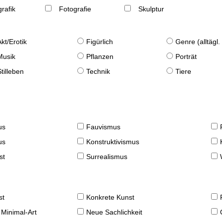
rafik
Fotografie
Skulptur
Akt/Erotik
Figürlich
Genre (alltägl
Musik
Pflanzen
Porträt
Stilleben
Technik
Tiere
us
Fauvismus
us
Konstruktivismus
st
Surrealismus
st
Konkrete Kunst
 Minimal-Art
Neue Sachlichkeit