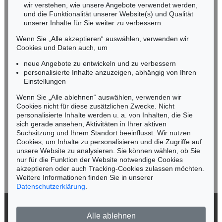
wir verstehen, wie unsere Angebote verwendet werden,
NORDDEUTSCHLAND
und die Funktionalität unserer Website(s) und Qualität
Nico Kassel, M.A.
unserer Inhalte für Sie weiter zu verbessern.
Tel.: +49 (0)89 55244-164
Wenn Sie „Alle akzeptieren“ auswählen, verwenden wir
Mobil: +49 (0)171 8618661
Cookies und Daten auch, um
n.kassel@kettererkunst.de
neue Angebote zu entwickeln und zu verbessern
personalisierte Inhalte anzuzeigen, abhängig von Ihren
Einstellungen
Keine Auktion mehr verpassen!
Wenn Sie „Alle ablehnen“ auswählen, verwenden wir
Wir informieren Sie rechtzeitig.
Cookies nicht für diese zusätzlichen Zwecke. Nicht
personalisierte Inhalte werden u. a. von Inhalten, die Sie
sich gerade ansehen, Aktivitäten in Ihrer aktiven
Suchsitzung und Ihrem Standort beeinflusst. Wir nutzen
Cookies, um Inhalte zu personalisieren und die Zugriffe auf
Jetzt zum Newsletter anmelden >
unsere Website zu analysieren. Sie können wählen, ob Sie
nur für die Funktion der Website notwendige Cookies
akzeptieren oder auch Tracking-Cookies zulassen möchten.
Weitere Informationen finden Sie in unserer
Datenschutzerklärung
.
© 2026 Ketterer Kunst GmbH & Co. KG
Alle ablehnen