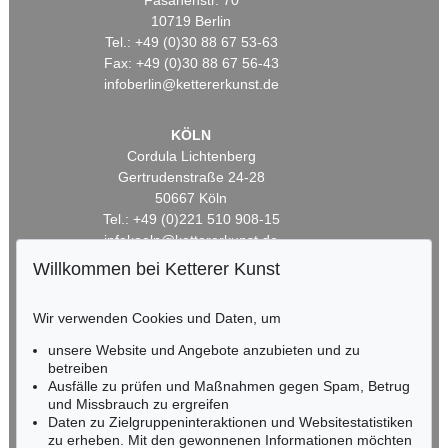
Fasanenstr. 70
10719 Berlin
Tel.: +49 (0)30 88 67 53-63
Fax: +49 (0)30 88 67 56-43
infoberlin@kettererkunst.de
KÖLN
Cordula Lichtenberg
Gertrudenstraße 24-28
50667 Köln
Tel.: +49 (0)221 510 908-15
infokoeln@kettererkunst.de
Willkommen bei Ketterer Kunst
BADEN-WÜRTTEMBERG
HESSEN
Wir verwenden Cookies und Daten, um
RHEINLAND-PFALZ
unsere Website und Angebote anzubieten und zu
Miriam Heß
betreiben
Tel.: +49 (0)62 21 58 80-038
Ausfälle zu prüfen und Maßnahmen gegen Spam, Betrug
Fax: +49 (0)62 21 58 80-595
und Missbrauch zu ergreifen
infoheidelberg@kettererkunst.de
Daten zu Zielgruppeninteraktionen und Websitestatistiken
zu erheben. Mit den gewonnenen Informationen möchten