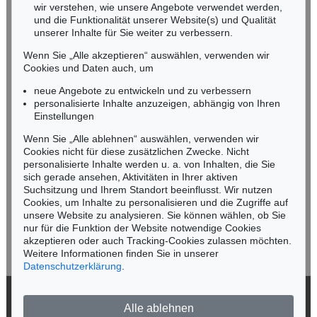
wir verstehen, wie unsere Angebote verwendet werden,
NORDDEUTSCHLAND
und die Funktionalität unserer Website(s) und Qualität
Nico Kassel, M.A.
unserer Inhalte für Sie weiter zu verbessern.
Tel.: +49 (0)89 55244-164
Wenn Sie „Alle akzeptieren“ auswählen, verwenden wir
Mobil: +49 (0)171 8618661
Cookies und Daten auch, um
n.kassel@kettererkunst.de
neue Angebote zu entwickeln und zu verbessern
personalisierte Inhalte anzuzeigen, abhängig von Ihren
Einstellungen
Keine Auktion mehr verpassen!
Wenn Sie „Alle ablehnen“ auswählen, verwenden wir
Wir informieren Sie rechtzeitig.
Cookies nicht für diese zusätzlichen Zwecke. Nicht
personalisierte Inhalte werden u. a. von Inhalten, die Sie
sich gerade ansehen, Aktivitäten in Ihrer aktiven
Suchsitzung und Ihrem Standort beeinflusst. Wir nutzen
Cookies, um Inhalte zu personalisieren und die Zugriffe auf
Jetzt zum Newsletter anmelden >
unsere Website zu analysieren. Sie können wählen, ob Sie
nur für die Funktion der Website notwendige Cookies
akzeptieren oder auch Tracking-Cookies zulassen möchten.
Weitere Informationen finden Sie in unserer
Datenschutzerklärung
.
© 2026 Ketterer Kunst GmbH & Co. KG
Alle ablehnen