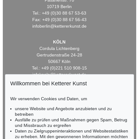
Fasanenstr. 70
10719 Berlin
Tel.: +49 (0)30 88 67 53-63
Fax: +49 (0)30 88 67 56-43
infoberlin@kettererkunst.de
KÖLN
Cordula Lichtenberg
Gertrudenstraße 24-28
50667 Köln
Tel.: +49 (0)221 510 908-15
infokoeln@kettererkunst.de
Willkommen bei Ketterer Kunst
BADEN-WÜRTTEMBERG
HESSEN
Wir verwenden Cookies und Daten, um
RHEINLAND-PFALZ
unsere Website und Angebote anzubieten und zu
Miriam Heß
betreiben
Tel.: +49 (0)62 21 58 80-038
Ausfälle zu prüfen und Maßnahmen gegen Spam, Betrug
Fax: +49 (0)62 21 58 80-595
und Missbrauch zu ergreifen
infoheidelberg@kettererkunst.de
Daten zu Zielgruppeninteraktionen und Websitestatistiken
zu erheben. Mit den gewonnenen Informationen möchten