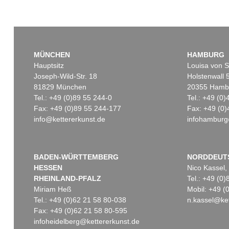
MÜNCHEN
HAMBURG
Hauptsitz
Louisa von S
Joseph-Wild-Str. 18
Holstenwall 
81829 München
20355 Hamb
Tel.: +49 (0)89 55 244-0
Tel.: +49 (0
Fax: +49 (0)89 55 244-177
Fax: +49 (0)
info@kettererkunst.de
infohamburg
BADEN-WÜRTTEMBERG
NORDDEUT
HESSEN
Nico Kassel,
RHEINLAND-PFALZ
Tel.: +49 (0
Miriam Heß
Mobil: +49 
Tel.: +49 (0)62 21 58 80-038
n.kassel@ket
Fax: +49 (0)62 21 58 80-595
infoheidelberg@kettererkunst.de