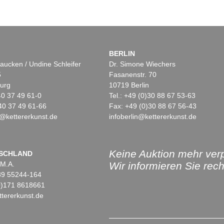
BERLIN
aucken / Undine Schleifer
Dr. Simone Wiechers
5
Fasanenstr. 70
urg
10719 Berlin
)40 37 49 61-0
Tel.: +49 (0)30 88 67 53-63
40 37 49 61-66
Fax: +49 (0)30 88 67 56-43
@kettererkunst.de
infoberlin@kettererkunst.de
Keine Auktion mehr ver
SCHLAND
 M.A.
Wir informieren Sie recht
)89 55244-164
(0)171 8618661
tererkunst.de