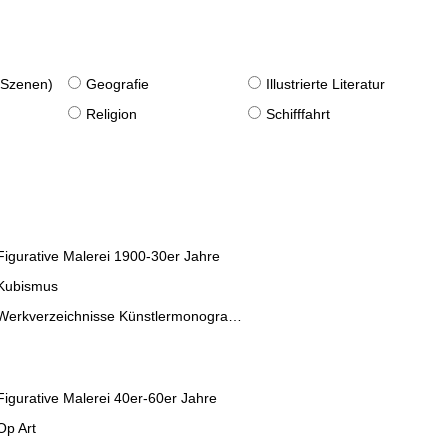
. Szenen)
Geografie
Illustrierte Literatur
Religion
Schifffahrt
Figurative Malerei 1900-30er Jahre
Kubismus
Werkverzeichnisse Künstlermonographien
Figurative Malerei 40er-60er Jahre
Op Art