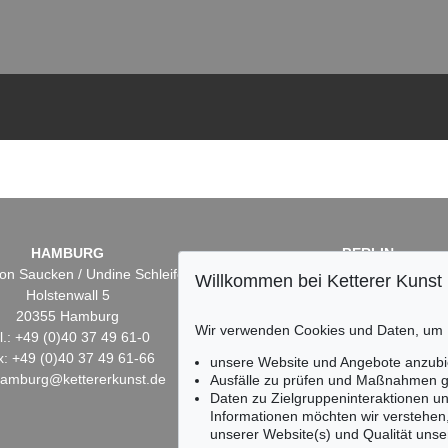
HAMBURG
BERLIN
on Saucken / Undine Schleifer
Dr. Simone Wiechers
Willkommen bei Ketterer Kunst
Holstenwall 5
Fasanenstr. 70
20355 Hamburg
10719 Berlin
Wir verwenden Cookies und Daten, um
l.: +49 (0)40 37 49 61-0
Tel.: +49 (0)30 88 67 53-6
x: +49 (0)40 37 49 61-66
Fax: +49 (0)30 88 67 56-
unsere Website und Angebote anzubi
hamburg@kettererkunst.de
infoberlin@kettererkunst.
Ausfälle zu prüfen und Maßnahmen g
Daten zu Zielgruppeninteraktionen u
Informationen möchten wir verstehen
unserer Website(s) und Qualität unser