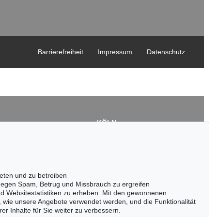
Barrierefreiheit
Impressum
Datenschutz
KÖLN
Cordula Lichtenberg
Gertrudenstraße 24-28
50667 Köln
3
Tel.: +49 (0)221 510 908-15
43
infokoeln@kettererkunst.de
eten und zu betreiben
de
egen Spam, Betrug und Missbrauch zu ergreifen
nd Websitestatistiken zu erheben. Mit den gewonnenen
, wie unsere Angebote verwendet werden, und die Funktionalität
er Inhalte für Sie weiter zu verbessern.