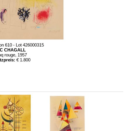
on 610 - Lot 426000315
C CHAGALL
oq rouge
, 1957
tzpreis:
€ 1.800