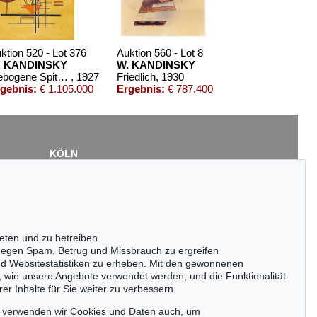
ktion 520 - Lot 376
Auktion 560 - Lot 8
. KANDINSKY
W. KANDINSKY
Gebogene Spitzen
, 1927
Friedlich
, 1930
gebnis:
€ 1.105.000
Ergebnis:
€ 787.400
KÖLN
Cordula Lichtenberg
Gertrudenstraße 24-28
50667 Köln
Tel.: +49 (0)221 510 908-15
infokoeln@kettererkunst.de
eten und zu betreiben
Auktion 525 - Lot 201
egen Spam, Betrug und Missbrauch zu ergreifen
WASSILY KANDINSKY
nd Websitestatistiken zu erheben. Mit den gewonnenen
Reiter (Arabische Reiter)
, 1905
, wie unsere Angebote verwendet werden, und die Funktionalität
Ergebnis:
€ 225.000
er Inhalte für Sie weiter zu verbessern.
passen!
zeitig.
, verwenden wir Cookies und Daten auch, um