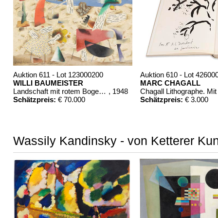
Auktion 611 - Lot 123000200
Auktion 610 - Lot 42600
WILLI BAUMEISTER
MARC CHAGALL
Landschaft mit rotem Bogen (Sommerfest)
, 1948
Schätzpreis:
€ 70.000
Schätzpreis:
€ 3.000
Wassily Kandinsky - von Ketterer Kun
Auktion 610 - Lot 426000372
Auktion 610 - Lot 4260
HERMANN MAX PECHSTEIN
MARC CHAGALL