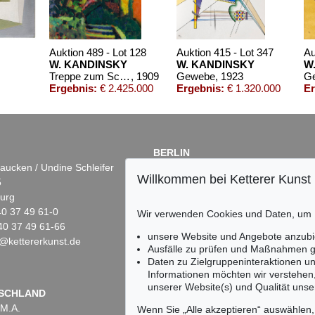
1960
Auktion 489 - Lot 128
Auktion 415 - Lot 347
Au
W. KANDINSKY
W. KANDINSKY
W
Treppe zum Schloss (Murnau)
, 1909
Gewebe
, 1923
Ergebnis:
€ 2.425.000
Ergebnis:
€ 1.320.000
Er
BERLIN
aucken / Undine Schleifer
Dr. Simone Wiechers
Willkommen bei Ketterer Kunst
5
Fasanenstr. 70
urg
10719 Berlin
)40 37 49 61-0
Tel.: +49 (0)30 88 67 53-63
Wir verwenden Cookies und Daten, um
40 37 49 61-66
Fax: +49 (0)30 88 67 56-43
unsere Website und Angebote anzubi
@kettererkunst.de
infoberlin@kettererkunst.de
Auktion 409 - Lot 347
Auktion 277 - Lot 19
Ausfälle zu prüfen und Maßnahmen g
WASSILY KANDINSKY
WASSILY KANDINSKY
Daten zu Zielgruppeninteraktionen u
Ohne Titel
, 1915
Kallmünz
, 1903
Informationen möchten wir verstehen
Ergebnis:
€ 231.800
Ergebnis:
€ 230.000
unserer Website(s) und Qualität unser
Keine Auktion mehr ver
SCHLAND
 M.A.
Wir informieren Sie recht
Wenn Sie „Alle akzeptieren“ auswählen