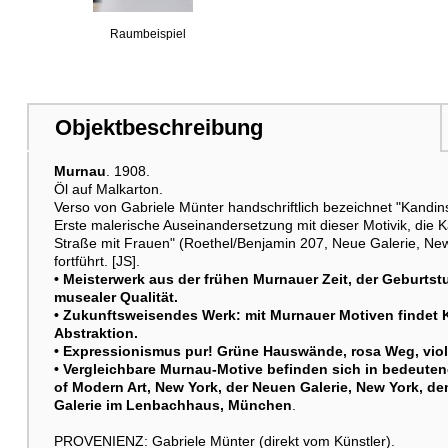
Raumbeispiel
Objektbeschreibung
Murnau
. 1908.
Öl auf Malkarton.
Verso von Gabriele Münter handschriftlich bezeichnet "Kandin
Erste malerische Auseinandersetzung mit dieser Motivik, die 
Straße mit Frauen" (Roethel/Benjamin 207, Neue Galerie, 
fortführt. [JS].
• Meisterwerk aus der frühen
Murnau
er Zeit, der Geburt
musealer Qualität.
• Zukunftsweisendes Werk: mit
Murnau
er Motiven findet 
Abstraktion.
• Expressionismus pur! Grüne Hauswände, rosa Weg, viol
• Vergleichbare
Murnau
-Motive befinden sich in bedeute
of Modern Art, New York, der Neuen Galerie, New York, de
Galerie im Lenbachhaus, München
.
PROVENIENZ: Gabriele Münter (direkt vom Künstler).