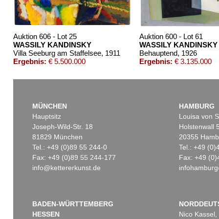
Reisebilder
, 1919
Chagall Lithographe. Bde. 1-3
, 
Schätzpreis:
€ 1.600
Schätzpreis:
€ 1.000
Auktion 606 - Lot 25
Auktion 600 - Lot 61
WASSILY KANDINSKY
WASSILY KANDINSKY
Villa Seeburg am Staffelsee
, 1911
Behauptend
, 1926
Ergebnis:
€ 5.500.000
Ergebnis:
€ 3.135.000
MÜNCHEN
HAMBURG
Hauptsitz
Louisa von S
Joseph-Wild-Str. 18
Holstenwall 
81829 München
20355 Hamb
Tel.: +49 (0)89 55 244-0
Tel.: +49 (0
Fax: +49 (0)89 55 244-177
Fax: +49 (0)
info@kettererkunst.de
infohamburg
Auktion 606 - Lot 44
Auktion 432 - Lot 338
WASSILY KANDINSKY
W. KANDINSKY
Bei Oberau
, 1908
Kleines Warm
, 1928
Ergebnis:
€ 645.000
Ergebnis:
€ 437.500
BADEN-WÜRTTEMBERG
NORDDEUT
HESSEN
Nico Kassel,