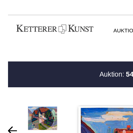
AUKTI
Auktion:
54