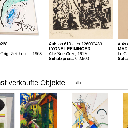
0268
Auktion 610 - Lot 126000483
Aukti
LYONEL FEININGER
MAR
Chagall Lithographe. Mit Orig.-Zeichnung von Chagall
, 1963
Alte Seebären
, 1919
Le C
Schätzpreis:
€ 2.500
Schä
st verkaufte Objekte
+
alle
00322