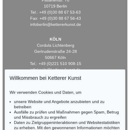
Fasanenstr. 70
10719 Berlin
Tel.: +49 (0)30 88 67 53-63
Fax: +49 (0)30 88 67 56-43
infoberlin@kettererkunst.de
KÖLN
Cordula Lichtenberg
Gertrudenstraße 24-28
50667 Köln
Tel.: +49 (0)221 510 908-15
infokoeln@kettererkunst.de
Willkommen bei Ketterer Kunst
BADEN-WÜRTTEMBERG
HESSEN
Wir verwenden Cookies und Daten, um
RHEINLAND-PFALZ
unsere Website und Angebote anzubieten und zu
Miriam Heß
betreiben
Tel.: +49 (0)62 21 58 80-038
Ausfälle zu prüfen und Maßnahmen gegen Spam, Betrug
Fax: +49 (0)62 21 58 80-595
und Missbrauch zu ergreifen
infoheidelberg@kettererkunst.de
Daten zu Zielgruppeninteraktionen und Websitestatistiken
zu erheben. Mit den gewonnenen Informationen möchten