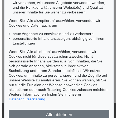
wir verstehen, wie unsere Angebote verwendet werden,
NORDDEUTSCHLAND
und die Funktionalität unserer Website(s) und Qualität
Nico Kassel, M.A.
unserer Inhalte für Sie weiter zu verbessern.
Tel.: +49 (0)89 55244-164
Wenn Sie „Alle akzeptieren“ auswählen, verwenden wir
Mobil: +49 (0)171 8618661
Cookies und Daten auch, um
n.kassel@kettererkunst.de
neue Angebote zu entwickeln und zu verbessern
personalisierte Inhalte anzuzeigen, abhängig von Ihren
Einstellungen
Keine Auktion mehr verpassen!
Wenn Sie „Alle ablehnen“ auswählen, verwenden wir
Wir informieren Sie rechtzeitig.
Cookies nicht für diese zusätzlichen Zwecke. Nicht
personalisierte Inhalte werden u. a. von Inhalten, die Sie
sich gerade ansehen, Aktivitäten in Ihrer aktiven
Suchsitzung und Ihrem Standort beeinflusst. Wir nutzen
Cookies, um Inhalte zu personalisieren und die Zugriffe auf
Jetzt zum Newsletter anmelden >
unsere Website zu analysieren. Sie können wählen, ob Sie
nur für die Funktion der Website notwendige Cookies
akzeptieren oder auch Tracking-Cookies zulassen möchten.
Weitere Informationen finden Sie in unserer
Datenschutzerklärung
.
© 2026 Ketterer Kunst GmbH & Co. KG
Alle ablehnen