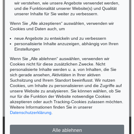
wir verstehen, wie unsere Angebote verwendet werden,
NORDDEUTSCHLAND
und die Funktionalität unserer Website(s) und Qualität
Nico Kassel, M.A.
unserer Inhalte für Sie weiter zu verbessern.
Tel.: +49 (0)89 55244-164
Wenn Sie „Alle akzeptieren“ auswählen, verwenden wir
Mobil: +49 (0)171 8618661
Cookies und Daten auch, um
n.kassel@kettererkunst.de
neue Angebote zu entwickeln und zu verbessern
personalisierte Inhalte anzuzeigen, abhängig von Ihren
Einstellungen
Keine Auktion mehr verpassen!
Wenn Sie „Alle ablehnen“ auswählen, verwenden wir
Wir informieren Sie rechtzeitig.
Cookies nicht für diese zusätzlichen Zwecke. Nicht
personalisierte Inhalte werden u. a. von Inhalten, die Sie
sich gerade ansehen, Aktivitäten in Ihrer aktiven
Suchsitzung und Ihrem Standort beeinflusst. Wir nutzen
Cookies, um Inhalte zu personalisieren und die Zugriffe auf
Jetzt zum Newsletter anmelden >
unsere Website zu analysieren. Sie können wählen, ob Sie
nur für die Funktion der Website notwendige Cookies
akzeptieren oder auch Tracking-Cookies zulassen möchten.
Weitere Informationen finden Sie in unserer
Datenschutzerklärung
.
© 2026 Ketterer Kunst GmbH & Co. KG
Alle ablehnen