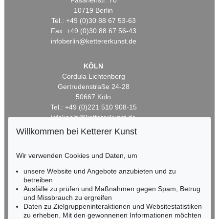
Fasanenstr. 70
10719 Berlin
Tel.: +49 (0)30 88 67 53-63
Fax: +49 (0)30 88 67 56-43
infoberlin@kettererkunst.de
KÖLN
Cordula Lichtenberg
Gertrudenstraße 24-28
50667 Köln
Tel.: +49 (0)221 510 908-15
infokoeln@kettererkunst.de
Willkommen bei Ketterer Kunst
BADEN-WÜRTTEMBERG
HESSEN
Wir verwenden Cookies und Daten, um
RHEINLAND-PFALZ
unsere Website und Angebote anzubieten und zu
Miriam Heß
betreiben
Tel.: +49 (0)62 21 58 80-038
Ausfälle zu prüfen und Maßnahmen gegen Spam, Betrug
Fax: +49 (0)62 21 58 80-595
und Missbrauch zu ergreifen
infoheidelberg@kettererkunst.de
Daten zu Zielgruppeninteraktionen und Websitestatistiken
zu erheben. Mit den gewonnenen Informationen möchten