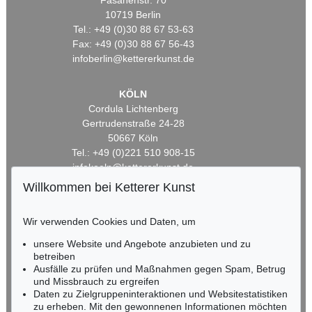
Fasanenstr. 70
10719 Berlin
Tel.: +49 (0)30 88 67 53-63
Fax: +49 (0)30 88 67 56-43
infoberlin@kettererkunst.de
KÖLN
Cordula Lichtenberg
Gertrudenstraße 24-28
50667 Köln
Tel.: +49 (0)221 510 908-15
infokoeln@kettererkunst.de
Willkommen bei Ketterer Kunst
BADEN-WÜRTTEMBERG
HESSEN
Wir verwenden Cookies und Daten, um
RHEINLAND-PFALZ
unsere Website und Angebote anzubieten und zu
Miriam Heß
betreiben
Tel.: +49 (0)62 21 58 80-038
Ausfälle zu prüfen und Maßnahmen gegen Spam, Betrug
Fax: +49 (0)62 21 58 80-595
und Missbrauch zu ergreifen
infoheidelberg@kettererkunst.de
Daten zu Zielgruppeninteraktionen und Websitestatistiken
zu erheben. Mit den gewonnenen Informationen möchten