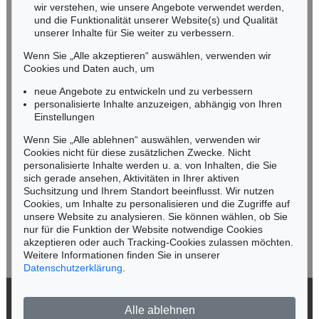
wir verstehen, wie unsere Angebote verwendet werden,
NORDDEUTSCHLAND
und die Funktionalität unserer Website(s) und Qualität
Nico Kassel, M.A.
unserer Inhalte für Sie weiter zu verbessern.
Tel.: +49 (0)89 55244-164
Wenn Sie „Alle akzeptieren“ auswählen, verwenden wir
Mobil: +49 (0)171 8618661
Cookies und Daten auch, um
n.kassel@kettererkunst.de
neue Angebote zu entwickeln und zu verbessern
personalisierte Inhalte anzuzeigen, abhängig von Ihren
Einstellungen
Keine Auktion mehr verpassen!
Wenn Sie „Alle ablehnen“ auswählen, verwenden wir
Wir informieren Sie rechtzeitig.
Cookies nicht für diese zusätzlichen Zwecke. Nicht
personalisierte Inhalte werden u. a. von Inhalten, die Sie
sich gerade ansehen, Aktivitäten in Ihrer aktiven
Suchsitzung und Ihrem Standort beeinflusst. Wir nutzen
Cookies, um Inhalte zu personalisieren und die Zugriffe auf
Jetzt zum Newsletter anmelden >
unsere Website zu analysieren. Sie können wählen, ob Sie
nur für die Funktion der Website notwendige Cookies
akzeptieren oder auch Tracking-Cookies zulassen möchten.
Weitere Informationen finden Sie in unserer
Datenschutzerklärung
.
© 2026 Ketterer Kunst GmbH & Co. KG
Alle ablehnen