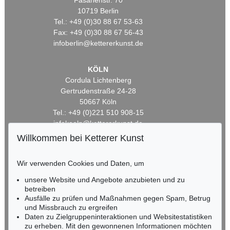
Fasanenstr. 70
10719 Berlin
Tel.: +49 (0)30 88 67 53-63
Fax: +49 (0)30 88 67 56-43
infoberlin@kettererkunst.de
KÖLN
Cordula Lichtenberg
Gertrudenstraße 24-28
50667 Köln
Tel.: +49 (0)221 510 908-15
infokoeln@kettererkunst.de
Willkommen bei Ketterer Kunst
BADEN-WÜRTTEMBERG
HESSEN
Wir verwenden Cookies und Daten, um
RHEINLAND-PFALZ
unsere Website und Angebote anzubieten und zu
Miriam Heß
betreiben
Tel.: +49 (0)62 21 58 80-038
Ausfälle zu prüfen und Maßnahmen gegen Spam, Betrug
Fax: +49 (0)62 21 58 80-595
und Missbrauch zu ergreifen
infoheidelberg@kettererkunst.de
Daten zu Zielgruppeninteraktionen und Websitestatistiken
zu erheben. Mit den gewonnenen Informationen möchten