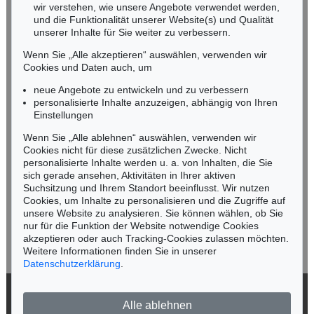
wir verstehen, wie unsere Angebote verwendet werden,
NORDDEUTSCHLAND
und die Funktionalität unserer Website(s) und Qualität
Nico Kassel, M.A.
unserer Inhalte für Sie weiter zu verbessern.
Tel.: +49 (0)89 55244-164
Wenn Sie „Alle akzeptieren“ auswählen, verwenden wir
Mobil: +49 (0)171 8618661
Cookies und Daten auch, um
n.kassel@kettererkunst.de
neue Angebote zu entwickeln und zu verbessern
personalisierte Inhalte anzuzeigen, abhängig von Ihren
Einstellungen
Keine Auktion mehr verpassen!
Wenn Sie „Alle ablehnen“ auswählen, verwenden wir
Wir informieren Sie rechtzeitig.
Cookies nicht für diese zusätzlichen Zwecke. Nicht
personalisierte Inhalte werden u. a. von Inhalten, die Sie
sich gerade ansehen, Aktivitäten in Ihrer aktiven
Suchsitzung und Ihrem Standort beeinflusst. Wir nutzen
Cookies, um Inhalte zu personalisieren und die Zugriffe auf
Jetzt zum Newsletter anmelden >
unsere Website zu analysieren. Sie können wählen, ob Sie
nur für die Funktion der Website notwendige Cookies
akzeptieren oder auch Tracking-Cookies zulassen möchten.
Weitere Informationen finden Sie in unserer
Datenschutzerklärung
.
© 2026 Ketterer Kunst GmbH & Co. KG
Alle ablehnen