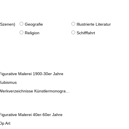
. Szenen)
Geografie
Illustrierte Literatur
Religion
Schifffahrt
Figurative Malerei 1900-30er Jahre
Kubismus
Werkverzeichnisse Künstlermonographien
Figurative Malerei 40er-60er Jahre
Op Art