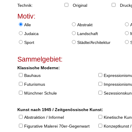
Technik:
Original
Druckg
Motiv:
Alle
Abstrakt
Judaica
Landschaft
Sport
Städte/Architektur
Sammelgebiet:
Klassische Moderne:
Bauhaus
Expressionism
Futurismus
Impressionism
Münchner Schule
Sezessionskun
Kunst nach 1945 / Zeitgenössische Kunst:
Abstraktion / Informel
Kinetische Kun
Figurative Malerei 70er-Gegenwart
Konzeptkunst /