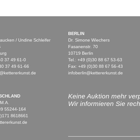
BERLIN
aucken / Undine Schleifer
Dr. Simone Wiechers
5
Fasanenstr. 70
urg
10719 Berlin
)40 37 49 61-0
Tel.: +49 (0)30 88 67 53-63
40 37 49 61-66
Fax: +49 (0)30 88 67 56-43
@kettererkunst.de
infoberlin@kettererkunst.de
Keine Auktion mehr ver
SCHLAND
 M.A.
Wir informieren Sie recht
)89 55244-164
(0)171 8618661
tererkunst.de