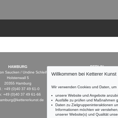
HAMBURG
BERLIN
on Saucken / Undine Schleifer
Dr. Simone Wiechers
Willkommen bei Ketterer Kunst
Holstenwall 5
Fasanenstr. 70
20355 Hamburg
10719 Berlin
Wir verwenden Cookies und Daten, um
l.: +49 (0)40 37 49 61-0
Tel.: +49 (0)30 88 67 53-6
x: +49 (0)40 37 49 61-66
Fax: +49 (0)30 88 67 56-
unsere Website und Angebote anzubi
hamburg@kettererkunst.de
infoberlin@kettererkunst.
Ausfälle zu prüfen und Maßnahmen g
Daten zu Zielgruppeninteraktionen u
Informationen möchten wir verstehen
unserer Website(s) und Qualität unser