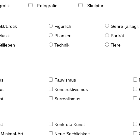
rafik
Fotografie
Skulptur
Akt/Erotik
Figürlich
Genre (alltägl
Musik
Pflanzen
Porträt
Stilleben
Technik
Tiere
us
Fauvismus
us
Konstruktivismus
st
Surrealismus
st
Konkrete Kunst
 Minimal-Art
Neue Sachlichkeit