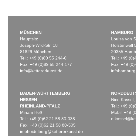
MÜNCHEN
HAMBURG
Hauptsitz
Louisa von S
Joseph-Wild-Str. 18
Holstenwall 
81829 München
20355 Hamb
Tel.: +49 (0)89 55 244-0
Tel.: +49 (0
Fax: +49 (0)89 55 244-177
Fax: +49 (0)
info@kettererkunst.de
infohamburg
BADEN-WÜRTTEMBERG
NORDDEUT
HESSEN
Nico Kassel,
RHEINLAND-PFALZ
Tel.: +49 (0
Miriam Heß
Mobil: +49 
Tel.: +49 (0)62 21 58 80-038
n.kassel@ket
Fax: +49 (0)62 21 58 80-595
infoheidelberg@kettererkunst.de