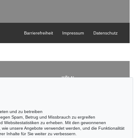
Barrierefreiheit
Impressum
Datenschutz
KÖLN
Cordula Lichtenberg
Gertrudenstraße 24-28
50667 Köln
3
Tel.: +49 (0)221 510 908-15
43
infokoeln@kettererkunst.de
eten und zu betreiben
de
egen Spam, Betrug und Missbrauch zu ergreifen
nd Websitestatistiken zu erheben. Mit den gewonnenen
, wie unsere Angebote verwendet werden, und die Funktionalität
er Inhalte für Sie weiter zu verbessern.