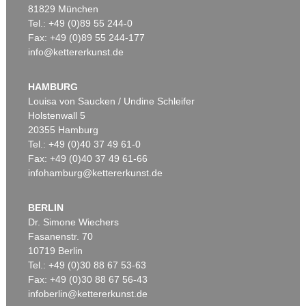
81829 München
Tel.: +49 (0)89 55 244-0
Fax: +49 (0)89 55 244-177
info@kettererkunst.de
Auktion 535 - Lot 10
Auktion 535 - Lot 6
E. KIRCHNER
E. KIRCHNER
Das blaue Mädchen in der Sonne
, 1910
Hockende
, 1910
HAMBURG
Ergebnis:
€ 4.750.000
Ergebnis:
€ 4.290.000
Louisa von Saucken / Undine Schleifer
Holstenwall 5
20355 Hamburg
Tel.: +49 (0)40 37 49 61-0
Fax: +49 (0)40 37 49 61-66
infohamburg@kettererkunst.de
BERLIN
Dr. Simone Wiechers
Fasanenstr. 70
Auktion 406 - Lot 30
Auktion 374 - Lot 26
10719 Berlin
E. KIRCHNER
E. KIRCHNER
Zwei mit Katzen spielende Mädchen. 1907. Frauen- und Männerkopf
, 1924
Kinderköpfchen
, 1906
Tel.: +49 (0)30 88 67 53-63
Ergebnis:
€ 1.740.000
Ergebnis:
€ 1.740.000
Fax: +49 (0)30 88 67 56-43
infoberlin@kettererkunst.de