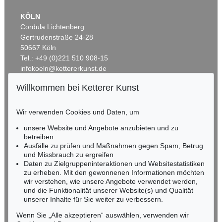
KÖLN
Cordula Lichtenberg
Gertrudenstraße 24-28
50667 Köln
Tel.: +49 (0)221 510 908-15
infokoeln@kettererkunst.de
Willkommen bei Ketterer Kunst
Auktion 514 - Lot 236
BADEN-WÜRTTEMBERG
ERNST LUDWIG KIRCHNER
HESSEN
Unser Haus
, 1918
Wir verwenden Cookies und Daten, um
Ergebnis:
€ 1.645.000
RHEINLAND-PFALZ
Miriam Heß
unsere Website und Angebote anzubieten und zu
Tel.: +49 (0)62 21 58 80-038
betreiben
Fax: +49 (0)62 21 58 80-595
Ausfälle zu prüfen und Maßnahmen gegen Spam, Betrug
und Missbrauch zu ergreifen
infoheidelberg@kettererkunst.de
Daten zu Zielgruppeninteraktionen und Websitestatistiken
zu erheben. Mit den gewonnenen Informationen möchten
NORDDEUTSCHLAND
wir verstehen, wie unsere Angebote verwendet werden,
und die Funktionalität unserer Website(s) und Qualität
Nico Kassel, M.A.
unserer Inhalte für Sie weiter zu verbessern.
Tel.: +49 (0)89 55244-164
Mobil: +49 (0)171 8618661
Wenn Sie „Alle akzeptieren“ auswählen, verwenden wir