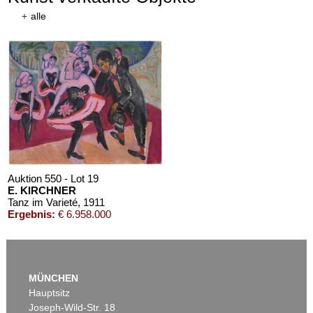
+
alle
Auktion 610 - Lot 426000372
HERMANN MAX PECHSTEIN
Reisebilder
, 1919
Schätzpreis:
€ 1.600
Auktion 550 - Lot 19
E. KIRCHNER
Tanz im Varieté
, 1911
Ergebnis:
€ 6.958.000
MÜNCHEN
Hauptsitz
Joseph-Wild-Str. 18