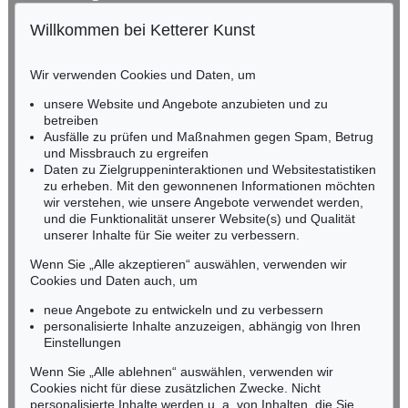
Willkommen bei Ketterer Kunst
Auktion 606 - Lot 2
BADEN-WÜRTTEMBERG
LYONEL FEININGER
HESSEN
The Red Streetsweeper (II)
, 1920
Wir verwenden Cookies und Daten, um
Ergebnis:
€ 490.200
RHEINLAND-PFALZ
Miriam Heß
unsere Website und Angebote anzubieten und zu
Tel.: +49 (0)62 21 58 80-038
betreiben
Ausfälle zu prüfen und Maßnahmen gegen Spam, Betrug
Fax: +49 (0)62 21 58 80-595
und Missbrauch zu ergreifen
infoheidelberg@kettererkunst.de
Daten zu Zielgruppeninteraktionen und Websitestatistiken
zu erheben. Mit den gewonnenen Informationen möchten
wir verstehen, wie unsere Angebote verwendet werden,
NORDDEUTSCHLAND
und die Funktionalität unserer Website(s) und Qualität
Nico Kassel, M.A.
unserer Inhalte für Sie weiter zu verbessern.
Tel.: +49 (0)89 55244-164
Mobil: +49 (0)171 8618661
Wenn Sie „Alle akzeptieren“ auswählen, verwenden wir
n.kassel@kettererkunst.de
Cookies und Daten auch, um
Auktion 428 - Lot 255
LYONEL FEININGER
neue Angebote zu entwickeln und zu verbessern
The Baltic (V-Cloud)
, 1946
personalisierte Inhalte anzuzeigen, abhängig von Ihren
Ergebnis:
€ 475.000
Keine Auktion mehr verpassen!
Einstellungen
Wir informieren Sie rechtzeitig.
Wenn Sie „Alle ablehnen“ auswählen, verwenden wir
Cookies nicht für diese zusätzlichen Zwecke. Nicht
personalisierte Inhalte werden u. a. von Inhalten, die Sie