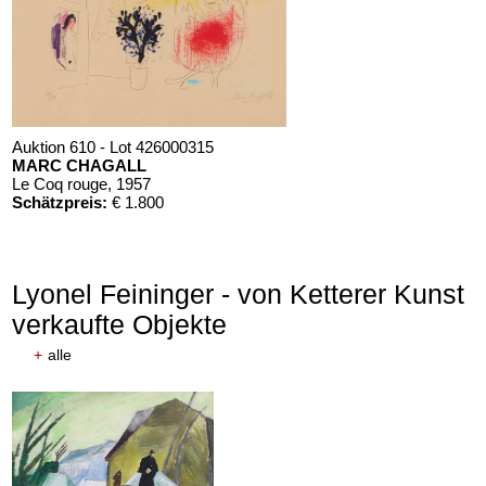
Auktion 610 - Lot 426000315
MARC CHAGALL
Le Coq rouge
, 1957
Schätzpreis:
€ 1.800
Lyonel Feininger - von Ketterer Kunst
verkaufte Objekte
+
alle
Auktion 610 - Lot 426000372
HERMANN MAX PECHSTEIN
Reisebilder
, 1919