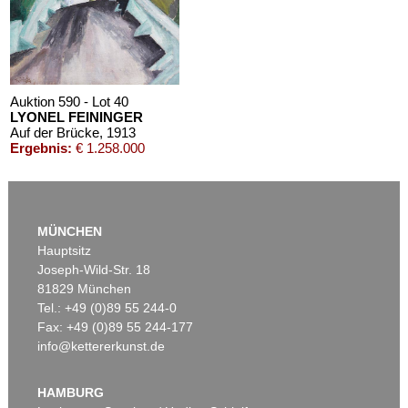
Schätzpreis:
€ 1.600
Auktion 590 - Lot 40
LYONEL FEININGER
Auf der Brücke
, 1913
Ergebnis:
€ 1.258.000
MÜNCHEN
Hauptsitz
Joseph-Wild-Str. 18
81829 München
Tel.: +49 (0)89 55 244-0
Fax: +49 (0)89 55 244-177
info@kettererkunst.de
Auktion 606 - Lot 20
LYONEL FEININGER
Die Insel
, 1923
HAMBURG
Ergebnis:
€ 903.000