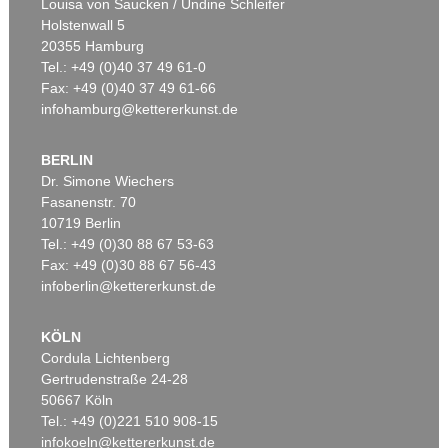
Louisa von Saucken / Undine Schleifer
Holstenwall 5
20355 Hamburg
Tel.: +49 (0)40 37 49 61-0
Fax: +49 (0)40 37 49 61-66
infohamburg@kettererkunst.de
BERLIN
Dr. Simone Wiechers
Fasanenstr. 70
Auktion 606 - Lot 65
10719 Berlin
LYONEL FEININGER
Hulks
, 1923
Tel.: +49 (0)30 88 67 53-63
Ergebnis:
€ 567.600
Fax: +49 (0)30 88 67 56-43
infoberlin@kettererkunst.de
KÖLN
Cordula Lichtenberg
Gertrudenstraße 24-28
50667 Köln
Tel.: +49 (0)221 510 908-15
infokoeln@kettererkunst.de