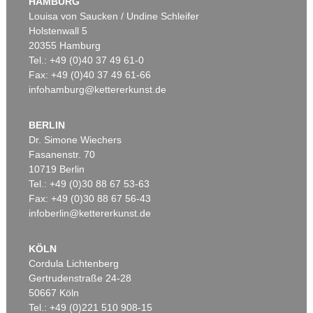
HAMBURG
Ergebnis:
€ 903.000
Louisa von Saucken / Undine Schleifer
Holstenwall 5
20355 Hamburg
Tel.: +49 (0)40 37 49 61-0
Fax: +49 (0)40 37 49 61-66
infohamburg@kettererkunst.de
BERLIN
Dr. Simone Wiechers
Fasanenstr. 70
Auktion 606 - Lot 65
10719 Berlin
LYONEL FEININGER
Hulks
, 1923
Tel.: +49 (0)30 88 67 53-63
Ergebnis:
€ 567.600
Fax: +49 (0)30 88 67 56-43
infoberlin@kettererkunst.de
KÖLN
Cordula Lichtenberg
Gertrudenstraße 24-28
50667 Köln
Tel.: +49 (0)221 510 908-15