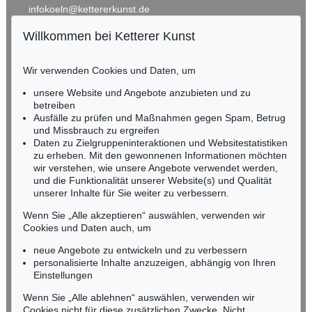
infokoeln@kettererkunst.de
Willkommen bei Ketterer Kunst
Auktion 606 - Lot 2
BADEN-WÜRTTEMBERG
LYONEL FEININGER
HESSEN
The Red Streetsweeper (II)
, 1920
Wir verwenden Cookies und Daten, um
Ergebnis:
€ 490.200
RHEINLAND-PFALZ
Miriam Heß
unsere Website und Angebote anzubieten und zu
Tel.: +49 (0)62 21 58 80-038
betreiben
Ausfälle zu prüfen und Maßnahmen gegen Spam, Betrug
Fax: +49 (0)62 21 58 80-595
und Missbrauch zu ergreifen
infoheidelberg@kettererkunst.de
Daten zu Zielgruppeninteraktionen und Websitestatistiken
zu erheben. Mit den gewonnenen Informationen möchten
wir verstehen, wie unsere Angebote verwendet werden,
NORDDEUTSCHLAND
und die Funktionalität unserer Website(s) und Qualität
Nico Kassel, M.A.
unserer Inhalte für Sie weiter zu verbessern.
Tel.: +49 (0)89 55244-164
Mobil: +49 (0)171 8618661
Wenn Sie „Alle akzeptieren“ auswählen, verwenden wir
n.kassel@kettererkunst.de
Cookies und Daten auch, um
Auktion 428 - Lot 255
LYONEL FEININGER
neue Angebote zu entwickeln und zu verbessern
The Baltic (V-Cloud)
, 1946
personalisierte Inhalte anzuzeigen, abhängig von Ihren
Ergebnis:
€ 475.000
Keine Auktion mehr verpassen!
Einstellungen
Wir informieren Sie rechtzeitig.
Wenn Sie „Alle ablehnen“ auswählen, verwenden wir
Cookies nicht für diese zusätzlichen Zwecke. Nicht