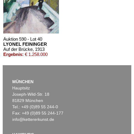
Auktion 590 - Lot 40
LYONEL FEININGER
Auf der Brücke
, 1913
Ergebnis:
€ 1.258.000
MÜNCHEN
Hauptsitz
Joseph-Wild-Str. 18
81829 München
Tel.: +49 (0)89 55 244-0
Fax: +49 (0)89 55 244-177
info@kettererkunst.de
Auktion 606 - Lot 20
LYONEL FEININGER
Die Insel
, 1923