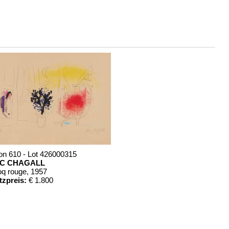
on 610 - Lot 426000315
C CHAGALL
oq rouge
, 1957
tzpreis:
€ 1.800