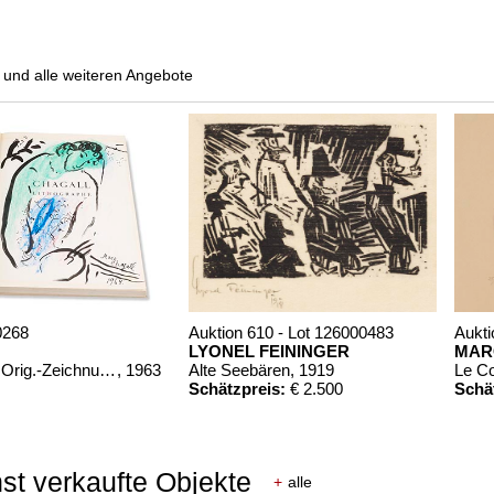
und alle weiteren Angebote
0268
Auktion 610 - Lot 126000483
Aukti
LYONEL FEININGER
MAR
Chagall Lithographe. Mit Orig.-Zeichnung von Chagall
, 1963
Alte Seebären
, 1919
Le C
Schätzpreis:
€ 2.500
Schä
st verkaufte Objekte
+
alle