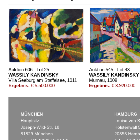
Auktion 610 - Lot 426000372
Auktion 610 - Lot 4260
HERMANN MAX PECHSTEIN
MARC CHAGALL
Reisebilder
, 1919
Chagall Lithographe. Bde. 1-3
, 
Schätzpreis:
€ 1.600
Schätzpreis:
€ 1.000
Auktion 606 - Lot 25
Auktion 545 - Lot 43
WASSILY KANDINSKY
WASSILY KANDINSKY
Villa Seeburg am Staffelsee
, 1911
Murnau
, 1908
Ergebnis:
€ 5.500.000
Ergebnis:
€ 3.920.000
MÜNCHEN
HAMBURG
Hauptsitz
Louisa von S
Joseph-Wild-Str. 18
Holstenwall 
81829 München
20355 Hamb