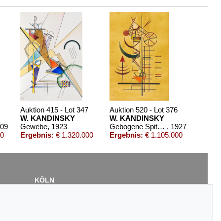
Auktion 415 - Lot 347
Auktion 520 - Lot 376
W. KANDINSKY
W. KANDINSKY
909
Gewebe
, 1923
Gebogene Spitzen
, 1927
00
Ergebnis:
€ 1.320.000
Ergebnis:
€ 1.105.000
KÖLN
Cordula Lichtenberg
Gertrudenstraße 24-28
50667 Köln