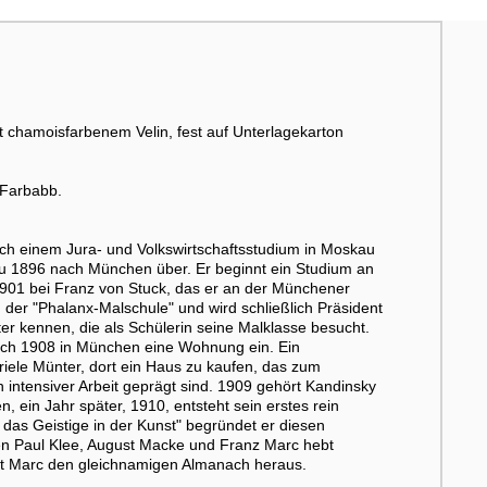
t chamoisfarbenem Velin, fest auf Unterlagekarton
 Farbabb.
h einem Jura- und Volkswirtschaftsstudium in Moskau
dazu 1896 nach München über. Er beginnt ein Studium an
1901 bei Franz von Stuck, das er an der Münchener
n der "Phalanx-Malschule" und wird schließlich Präsident
er kennen, die als Schülerin seine Malklasse besucht.
ich 1908 in München eine Wohnung ein. Ein
iele Münter, dort ein Haus zu kaufen, das zum
 intensiver Arbeit geprägt sind. 1909 gehört Kandinsky
ein Jahr später, 1910, entsteht sein erstes rein
das Geistige in der Kunst" begründet er diesen
nden Paul Klee, August Macke und Franz Marc hebt
mit Marc den gleichnamigen Almanach heraus.