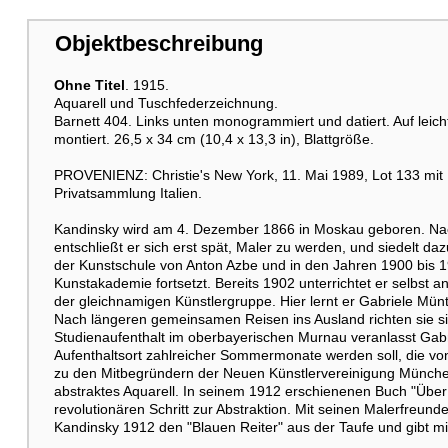
Objektbeschreibung
Ohne Titel
. 1915.
Aquarell und Tuschfederzeichnung.
Barnett 404. Links unten monogrammiert und datiert. Auf leich
montiert. 26,5 x 34 cm (10,4 x 13,3 in), Blattgröße.
PROVENIENZ: Christie's New York, 11. Mai 1989, Lot 133 mit
Privatsammlung Italien.
Kandinsky wird am 4. Dezember 1866 in Moskau geboren. Nac
entschließt er sich erst spät, Maler zu werden, und siedelt 
der Kunstschule von Anton Azbe und in den Jahren 1900 bis 
Kunstakademie fortsetzt. Bereits 1902 unterrichtet er selbst a
der gleichnamigen Künstlergruppe. Hier lernt er Gabriele Münt
Nach längeren gemeinsamen Reisen ins Ausland richten sie s
Studienaufenthalt im oberbayerischen Murnau veranlasst Gabr
Aufenthaltsort zahlreicher Sommermonate werden soll, die von
zu den Mitbegründern der Neuen Künstlervereinigung München, 
abstraktes Aquarell. In seinem 1912 erschienenen Buch "Über 
revolutionären Schritt zur Abstraktion. Mit seinen Malerfreu
Kandinsky 1912 den "Blauen Reiter" aus der Taufe und gibt 