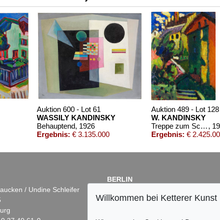
00322
1960
Auktion 600 - Lot 61
Auktion 489 - Lot 128
WASSILY KANDINSKY
W. KANDINSKY
Behauptend
, 1926
Treppe zum Schloss (Murnau)
, 1
Ergebnis:
€ 3.135.000
Ergebnis:
€ 2.425.0
BERLIN
aucken / Undine Schleifer
Dr. Simone Wiechers
Willkommen bei Ketterer Kunst
5
Fasanenstr. 70
urg
10719 Berlin