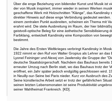
Über die enge Beziehung von bildender Kunst und Musik ist vi
der von Musik inspiriert, immer wieder in seinen Werken mus
geschaffene Werk mit Holzschnitten "Klänge", das Kandinsky se
direkter Hinweis auf diese enge Verbindung gedeutet werden.
einem zentralen Punkt ausbreiten, scheinen ein Thema mit V
erahnt wird. Die stete Ausbreitung im Raum, der hier bildmäßig 
geistvoll-optische Beleg für eine ästhetische Sensibilisierung
Farbklang, entwickelt Kandinsky eine Komposition von bewe
bestimmt.
Die Jahre des Ersten Weltkrieges verbringt Kandinsky in Mos
1922 nimmt er den Ruf von Walter Gropius als Lehrer an das
Lyonel Feininger und Alexej von Jawlensky die Gruppe der "Di
deutsche Staatsbürgerschaft. Nachdem das Bauhaus bereits 
erneuter Umzug nach Berlin statt, wo das Bauhaus trotz der Ve
eröffnet, ein Jahr später jedoch endgültig geschlossen wird. 
in Neuilly-sur-Seine bei Paris nieder. Kurz vor Ausbruch des Z
Seine künstlerische Arbeit setzt er trotz der gefährlichen Sit
seinen letzten Lebensmonaten ist seine Produktivität ungebr
seiner Wahlheimat Frankreich. [KD].