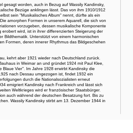
el gesagt worden, auch in Bezug auf Wassily Kandinsky,
ikalische Bezüge anklingen lässt. Das von ihm 1910/1912
lbst sein "Musikalisches Album" nennt, dürfte als ein
 Die amorphen Formen in unserem Aquarell, die sich von
ariationen vorzugeben, dessen musikalische Komponente
erobert wird, ist in ihrer differenzierten Steigerung der
 der Bildthematik. Unterstützt von einem harmonischen
gten Formen, deren innerer Rhythmus das Bildgeschehen
kau, kehrt aber 1921 wieder nach Deutschland zurück.
 Bauhaus in Weimar an und gründet 1924 mit Paul Klee,
e Blaue Vier". Im Jahre 1928 erwirbt Kandinsky die
1925 nach Dessau umgezogen ist, findet 1932 ein
rfolgungen durch die Nationalsozialisten erneut
1934 emigriert Kandinsky nach Frankreich und lässt sich
weiten Weltkrieges wird er französischer Staatsbürger.
uation auch während der deutschen Besatzung fort. Bis zu
ochen. Wassily Kandinsky stirbt am 13. Dezember 1944 in