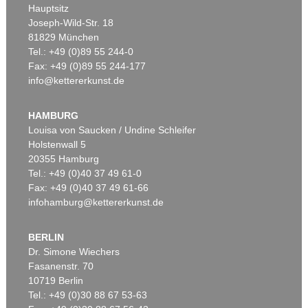
Hauptsitz
Joseph-Wild-Str. 18
81829 München
Tel.: +49 (0)89 55 244-0
Fax: +49 (0)89 55 244-177
info@kettererkunst.de
Auktion 429 - Lot 986
Auktion 529 - Lot 154
ROY LICHTENSTEIN
R. LICHTENSTEIN
Reflections on Conversation
, 1990
Sweet Dreams Baby!
, 1965
HAMBURG
Ergebnis:
€ 115.000
Ergebnis:
€ 106.250
Louisa von Saucken / Undine Schleifer
Holstenwall 5
20355 Hamburg
Tel.: +49 (0)40 37 49 61-0
Fax: +49 (0)40 37 49 61-66
infohamburg@kettererkunst.de
BERLIN
Dr. Simone Wiechers
Fasanenstr. 70
Auktion 330 - Lot 424
Auktion 561 - Lot 371
10719 Berlin
R. LICHTENSTEIN
R. LICHTENSTEIN
Tel.: +49 (0)30 88 67 53-63
Ohne Titel (Seascape)
, 1964
Sweet Dreams Baby!
, 1965