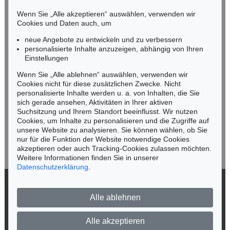
Tel.: +49 (0)89 55244-164
Mobil: +49 (0)171 8618661
Wenn Sie „Alle akzeptieren“ auswählen, verwenden wir
n.kassel@kettererkunst.de
Cookies und Daten auch, um
Auktion 605 - Lot 272
Auktion 524 - Lot 69
R. LICHTENSTEIN
R. LICHTENSTEIN
neue Angebote zu entwickeln und zu verbessern
Sweet Dreams, Baby!
, 1965
I love liberty
, 1982
personalisierte Inhalte anzuzeigen, abhängig von Ihren
Ergebnis:
€ 77.400
Ergebnis:
€ 62.500
Keine Auktion mehr verpassen!
Einstellungen
Wir informieren Sie rechtzeitig.
Wenn Sie „Alle ablehnen“ auswählen, verwenden wir
Cookies nicht für diese zusätzlichen Zwecke. Nicht
personalisierte Inhalte werden u. a. von Inhalten, die Sie
sich gerade ansehen, Aktivitäten in Ihrer aktiven
Suchsitzung und Ihrem Standort beeinflusst. Wir nutzen
Jetzt zum Newsletter anmelden >
Cookies, um Inhalte zu personalisieren und die Zugriffe auf
unsere Website zu analysieren. Sie können wählen, ob Sie
nur für die Funktion der Website notwendige Cookies
akzeptieren oder auch Tracking-Cookies zulassen möchten.
Weitere Informationen finden Sie in unserer
Datenschutzerklärung
.
Auktion 503 - Lot 104
ROY LICHTENSTEIN
Ten Landscapes
, 1967
© 2026 Ketterer Kunst GmbH & Co. KG
Ergebnis:
€ 47.500
Alle ablehnen
Datenschutz
Impressum
Barrierefreiheit
Alle akzeptieren