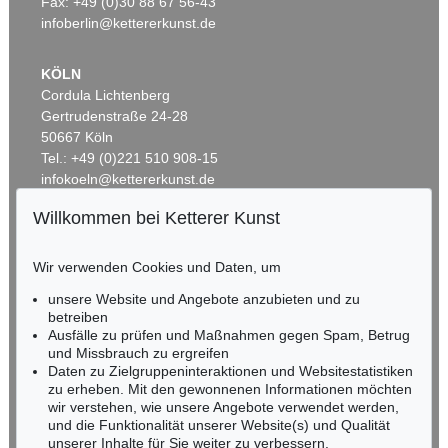
Ergebnis:
€ 105.600
Ergebnis:
€ 88.900
Fax: +49 (0)30 88 67 56-43
infoberlin@kettererkunst.de
KÖLN
Cordula Lichtenberg
Gertrudenstraße 24-28
50667 Köln
Tel.: +49 (0)221 510 908-15
infokoeln@kettererkunst.de
Willkommen bei Ketterer Kunst
Auktion 529 - Lot 161
Auktion 433 - Lot 943
BADEN-WÜRTTEMBERG
ROY LICHTENSTEIN
R. LICHTENSTEIN
HESSEN
The Oval Office
, 1992
Sweet Dreams Baby!
, 1965
Wir verwenden Cookies und Daten, um
RHEINLAND-PFALZ
Ergebnis:
€ 87.500
Ergebnis:
€ 85.000
Miriam Heß
unsere Website und Angebote anzubieten und zu
Tel.: +49 (0)62 21 58 80-038
betreiben
Fax: +49 (0)62 21 58 80-595
Ausfälle zu prüfen und Maßnahmen gegen Spam, Betrug
und Missbrauch zu ergreifen
infoheidelberg@kettererkunst.de
Daten zu Zielgruppeninteraktionen und Websitestatistiken
zu erheben. Mit den gewonnenen Informationen möchten
NORDDEUTSCHLAND
wir verstehen, wie unsere Angebote verwendet werden,
und die Funktionalität unserer Website(s) und Qualität
Nico Kassel, M.A.
unserer Inhalte für Sie weiter zu verbessern.