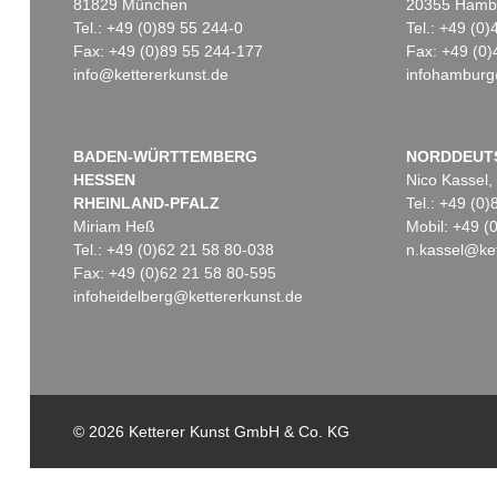
81829 München
20355 Hamb
Tel.: +49 (0)89 55 244-0
Tel.: +49 (0
Fax: +49 (0)89 55 244-177
Fax: +49 (0)
info@kettererkunst.de
infohamburg
Auktion 600 - Lot 71
Auktion 540 - Lot 23
Aukt
A. JAWLENSKY
A. JAWLENSKY
ALE
Mystischer Kopf: Trotz
, 1918
Garten in Carantec
, 1906
Ergebnis:
€ 580.500
Ergebnis:
€ 558.800
Erge
BADEN-WÜRTTEMBERG
NORDDEUT
HESSEN
Nico Kassel,
RHEINLAND-PFALZ
Tel.: +49 (0
Miriam Heß
Mobil: +49 
Tel.: +49 (0)62 21 58 80-038
n.kassel@ket
Fax: +49 (0)62 21 58 80-595
infoheidelberg@kettererkunst.de
© 2026 Ketterer Kunst GmbH & Co. KG