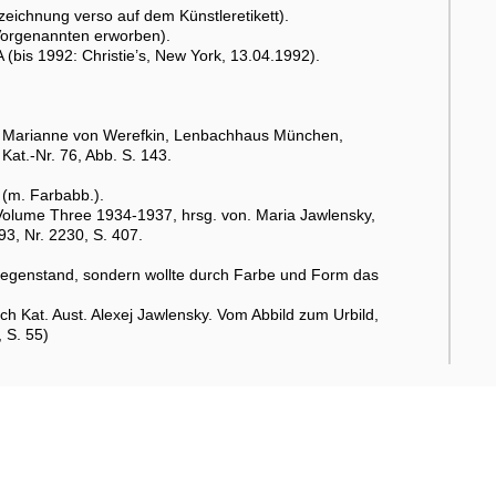
eichnung verso auf dem Künstleretikett).
Vorgenannten erworben).
(bis 1992: Christie’s, New York, 13.04.1992).
Marianne von Werefkin, Lenbachhaus München,
at.-Nr. 76, Abb. S. 143.
 (m. Farbabb.).
. Volume Three 1934-1937, hrsg. von. Maria Jawlensky,
3, Nr. 2230, S. 407.
en Gegenstand, sondern wollte durch Farbe und Form das
h Kat. Aust. Alexej Jawlensky. Vom Abbild zum Urbild,
 S. 55)