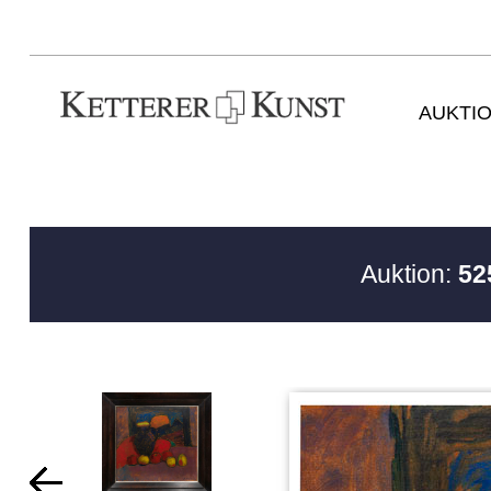
AUKTI
Auktion:
52