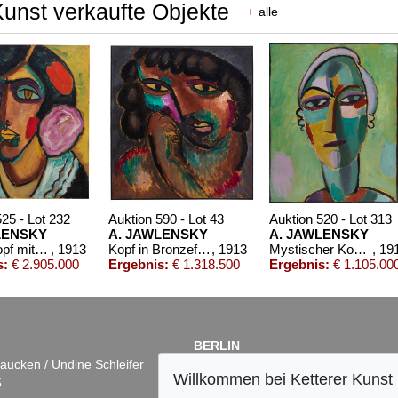
Kunst verkaufte Objekte
+
alle
525 - Lot 232
Auktion 590 - Lot 43
Auktion 520 - Lot 313
LENSKY
A. JAWLENSKY
A. JAWLENSKY
Frauenkopf mit Blumen im Haar
, 1913
Kopf in Bronzefarben – Bildnis Sacharoff
, 1913
Mystischer Kopf: Galka Fatum - Fate
, 19
s:
€ 2.905.000
Ergebnis:
€ 1.318.500
Ergebnis:
€ 1.105.00
BERLIN
aucken / Undine Schleifer
Dr. Simone Wiechers
Willkommen bei Ketterer Kunst
5
Fasanenstr. 70