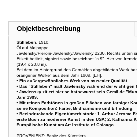
Objektbeschreibung
Stillleben
. 1910.
Öl auf Malpappe.
Jawlensky/Pieroni-Jawlensky/Jawlensky 2230. Rechts unten sig
Etikett betitelt, signiert sowie bezeichnet "n 9". Hier von fre
(19,4 x 20,8 in).
Bei dem im Hintergrund des Gemäldes abgebildeten Werk han
orangener Wolke" aus dem Jahr 1909. [EH].
• Ein außergewöhnliches Werk von musealer Qualität.
• Das "
Stillleben
" malt Jawlensky während der wichtigen 
• Jawlensky zitiert hier selbstbewusst sein Gemälde "Mu
Jahr 1909.
• Mit reinen Farbtönen in großen Flächen von farbiger Kon
seine Komposition: Farbe, Bildharmonie und Erfindung.
• Beeindruckende Eigentümerhistorie: 1. Arthur Jerome Ed
erste Buch zu moderner Kunst in den USA; 2. Katharina Ku
Europäische Kunst am Art Institute of Chicago
.
PROVENIENZ: Besitz des Künstlers.