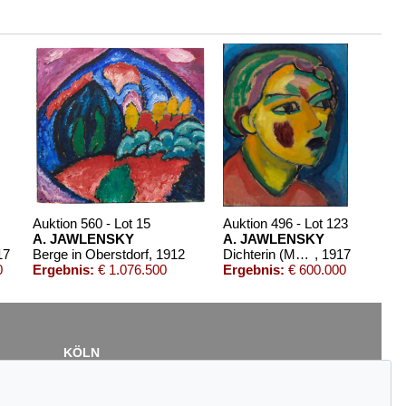
Auktion 560 - Lot 15
Auktion 496 - Lot 123
A. JAWLENSKY
A. JAWLENSKY
17
Berge in Oberstdorf
, 1912
Dichterin (Mystischer Kopf)
, 1917
0
Ergebnis:
€ 1.076.500
Ergebnis:
€ 600.000
KÖLN
Cordula Lichtenberg
Gertrudenstraße 24-28