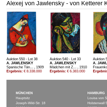
Alexej von Jawlensky - von Ketterer 
Auktion 550 - Lot 38
Auktion 540 - Lot 33
Auktion 
A. JAWLENSKY
A. JAWLENSKY
A. JAW
Spanische Tänzerin
, 1909
Mädchen mit Zopf
, 1910
Ergebnis:
€ 8.338.000
Ergebnis:
€ 6.383.000
Ergebni
MÜNCHEN
HAMBURG
Hauptsitz
Louisa von S
Joseph-Wild-Str. 18
Holstenwall 