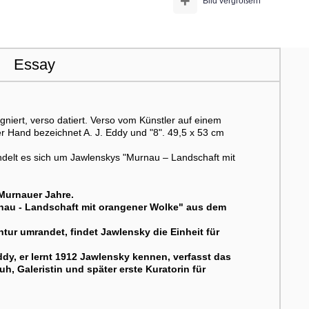
+
Bild vergrößern
Essay
niert, verso datiert. Verso vom Künstler auf einem
mder Hand bezeichnet A. J. Eddy und "8". 49,5 x 53 cm
delt es sich um Jawlenskys "Murnau – Landschaft mit
Murnauer Jahre.
rnau - Landschaft mit orangener Wolke" aus dem
tur umrandet, findet Jawlensky die Einheit für
dy, er lernt 1912 Jawlensky kennen, verfasst das
h, Galeristin und später erste Kuratorin für