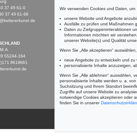
urg
10719 Berlin
)40 37 49 61-0
Tel.: +49 (0)30 88 67 53-63
Wir verwenden Cookies und Daten, um
40 37 49 61-66
Fax: +49 (0)30 88 67 56-43
unsere Website und Angebote anzubi
@kettererkunst.de
infoberlin@kettererkunst.de
ion 424 - Lot 214
Auktion 432 - Lot 324
Ausfälle zu prüfen und Maßnahmen g
XEJ VON JAWLENSKY
ALEXEJ VON JAWLENSK
Daten zu Zielgruppeninteraktionen u
Ohne Titel, Fragment (Stillleben mit grünem Reiter)
, 1908
Sonnenuntergang, Borkum
, 
Informationen möchten wir verstehen
bnis:
€ 500.000
Ergebnis:
€ 400.000
unserer Website(s) und Qualität unser
Keine Auktion mehr ver
SCHLAND
 M.A.
Wir informieren Sie recht
Wenn Sie „Alle akzeptieren“ auswählen
)89 55244-164
neue Angebote zu entwickeln und zu
(0)171 8618661
personalisierte Inhalte anzuzeigen, a
tererkunst.de
Wenn Sie „Alle ablehnen“ auswählen, ve
personalisierte Inhalte werden u. a. von 
Suchsitzung und Ihrem Standort beeinflu
Zugriffe auf unsere Website zu analysie
notwendige Cookies akzeptieren oder a
finden Sie in unserer
Datenschutzerklä