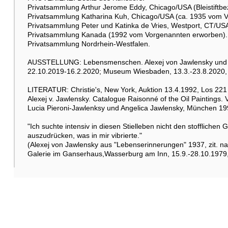
Privatsammlung Arthur Jerome Eddy, Chicago/USA (Bleistiftbez
Privatsammlung Katharina Kuh, Chicago/USA (ca. 1935 vom 
Privatsammlung Peter und Katinka de Vries, Westport, CT/USA 
Privatsammlung Kanada (1992 vom Vorgenannten erworben).
Privatsammlung Nordrhein-Westfalen.
AUSSTELLUNG: Lebensmenschen. Alexej von Jawlensky und 
22.10.2019-16.2.2020; Museum Wiesbaden, 13.3.-23.8.2020, K
LITERATUR: Christie's, New York, Auktion 13.4.1992, Los 221
Alexej v. Jawlensky. Catalogue Raisonné of the Oil Paintings
Lucia Pieroni-Jawlenksy und Angelica Jawlensky, München 199
"Ich suchte intensiv in diesen Stielleben nicht den stofflich
auszudrücken, was in mir vibrierte."
(Alexej von Jawlensky aus "Lebenserinnerungen" 1937, zit. nac
Galerie im Ganserhaus,Wasserburg am Inn, 15.9.-28.10.1979,