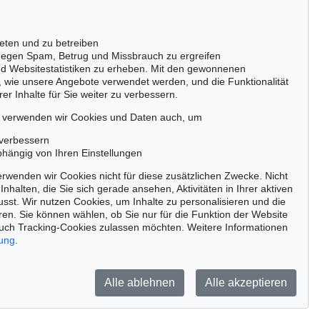
50667 Köln
Tel.: +49 (0)221 510 908-15
infokoeln@kettererkunst.de
eten und zu betreiben
Auktion 606 - Lot 1
egen Spam, Betrug und Missbrauch zu ergreifen
Y
A. JAWLENSKY
nd Websitestatistiken zu erheben. Mit den gewonnenen
1928
Nordisch (Großer Abstrakter Kopf)
, 1931
, wie unsere Angebote verwendet werden, und die Funktionalität
Ergebnis:
€ 374.100
er Inhalte für Sie weiter zu verbessern.
passen!
zeitig.
, verwenden wir Cookies und Daten auch, um
 verbessern
bhängig von Ihren Einstellungen
rwenden wir Cookies nicht für diese zusätzlichen Zwecke. Nicht
Jetzt zum Newsletter anmelden >
Inhalten, die Sie sich gerade ansehen, Aktivitäten in Ihrer aktiven
sst. Wir nutzen Cookies, um Inhalte zu personalisieren und die
ren. Sie können wählen, ob Sie nur für die Funktion der Website
uch Tracking-Cookies zulassen möchten. Weitere Informationen
rung
.
Barrierefreiheit
Impressum
Datenschutz
Alle ablehnen
Alle akzeptieren