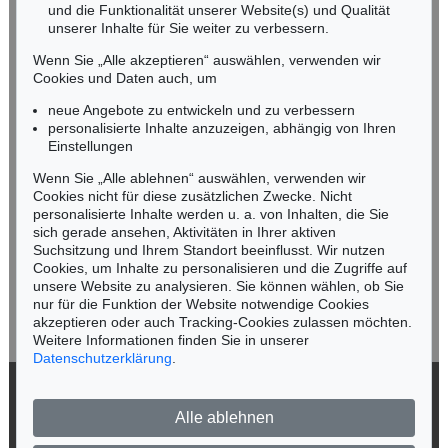
und die Funktionalität unserer Website(s) und Qualität
Nico Kassel, M.A.
unserer Inhalte für Sie weiter zu verbessern.
Tel.: +49 (0)89 55244-164
Mobil: +49 (0)171 8618661
Wenn Sie „Alle akzeptieren“ auswählen, verwenden wir
n.kassel@kettererkunst.de
Cookies und Daten auch, um
Auktion 606 - Lot 68
Auktion 432 - Lot 314
OTTO MUELLER
OTTO MUELLER
neue Angebote zu entwickeln und zu verbessern
Badende am Waldsee
, 1919
Zwei Mädchen auf der Waldwiese/Zwei Akte auf Waldwiese/Im Gras
, 1910
personalisierte Inhalte anzuzeigen, abhängig von Ihren
Ergebnis:
€ 451.500
Ergebnis:
€ 375.000
Keine Auktion mehr verpassen!
Einstellungen
Wir informieren Sie rechtzeitig.
Wenn Sie „Alle ablehnen“ auswählen, verwenden wir
Cookies nicht für diese zusätzlichen Zwecke. Nicht
personalisierte Inhalte werden u. a. von Inhalten, die Sie
sich gerade ansehen, Aktivitäten in Ihrer aktiven
Suchsitzung und Ihrem Standort beeinflusst. Wir nutzen
Jetzt zum Newsletter anmelden >
Cookies, um Inhalte zu personalisieren und die Zugriffe auf
unsere Website zu analysieren. Sie können wählen, ob Sie
nur für die Funktion der Website notwendige Cookies
akzeptieren oder auch Tracking-Cookies zulassen möchten.
Weitere Informationen finden Sie in unserer
Auktion 315 - Lot 177
Auktion 449 - Lot 210
Datenschutzerklärung
.
OTTO MUELLER
OTTO MUELLER
Stehendes Mädchen vor Bäumen
, 1925
Vier Badende (Stehende und liegende weibliche Akte, Badende, Vier lebensgroße Akte auf der Wiese)
, 1910
© 2026 Ketterer Kunst GmbH & Co. KG
Ergebnis:
€ 354.000
Ergebnis:
€ 350.000
Alle ablehnen
Datenschutz
Impressum