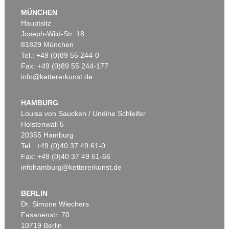
MÜNCHEN
Hauptsitz
Joseph-Wild-Str. 18
81829 München
Tel.: +49 (0)89 55 244-0
Fax: +49 (0)89 55 244-177
info@kettererkunst.de
Auktion 540 - Lot 24
OTTO MUELLER
Mädchen auf dem Kanapee
, 1914
HAMBURG
Ergebnis:
€ 825.500
Louisa von Saucken / Undine Schleifer
Holstenwall 5
20355 Hamburg
Tel.: +49 (0)40 37 49 61-0
Fax: +49 (0)40 37 49 61-66
infohamburg@kettererkunst.de
BERLIN
Dr. Simone Wiechers
Fasanenstr. 70
Auktion 360 - Lot 123
Auktion 545 - Lot 53
10719 Berlin
OTTO MUELLER
OTTO MUELLER