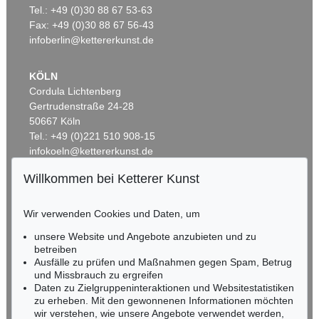
Artistenpaar
, 1910
Badende in Landschaft
, 1920
Tel.: +49 (0)30 88 67 53-63
Ergebnis:
€ 780.000
Ergebnis:
€ 762.000
Fax: +49 (0)30 88 67 56-43
infoberlin@kettererkunst.de
KÖLN
Cordula Lichtenberg
Gertrudenstraße 24-28
50667 Köln
Tel.: +49 (0)221 510 908-15
infokoeln@kettererkunst.de
Willkommen bei Ketterer Kunst
Auktion 415 - Lot 326
Auktion 227 - Lot 14
BADEN-WÜRTTEMBERG
OTTO MUELLER
OTTO MUELLER
HESSEN
Selbstbildnis mit Rückenakt (im Hintergrund Elfriede Timm)
, 1929
Zigeunermappe
, 1927
Wir verwenden Cookies und Daten, um
Ergebnis:
€ 549.000
Ergebnis:
€ 493.151
RHEINLAND-PFALZ
Miriam Heß
unsere Website und Angebote anzubieten und zu
Tel.: +49 (0)62 21 58 80-038
betreiben
Ausfälle zu prüfen und Maßnahmen gegen Spam, Betrug
Fax: +49 (0)62 21 58 80-595
und Missbrauch zu ergreifen
infoheidelberg@kettererkunst.de
Daten zu Zielgruppeninteraktionen und Websitestatistiken
zu erheben. Mit den gewonnenen Informationen möchten
wir verstehen, wie unsere Angebote verwendet werden,
NORDDEUTSCHLAND