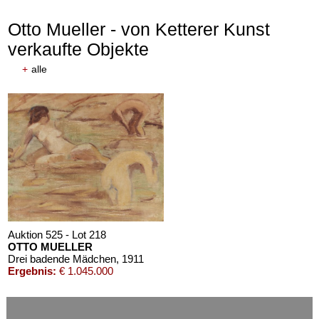
Otto Mueller - von Ketterer Kunst
verkaufte Objekte
+
alle
Auktion 610 - Lot 426000372
HERMANN MAX PECHSTEIN
Reisebilder
, 1919
Schätzpreis:
€ 1.600
Auktion 525 - Lot 218
OTTO MUELLER
Drei badende Mädchen
, 1911
Ergebnis:
€ 1.045.000