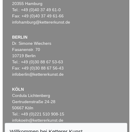
20355 Hamburg
Tel.: +49 (0)40 37 49 61-0
Fax: +49 (0)40 37 49 61-66
infohamburg@kettererkunst.de
BERLIN
Dr. Simone Wiechers
Fasanenstr. 70
Auktion 429 - Lot 943
Auktion 550 - Lot 6
10719 Berlin
G. GRAUBNER
G. GRAUBNER
Tel.: +49 (0)30 88 67 53-63
Camelionid
, 1999
Ohne Titel
, 1992
Ergebnis:
€ 312.500
Ergebnis:
€ 266.700
Fax: +49 (0)30 88 67 56-43
infoberlin@kettererkunst.de
KÖLN
Cordula Lichtenberg
Gertrudenstraße 24-28
50667 Köln
Tel.: +49 (0)221 510 908-15
infokoeln@kettererkunst.de
Willkommen bei Ketterer Kunst