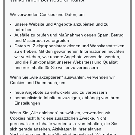
Auktion 429 - Lot 966
Auktion 496 - Lot 107
BADEN-WÜRTTEMBERG
G. GRAUBNER
G. GRAUBNER
HESSEN
Farbraumkörper
, 1998
Ohne Titel (Farbraumkörper)
, 1996
Wir verwenden Cookies und Daten, um
RHEINLAND-PFALZ
Ergebnis:
€ 212.500
Ergebnis:
€ 200.000
Miriam Heß
unsere Website und Angebote anzubieten und zu
Tel.: +49 (0)62 21 58 80-038
betreiben
Fax: +49 (0)62 21 58 80-595
Ausfälle zu prüfen und Maßnahmen gegen Spam, Betrug
und Missbrauch zu ergreifen
infoheidelberg@kettererkunst.de
Daten zu Zielgruppeninteraktionen und Websitestatistiken
zu erheben. Mit den gewonnenen Informationen möchten
NORDDEUTSCHLAND
wir verstehen, wie unsere Angebote verwendet werden,
und die Funktionalität unserer Website(s) und Qualität
Nico Kassel, M.A.
unserer Inhalte für Sie weiter zu verbessern.
Tel.: +49 (0)89 55244-164
Mobil: +49 (0)171 8618661
Wenn Sie „Alle akzeptieren“ auswählen, verwenden wir
n.kassel@kettererkunst.de
Cookies und Daten auch, um
Auktion 437 - Lot 865
Auktion 461 - Lot 874
G. GRAUBNER
G. GRAUBNER
neue Angebote zu entwickeln und zu verbessern
Farbraumkörper
, 1989
Farbraumkörper, gelb/orange
, 1999
personalisierte Inhalte anzuzeigen, abhängig von Ihren
Ergebnis:
€ 193.750
Ergebnis:
€ 187.500
Keine Auktion mehr verpassen!
Einstellungen
Wir informieren Sie rechtzeitig.
Wenn Sie „Alle ablehnen“ auswählen, verwenden wir
Cookies nicht für diese zusätzlichen Zwecke. Nicht
personalisierte Inhalte werden u. a. von Inhalten, die Sie
sich gerade ansehen, Aktivitäten in Ihrer aktiven
Suchsitzung und Ihrem Standort beeinflusst. Wir nutzen