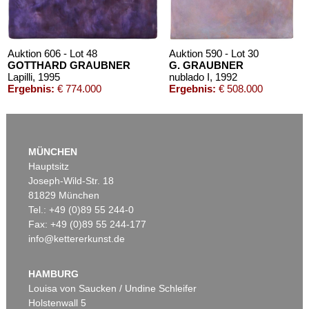
Auktion 606 - Lot 48
Auktion 590 - Lot 30
GOTTHARD GRAUBNER
G. GRAUBNER
Lapilli
, 1995
nublado I
, 1992
Ergebnis:
€ 774.000
Ergebnis:
€ 508.000
MÜNCHEN
Hauptsitz
Joseph-Wild-Str. 18
81829 München
Tel.: +49 (0)89 55 244-0
Fax: +49 (0)89 55 244-177
info@kettererkunst.de
Auktion 489 - Lot 135
Auktion 560 - Lot 34
G. GRAUBNER
G. GRAUBNER
Ohne Titel (Kissenbild)
, 1994
Ohne Titel
, 1983
HAMBURG
Ergebnis:
€ 337.500
Ergebnis:
€ 330.200
Louisa von Saucken / Undine Schleifer
Holstenwall 5