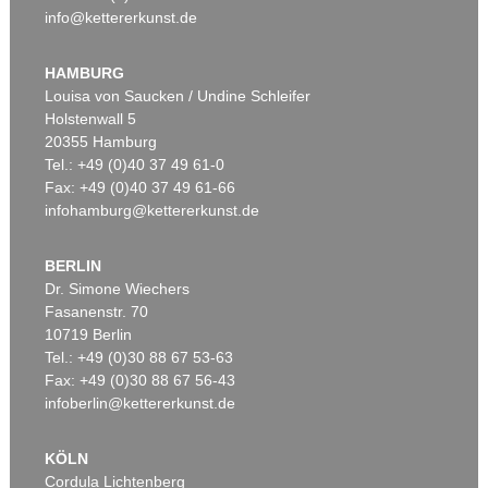
info@kettererkunst.de
Auktion 392 - Lot 23
Auktion 563 - Lot 210
GUSTAV KLIMT
GUSTAV KLIMT
Brustbild eines Mädchens im Profil nach rechts - Kniestück im Profil nach rechts
, 1916
Mit gesenktem Blick
, 1916
HAMBURG
Ergebnis:
€ 79.300
Ergebnis:
€ 76.200
Louisa von Saucken / Undine Schleifer
Holstenwall 5
20355 Hamburg
Tel.: +49 (0)40 37 49 61-0
Fax: +49 (0)40 37 49 61-66
infohamburg@kettererkunst.de
BERLIN
Dr. Simone Wiechers
Fasanenstr. 70
Auktion 542 - Lot 51.10
Auktion 456 - Lot 54
10719 Berlin
GUSTAV KLIMT
GUSTAV KLIMT
Das Werk
, 1918
Das Werk Gustav Klimts. 5 Lieferungen
, 1908
Tel.: +49 (0)30 88 67 53-63
Ergebnis:
€ 72.500
Ergebnis:
€ 66.420
Fax: +49 (0)30 88 67 56-43
infoberlin@kettererkunst.de
KÖLN
Cordula Lichtenberg