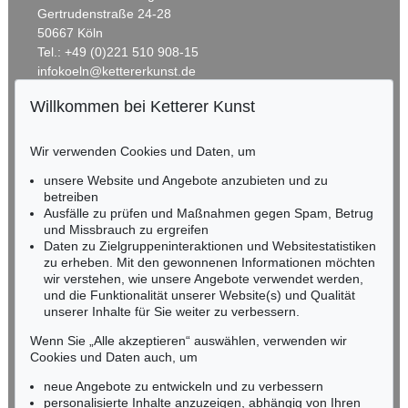
Gertrudenstraße 24-28
50667 Köln
Tel.: +49 (0)221 510 908-15
infokoeln@kettererkunst.de
Willkommen bei Ketterer Kunst
Auktion 499 - Lot 75
Auktion 282 - Lot 892
BADEN-WÜRTTEMBERG
GUSTAV KLIMT
GUSTAV KLIMT
HESSEN
Das Werk
, 1914
Sitzender Halbakt von vorn, um 1910
Wir verwenden Cookies und Daten, um
Ergebnis:
€ 65.000
Ergebnis:
€ 59.800
RHEINLAND-PFALZ
Miriam Heß
unsere Website und Angebote anzubieten und zu
Tel.: +49 (0)62 21 58 80-038
betreiben
Fax: +49 (0)62 21 58 80-595
Ausfälle zu prüfen und Maßnahmen gegen Spam, Betrug
und Missbrauch zu ergreifen
infoheidelberg@kettererkunst.de
Daten zu Zielgruppeninteraktionen und Websitestatistiken
zu erheben. Mit den gewonnenen Informationen möchten
NORDDEUTSCHLAND
wir verstehen, wie unsere Angebote verwendet werden,
und die Funktionalität unserer Website(s) und Qualität
Nico Kassel, M.A.
unserer Inhalte für Sie weiter zu verbessern.
Tel.: +49 (0)89 55244-164
Mobil: +49 (0)171 8618661
Wenn Sie „Alle akzeptieren“ auswählen, verwenden wir
n.kassel@kettererkunst.de
Cookies und Daten auch, um
Auktion 522 - Lot 404
Auktion 392 - Lot 16
GUSTAV KLIMT
GUSTAV KLIMT
neue Angebote zu entwickeln und zu verbessern
Im Lehnstuhl Sitzende von vorne
, 1904
Liebespaar
, 1908
personalisierte Inhalte anzuzeigen, abhängig von Ihren
Ergebnis:
€ 50.000
Ergebnis:
€ 48.800