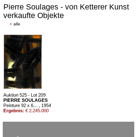
Pierre Soulages - von Ketterer Kunst
verkaufte Objekte
+
alle
Auktion 611 - Lot 125001019
EMIL SCHUMACHER
Bleibild B-3/1970
, 1970
Schätzpreis:
€ 60.000
Auktion 525 - Lot 209
PIERRE SOULAGES
Peinture 92 x 65 cm, 3 août 1954
, 1954
Ergebnis:
€ 2.245.000