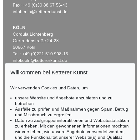
Ergebnis:
€ 488.000
Ergebnis:
€ 475.000
Fax: +49 (0)30 88 67 56-43
infoberlin@kettererkunst.de
KÖLN
Cordula Lichtenberg
Gertrudenstraße 24-28
50667 Köln
Tel.: +49 (0)221 510 908-15
infokoeln@kettererkunst.de
Willkommen bei Ketterer Kunst
Auktion 550 - Lot 66
Auktion 461 - Lot 802
BADEN-WÜRTTEMBERG
P. SOULAGES
P. SOULAGES
HESSEN
Brou de noix et encre sur papier 66 x 46,5 cm, 1956
, 1956
Peinture 33 x 22, 1957
, 1957
Wir verwenden Cookies und Daten, um
Ergebnis:
€ 381.000
Ergebnis:
€ 375.000
RHEINLAND-PFALZ
Miriam Heß
unsere Website und Angebote anzubieten und zu
Tel.: +49 (0)62 21 58 80-038
betreiben
Ausfälle zu prüfen und Maßnahmen gegen Spam, Betrug
Fax: +49 (0)62 21 58 80-595
und Missbrauch zu ergreifen
infoheidelberg@kettererkunst.de
Daten zu Zielgruppeninteraktionen und Websitestatistiken
zu erheben. Mit den gewonnenen Informationen möchten
wir verstehen, wie unsere Angebote verwendet werden,
NORDDEUTSCHLAND
und die Funktionalität unserer Website(s) und Qualität
Nico Kassel, M.A.