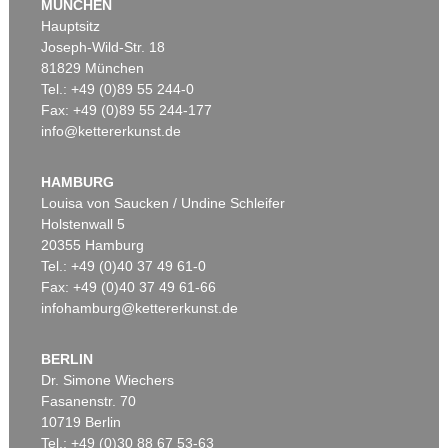
MÜNCHEN
Hauptsitz
Joseph-Wild-Str. 18
81829 München
Tel.: +49 (0)89 55 244-0
Fax: +49 (0)89 55 244-177
info@kettererkunst.de
Auktion 530 - Lot 87
PIERRE SOULAGES
Peinture 54 x 73 cm, 26 septembre 1981
, 1981
HAMBURG
Ergebnis:
€ 685.000
Louisa von Saucken / Undine Schleifer
Holstenwall 5
20355 Hamburg
Tel.: +49 (0)40 37 49 61-0
Fax: +49 (0)40 37 49 61-66
infohamburg@kettererkunst.de
BERLIN
Dr. Simone Wiechers
Fasanenstr. 70
Auktion 393 - Lot 219
Auktion 530 - Lot 99
10719 Berlin
P. SOULAGES
PIERRE SOULAGES
Peinture 81 x 60 cm, 2 mai 1957
, 1957
Peinture 45 x 57 cm, 7 janvier 2000
, 2000
Tel.: +49 (0)30 88 67 53-63