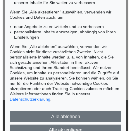
unserer Inhalte für Sie weiter zu verbessern.
Tel.: +49 (0)89 55244-164
Mobil: +49 (0)171 8618661
Wenn Sie „Alle akzeptieren“ auswählen, verwenden wir
n.kassel@kettererkunst.de
Cookies und Daten auch, um
Auktion 316 - Lot 397
Auktion 606 - Lot 52
P. SOULAGES
P. SOULAGES
neue Angebote zu entwickeln und zu verbessern
Peinture 102 x 81 cm, 4. Mai 1981
, 1981
Brou de noix sur papier
, 2004
personalisierte Inhalte anzuzeigen, abhängig von Ihren
Ergebnis:
€ 247.800
Ergebnis:
€ 193.500
Keine Auktion mehr verpassen!
Einstellungen
Wir informieren Sie rechtzeitig.
Wenn Sie „Alle ablehnen“ auswählen, verwenden wir
Cookies nicht für diese zusätzlichen Zwecke. Nicht
personalisierte Inhalte werden u. a. von Inhalten, die Sie
sich gerade ansehen, Aktivitäten in Ihrer aktiven
Suchsitzung und Ihrem Standort beeinflusst. Wir nutzen
Jetzt zum Newsletter anmelden >
Cookies, um Inhalte zu personalisieren und die Zugriffe auf
unsere Website zu analysieren. Sie können wählen, ob Sie
nur für die Funktion der Website notwendige Cookies
akzeptieren oder auch Tracking-Cookies zulassen möchten.
Weitere Informationen finden Sie in unserer
Auktion 330 - Lot 453
Auktion 401 - Lot 244
Datenschutzerklärung
.
P. SOULAGES
PIERRE SOULAGES
Peinture 127 cm x 99 cm, 23 septembre 1977
, 1977
Peinture 54 x 65 cm, 30. septembre 1975
, 1975
© 2026 Ketterer Kunst GmbH & Co. KG
Ergebnis:
€ 180.000
Ergebnis:
€ 122.000
Alle ablehnen
Datenschutz
Impressum
Barrierefreiheit
Alle akzeptieren