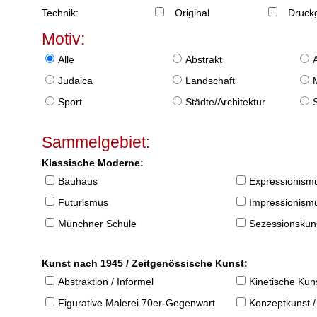
Technik:
Original
Druckg
Motiv:
Alle
Abstrakt
Judaica
Landschaft
Sport
Städte/Architektur
Sammelgebiet:
Klassische Moderne:
Bauhaus
Expressionism
Futurismus
Impressionism
Münchner Schule
Sezessionskun
Kunst nach 1945 / Zeitgenössische Kunst:
Abstraktion / Informel
Kinetische Kun
Figurative Malerei 70er-Gegenwart
Konzeptkunst /