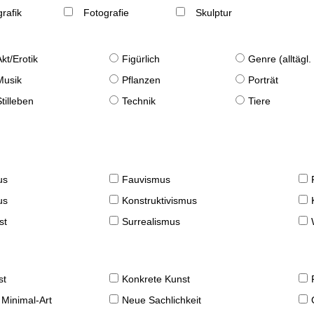
rafik
Fotografie
Skulptur
Akt/Erotik
Figürlich
Genre (alltägl
Musik
Pflanzen
Porträt
Stilleben
Technik
Tiere
us
Fauvismus
us
Konstruktivismus
st
Surrealismus
st
Konkrete Kunst
 Minimal-Art
Neue Sachlichkeit