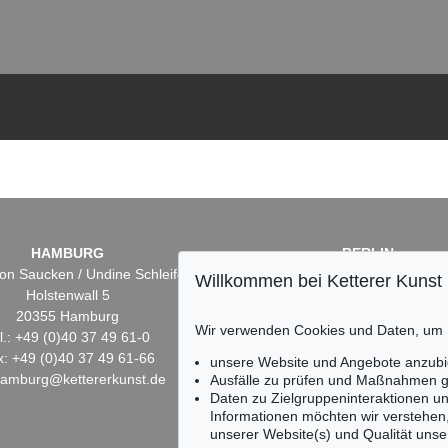
HAMBURG
BERLIN
on Saucken / Undine Schleifer
Dr. Simone Wiechers
Willkommen bei Ketterer Kunst
Holstenwall 5
Fasanenstr. 70
20355 Hamburg
10719 Berlin
Wir verwenden Cookies und Daten, um
l.: +49 (0)40 37 49 61-0
Tel.: +49 (0)30 88 67 53-6
x: +49 (0)40 37 49 61-66
Fax: +49 (0)30 88 67 56-
unsere Website und Angebote anzubi
hamburg@kettererkunst.de
infoberlin@kettererkunst.
Ausfälle zu prüfen und Maßnahmen g
Daten zu Zielgruppeninteraktionen u
Informationen möchten wir verstehen
unserer Website(s) und Qualität unser