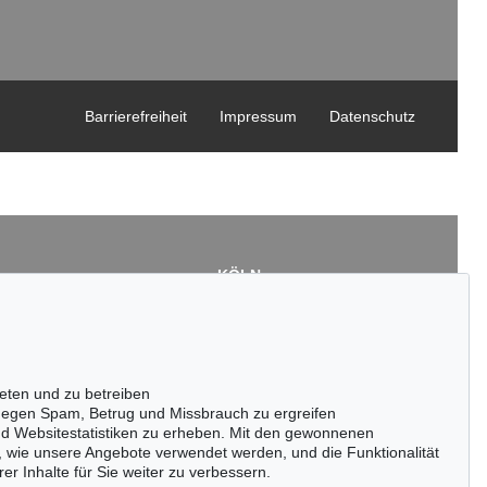
Barrierefreiheit
Impressum
Datenschutz
KÖLN
Cordula Lichtenberg
Gertrudenstraße 24-28
50667 Köln
3
Tel.: +49 (0)221 510 908-15
43
infokoeln@kettererkunst.de
eten und zu betreiben
de
egen Spam, Betrug und Missbrauch zu ergreifen
nd Websitestatistiken zu erheben. Mit den gewonnenen
, wie unsere Angebote verwendet werden, und die Funktionalität
er Inhalte für Sie weiter zu verbessern.