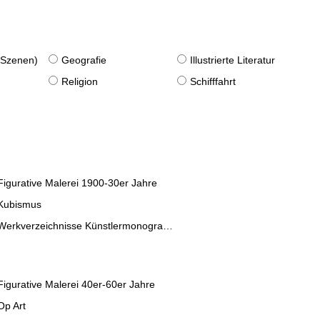
. Szenen)
Geografie
Illustrierte Literatur
Religion
Schifffahrt
Figurative Malerei 1900-30er Jahre
Kubismus
Werkverzeichnisse Künstlermonographien
Figurative Malerei 40er-60er Jahre
Op Art