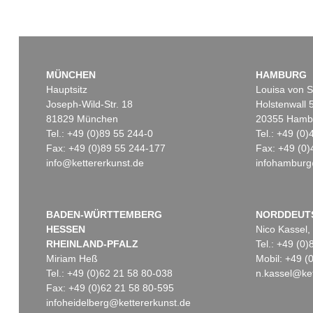
MÜNCHEN
HAMBURG
Hauptsitz
Louisa von S
Joseph-Wild-Str. 18
Holstenwall 
81829 München
20355 Hamb
Tel.: +49 (0)89 55 244-0
Tel.: +49 (0
Fax: +49 (0)89 55 244-177
Fax: +49 (0)
info@kettererkunst.de
infohamburg
BADEN-WÜRTTEMBERG
NORDDEUT
HESSEN
Nico Kassel,
RHEINLAND-PFALZ
Tel.: +49 (0
Miriam Heß
Mobil: +49 
Tel.: +49 (0)62 21 58 80-038
n.kassel@ket
Fax: +49 (0)62 21 58 80-595
infoheidelberg@kettererkunst.de