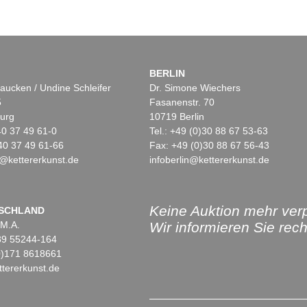
BERLIN
aucken / Undine Schleifer
Dr. Simone Wiechers
5
Fasanenstr. 70
urg
10719 Berlin
)40 37 49 61-0
Tel.: +49 (0)30 88 67 53-63
40 37 49 61-66
Fax: +49 (0)30 88 67 56-43
@kettererkunst.de
infoberlin@kettererkunst.de
Keine Auktion mehr ver
SCHLAND
 M.A.
Wir informieren Sie recht
)89 55244-164
(0)171 8618661
tererkunst.de