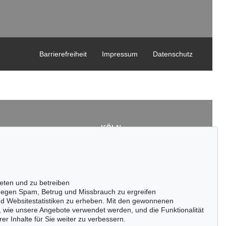
Barrierefreiheit
Impressum
Datenschutz
KÖLN
Cordula Lichtenberg
Gertrudenstraße 24-28
50667 Köln
3
Tel.: +49 (0)221 510 908-15
43
infokoeln@kettererkunst.de
eten und zu betreiben
de
egen Spam, Betrug und Missbrauch zu ergreifen
nd Websitestatistiken zu erheben. Mit den gewonnenen
, wie unsere Angebote verwendet werden, und die Funktionalität
er Inhalte für Sie weiter zu verbessern.