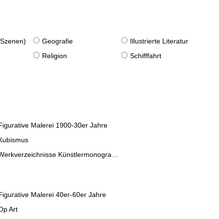
. Szenen)
Geografie
Illustrierte Literatur
Religion
Schifffahrt
Figurative Malerei 1900-30er Jahre
Kubismus
Werkverzeichnisse Künstlermonographien
Figurative Malerei 40er-60er Jahre
Op Art