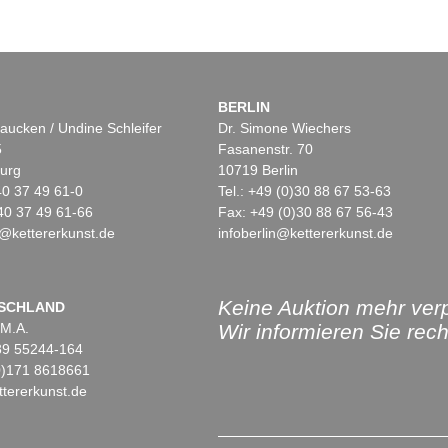
BERLIN
aucken / Undine Schleifer
Dr. Simone Wiechers
5
Fasanenstr. 70
urg
10719 Berlin
)40 37 49 61-0
Tel.: +49 (0)30 88 67 53-63
40 37 49 61-66
Fax: +49 (0)30 88 67 56-43
@kettererkunst.de
infoberlin@kettererkunst.de
Keine Auktion mehr ver
SCHLAND
 M.A.
Wir informieren Sie recht
)89 55244-164
(0)171 8618661
tererkunst.de