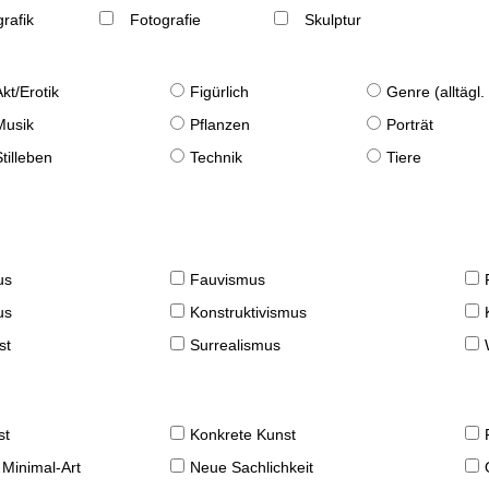
rafik
Fotografie
Skulptur
Akt/Erotik
Figürlich
Genre (alltägl
Musik
Pflanzen
Porträt
Stilleben
Technik
Tiere
us
Fauvismus
us
Konstruktivismus
st
Surrealismus
st
Konkrete Kunst
 Minimal-Art
Neue Sachlichkeit