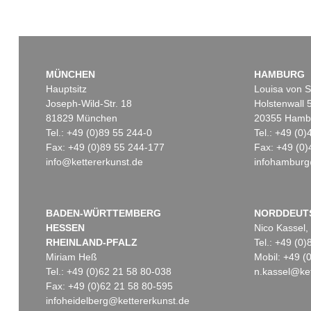
MÜNCHEN
HAMBURG
Hauptsitz
Louisa von S
Joseph-Wild-Str. 18
Holstenwall 
81829 München
20355 Hamb
Tel.: +49 (0)89 55 244-0
Tel.: +49 (0
Fax: +49 (0)89 55 244-177
Fax: +49 (0)
info@kettererkunst.de
infohamburg
BADEN-WÜRTTEMBERG
NORDDEUT
HESSEN
Nico Kassel,
RHEINLAND-PFALZ
Tel.: +49 (0
Miriam Heß
Mobil: +49 
Tel.: +49 (0)62 21 58 80-038
n.kassel@ket
Fax: +49 (0)62 21 58 80-595
infoheidelberg@kettererkunst.de