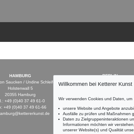
HAMBURG
BERLIN
on Saucken / Undine Schleifer
Dr. Simone Wiechers
Willkommen bei Ketterer Kunst
Holstenwall 5
Fasanenstr. 70
20355 Hamburg
10719 Berlin
Wir verwenden Cookies und Daten, um
l.: +49 (0)40 37 49 61-0
Tel.: +49 (0)30 88 67 53-6
x: +49 (0)40 37 49 61-66
Fax: +49 (0)30 88 67 56-
unsere Website und Angebote anzubi
hamburg@kettererkunst.de
infoberlin@kettererkunst.
Ausfälle zu prüfen und Maßnahmen g
Daten zu Zielgruppeninteraktionen u
Informationen möchten wir verstehen
unserer Website(s) und Qualität unser