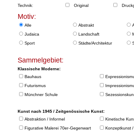
Technik:
Original
Druckg
Motiv:
Alle
Abstrakt
Judaica
Landschaft
Sport
Städte/Architektur
Sammelgebiet:
Klassische Moderne:
Bauhaus
Expressionism
Futurismus
Impressionism
Münchner Schule
Sezessionskun
Kunst nach 1945 / Zeitgenössische Kunst:
Abstraktion / Informel
Kinetische Kun
Figurative Malerei 70er-Gegenwart
Konzeptkunst /