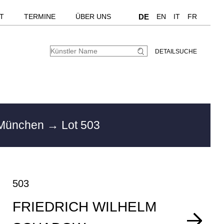
T
TERMINE
ÜBER UNS
DE
EN
IT
FR
DETAILSUCHE
 München
→ Lot 503
503
FRIEDRICH WILHELM