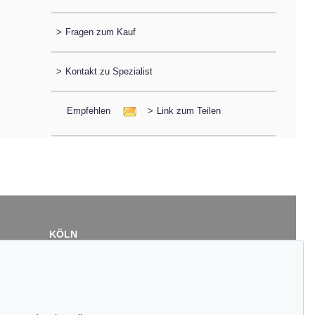
>
Fragen zum Kauf
>
Kontakt zu Spezialist
Empfehlen
>
Link zum Teilen
KÖLN
Cordula Lichtenberg
Gertrudenstraße 24-28
50667 Köln
Tel.: +49 (0)221 510 908-15
infokoeln@kettererkunst.de