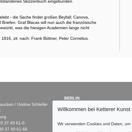
entstandenes Skizzenbuch eingebunden.
lebt - die Sache findet großen Beyfall; Canova,
Briefen. Graf Blacas will nun auch die französische
ewürkt, was die hiesigen Academien lange nicht
16, zit. nach: Frank Büttner, Peter Cornelius.
BERLIN
aucken / Undine Schleifer
Dr. Simone Wiechers
Willkommen bei Ketterer Kunst
5
Fasanenstr. 70
urg
10719 Berlin
)40 37 49 61-0
Tel.: +49 (0)30 88 67 53-63
Wir verwenden Cookies und Daten, um
40 37 49 61-66
Fax: +49 (0)30 88 67 56-43