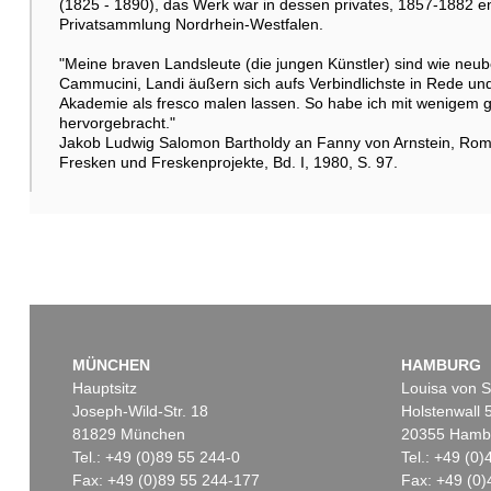
(1825 - 1890), das Werk war in dessen privates, 1857-1882 
Privatsammlung Nordrhein-Westfalen.
"Meine braven Landsleute (die jungen Künstler) sind wie neube
Cammucini, Landi äußern sich aufs Verbindlichste in Rede und 
Akademie als fresco malen lassen. So habe ich mit wenigem g
hervorgebracht."
Jakob Ludwig Salomon Bartholdy an Fanny von Arnstein, Rom 18
Fresken und Freskenprojekte, Bd. I, 1980, S. 97.
MÜNCHEN
HAMBURG
Hauptsitz
Louisa von S
Joseph-Wild-Str. 18
Holstenwall 
81829 München
20355 Hamb
Tel.: +49 (0)89 55 244-0
Tel.: +49 (0
Fax: +49 (0)89 55 244-177
Fax: +49 (0)