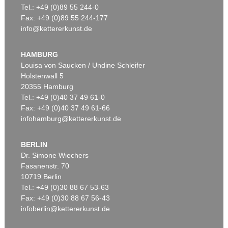
Tel.: +49 (0)89 55 244-0
Fax: +49 (0)89 55 244-177
info@kettererkunst.de
Auktion 420 - Lot 880
Auktion 425 - Lot 860
S. BALKENHOL
S. BALKENHOL
Ohne Titel (drei Männer)
, 1998
Auf dem Rückem liegender Mann
, 1997
HAMBURG
Ergebnis:
€ 95.000
Ergebnis:
€ 80.000
Louisa von Saucken / Undine Schleifer
Holstenwall 5
20355 Hamburg
Tel.: +49 (0)40 37 49 61-0
Fax: +49 (0)40 37 49 61-66
infohamburg@kettererkunst.de
BERLIN
Dr. Simone Wiechers
Fasanenstr. 70
Auktion 489 - Lot 165
Auktion 420 - Lot 1014
10719 Berlin
S. BALKENHOL
S. BALKENHOL
Tel.: +49 (0)30 88 67 53-63
Mann mit weißem Hemd
, 1993
Man on red line
, 2002
Ergebnis:
€ 78.750
Ergebnis:
€ 77.500
Fax: +49 (0)30 88 67 56-43
infoberlin@kettererkunst.de