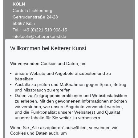
KÖLN
Cordula Lichtenberg
Gertrudenstraße 24-28
50667 Köln
Tel.: +49 (0)221 510 908-15
infokoeln@kettererkunst.de
Willkommen bei Ketterer Kunst
Auktion 345 - Lot 384
BADEN-WÜRTTEMBERG
STEPHAN BALKENHOL
HESSEN
Liegende Frau
, 1991
Wir verwenden Cookies und Daten, um
RHEINLAND-PFALZ
Ergebnis:
€ 72.000
Miriam Heß
unsere Website und Angebote anzubieten und zu
Tel.: +49 (0)62 21 58 80-038
betreiben
Fax: +49 (0)62 21 58 80-595
Ausfälle zu prüfen und Maßnahmen gegen Spam, Betrug
und Missbrauch zu ergreifen
infoheidelberg@kettererkunst.de
Daten zu Zielgruppeninteraktionen und Websitestatistiken
zu erheben. Mit den gewonnenen Informationen möchten
NORDDEUTSCHLAND
wir verstehen, wie unsere Angebote verwendet werden,
und die Funktionalität unserer Website(s) und Qualität
Nico Kassel, M.A.
unserer Inhalte für Sie weiter zu verbessern.
Tel.: +49 (0)89 55244-164
Mobil: +49 (0)171 8618661
Wenn Sie „Alle akzeptieren“ auswählen, verwenden wir
n.kassel@kettererkunst.de
Cookies und Daten auch, um
Auktion 514 - Lot 251
Auktion 496 - Lot 122