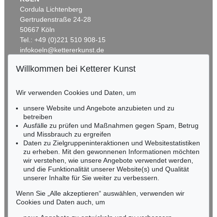
Cordula Lichtenberg
Gertrudenstraße 24-28
50667 Köln
Tel.: +49 (0)221 510 908-15
infokoeln@kettererkunst.de
Willkommen bei Ketterer Kunst
BADEN-WÜRTTEMBERG
HESSEN
Wir verwenden Cookies und Daten, um
RHEINLAND-PFALZ
Miriam Heß
unsere Website und Angebote anzubieten und zu
Tel.: +49 (0)62 21 58 80-038
betreiben
Ausfälle zu prüfen und Maßnahmen gegen Spam, Betrug
Fax: +49 (0)62 21 58 80-595
und Missbrauch zu ergreifen
infoheidelberg@kettererkunst.de
Daten zu Zielgruppeninteraktionen und Websitestatistiken
zu erheben. Mit den gewonnenen Informationen möchten
wir verstehen, wie unsere Angebote verwendet werden,
NORDDEUTSCHLAND
und die Funktionalität unserer Website(s) und Qualität
Nico Kassel, M.A.
unserer Inhalte für Sie weiter zu verbessern.
Tel.: +49 (0)89 55244-164
Mobil: +49 (0)171 8618661
Wenn Sie „Alle akzeptieren“ auswählen, verwenden wir
n.kassel@kettererkunst.de
Cookies und Daten auch, um