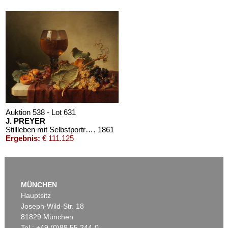
Auktion 538 - Lot 631
J. PREYER
Stillleben mit Selbstportrait im Weinglas und Früchten
, 1861
Ergebnis:
€ 111.125
MÜNCHEN
Hauptsitz
Joseph-Wild-Str. 18
81829 München
Tel.: +49 (0)89 55 244-0