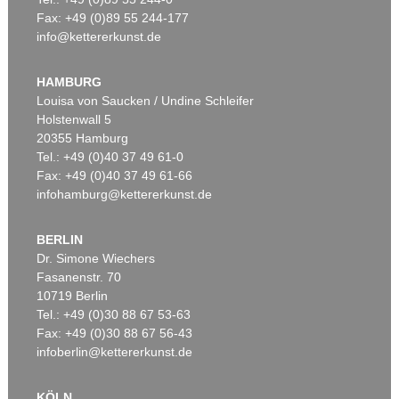
Fax: +49 (0)89 55 244-177
info@kettererkunst.de
Auktion 474 - Lot 58
JOHANN WILHELM PREYER
Früchtestillleben
, 1882
HAMBURG
Ergebnis:
€ 37.500
Louisa von Saucken / Undine Schleifer
Holstenwall 5
20355 Hamburg
Tel.: +49 (0)40 37 49 61-0
Fax: +49 (0)40 37 49 61-66
infohamburg@kettererkunst.de
BERLIN
Dr. Simone Wiechers
Fasanenstr. 70
10719 Berlin
Tel.: +49 (0)30 88 67 53-63
Fax: +49 (0)30 88 67 56-43
infoberlin@kettererkunst.de
KÖLN