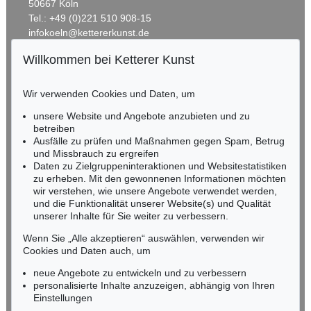
50667 Köln
Tel.: +49 (0)221 510 908-15
infokoeln@kettererkunst.de
Willkommen bei Ketterer Kunst
BADEN-WÜRTTEMBERG
HESSEN
Wir verwenden Cookies und Daten, um
RHEINLAND-PFALZ
Miriam Heß
unsere Website und Angebote anzubieten und zu
Tel.: +49 (0)62 21 58 80-038
betreiben
Ausfälle zu prüfen und Maßnahmen gegen Spam, Betrug
Fax: +49 (0)62 21 58 80-595
und Missbrauch zu ergreifen
infoheidelberg@kettererkunst.de
Daten zu Zielgruppeninteraktionen und Websitestatistiken
zu erheben. Mit den gewonnenen Informationen möchten
wir verstehen, wie unsere Angebote verwendet werden,
NORDDEUTSCHLAND
und die Funktionalität unserer Website(s) und Qualität
Nico Kassel, M.A.
unserer Inhalte für Sie weiter zu verbessern.
Tel.: +49 (0)89 55244-164
Mobil: +49 (0)171 8618661
Wenn Sie „Alle akzeptieren“ auswählen, verwenden wir
n.kassel@kettererkunst.de
Cookies und Daten auch, um
neue Angebote zu entwickeln und zu verbessern
personalisierte Inhalte anzuzeigen, abhängig von Ihren
Keine Auktion mehr verpassen!
Einstellungen